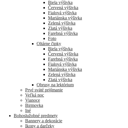
Biela výšivka
Červená výšivka
Fialová výšivka
Mariánska výšivka
Zelená výšivka
Zlatá výšivka
Farebná výšivka
Foto
Oltárne čipky
Biela výšivka
Červená výšivka
Farebná výšivka
Fialová výšivka
Mariánska výšivka
Zelená výšivka
Zlatá výšivka
Obrusy na lektórium
Prvé sväté prijímanie
Veľká noc
Vianoce
Birmovka
Iné
Bohoslužobné predmety
Bannery a dekorácie
Ikony a darčeky