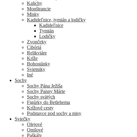
Kalichy
Monštrancie
Misky
Kadideľnice, tymián a lodičky
Kadideľnice
Tymián
Lodičky
Zvončeky
Cibóriá
Relikviáre
Kríže
Bohostánky
Svietniky
Iné
Sochy
Sochy Pána Ježiša
Sochy Panny Márie
Sochy svätých
Figúrky do Betlehema
Krížové cesty
Podstavce pod sochy a misy
Sviečky
Olejové
Omšové
Paškály