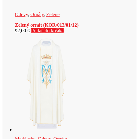
Odevy
,
Ornáty
,
Zelené
Zelený ornát (KOR/013/01/12)
92,00
€
Pridať do košíka
Mariánske
,
Odevy
,
Ornáty