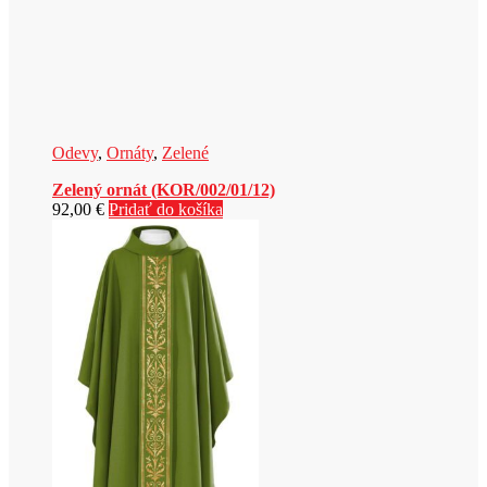
Odevy
,
Ornáty
,
Zelené
Zelený ornát (KOR/002/01/12)
92,00
€
Pridať do košíka