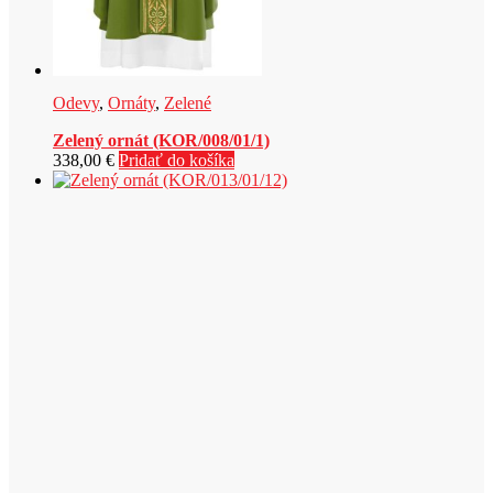
Odevy
,
Ornáty
,
Zelené
Zelený ornát (KOR/008/01/1)
338,00
€
Pridať do košíka