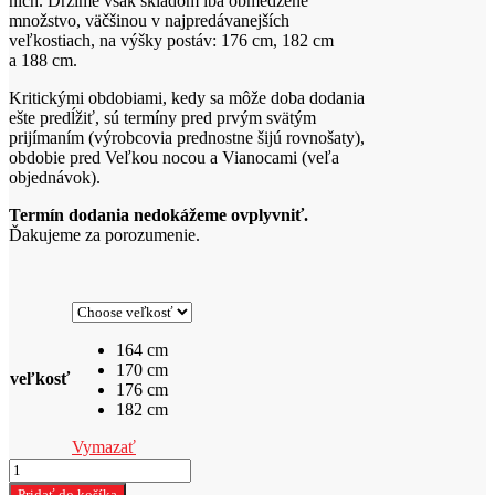
nich. Držíme však skladom iba obmedzené
množstvo, väčšinou v najpredávanejších
veľkostiach, na výšky postáv: 176 cm, 182 cm
a 188 cm.
Kritickými obdobiami, kedy sa môže doba dodania
ešte predĺžiť, sú termíny pred prvým svätým
prijímaním (výrobcovia prednostne šijú rovnošaty),
obdobie pred Veľkou nocou a Vianocami (veľa
objednávok).
Termín dodania nedokážeme ovplyvniť.
Ďakujeme za porozumenie.
164 cm
170 cm
veľkosť
176 cm
182 cm
Vymazať
množstvo
ALBA
Pridať do košíka