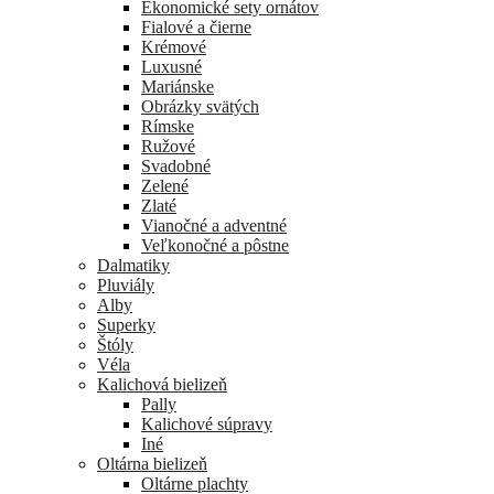
Ekonomické sety ornátov
Fialové a čierne
Krémové
Luxusné
Mariánske
Obrázky svätých
Rímske
Ružové
Svadobné
Zelené
Zlaté
Vianočné a adventné
Veľkonočné a pôstne
Dalmatiky
Pluviály
Alby
Superky
Štóly
Véla
Kalichová bielizeň
Pally
Kalichové súpravy
Iné
Oltárna bielizeň
Oltárne plachty