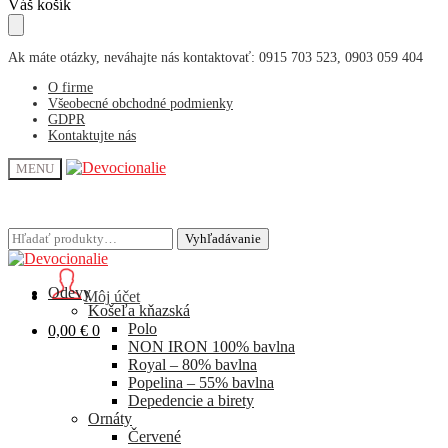
Skip
Skip
Váš košík
to
to
navigation
content
Ak máte otázky, neváhajte nás kontaktovať: 0915 703 523, 0903 059 404
O firme
Všeobecné obchodné podmienky
GDPR
Kontaktujte nás
MENU
Hľadať:
Hľadať:
Vyhľadávanie
Vyhľadávanie
Odevy
Môj účet
Košeľa kňazská
Polo
0,00
€
0
NON IRON 100% bavlna
Royal – 80% bavlna
Popelina – 55% bavlna
Depedencie a birety
Ornáty
Červené