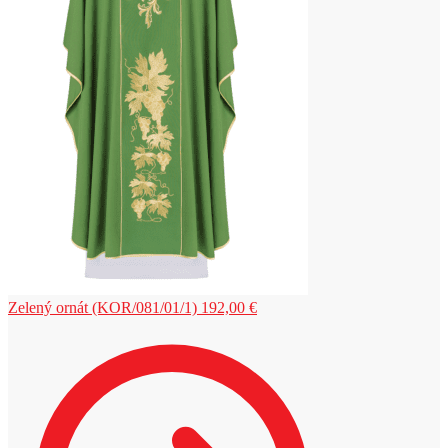
Zelený ornát (KOR/081/01/1)
192,00
€