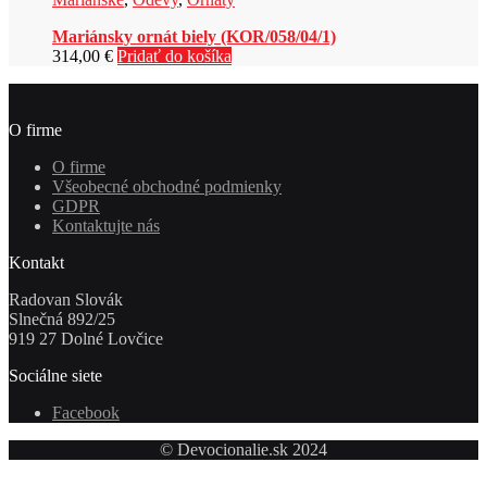
Mariánsky ornát biely (KOR/058/04/1)
314,00
€
Pridať do košíka
O firme
O firme
Všeobecné obchodné podmienky
GDPR
Kontaktujte nás
Kontakt
Radovan Slovák
Slnečná 892/25
919 27 Dolné Lovčice
Sociálne siete
Facebook
© Devocionalie.sk 2024