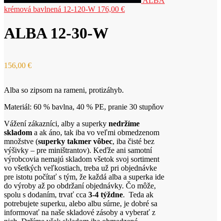
ALBA
krémová bavlnená 12-120-W
176,00
€
ALBA 12-30-W
156,00
€
Alba so zipsom na rameni, protizáhyb.
Materiál: 60 % bavlna, 40 % PE, pranie 30 stupňov
Vážení zákazníci, alby a superky
nedržíme
skladom
a ak áno, tak iba vo veľmi obmedzenom
množstve (
superky takmer vôbec
, iba čisté bez
výšivky – pre miništrantov). Keďže ani samotní
výrobcovia nemajú skladom všetok svoj sortiment
vo všetkých veľkostiach, treba už pri objednávke
pre istotu počítať s tým, že každá alba a superka ide
do výroby až po obdržaní objednávky. Čo môže,
spolu s dodaním, trvať cca
3-4 týždne
. Teda ak
potrebujete superku, alebo albu súrne, je dobré sa
informovať na naše skladové zásoby a vyberať z