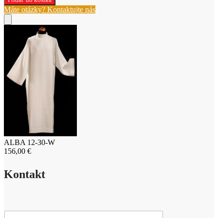
12-
Máte otázky? Kontaktujte nás
30-
W
ALBA 12-30-W
156,00
€
Kontakt
M