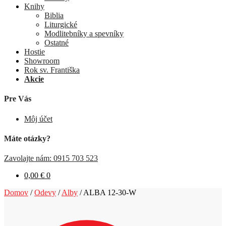
Knihy
Biblia
Liturgické
Modlitebníky a spevníky
Ostatné
Hostie
Showroom
Rok sv. Františka
Akcie
Pre Vás
Môj účet
Máte otázky?
Zavolajte nám: 0915 703 523
0,00
€
0
Domov
/
Odevy
/
Alby
/
ALBA 12-30-W