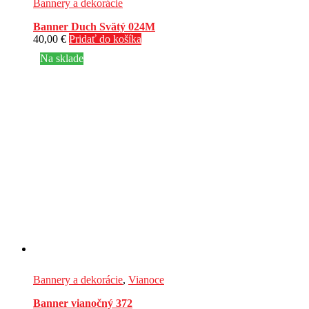
Bannery a dekorácie
Banner Duch Svätý 024M
40,00
€
Pridať do košíka
Na sklade
Bannery a dekorácie
,
Vianoce
Banner vianočný 372