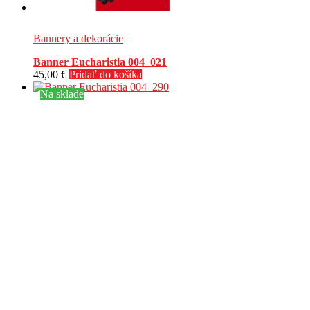
Bannery a dekorácie
Banner Eucharistia 004_021
45,00
€
Pridať do košíka
Na sklade