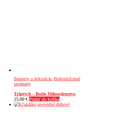
Bannery a dekorácie
,
Bohoslužobné
predmety
Triptych – Božie Milosrdenstvo
25,00
€
Pridať do košíka