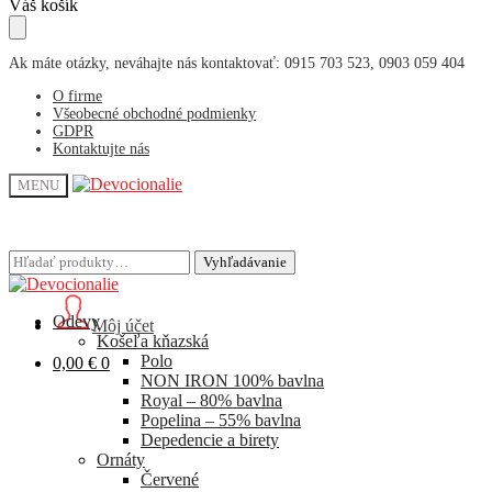
Skip
Skip
Váš košík
to
to
navigation
content
Ak máte otázky, neváhajte nás kontaktovať: 0915 703 523, 0903 059 404
O firme
Všeobecné obchodné podmienky
GDPR
Kontaktujte nás
MENU
Hľadať:
Hľadať:
Vyhľadávanie
Vyhľadávanie
Odevy
Môj účet
Košeľa kňazská
Polo
0,00
€
0
NON IRON 100% bavlna
Royal – 80% bavlna
Popelina – 55% bavlna
Depedencie a birety
Ornáty
Červené