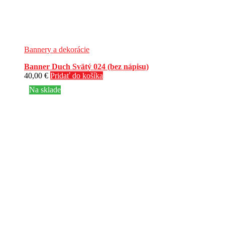
Bannery a dekorácie
Banner Duch Svätý 024 (bez nápisu)
40,00
€
Pridať do košíka
Na sklade