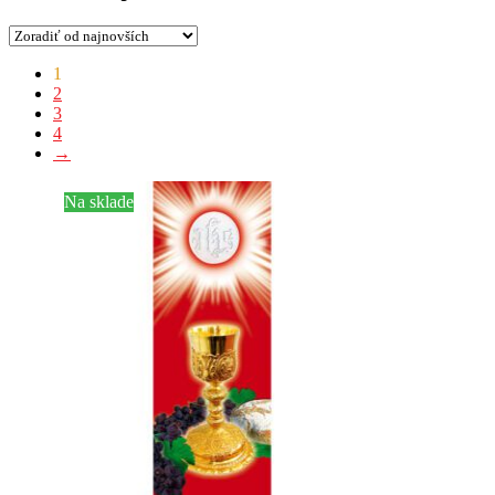
Zoradené
1
podľa
2
najnovších
3
4
→
Na sklade