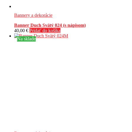
Bannery a dekorácie
Banner Duch Svätý 024 (s nápisom)
40,00
€
Pridať do košíka
Na sklade