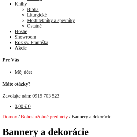
Knihy
Biblia
Liturgické
Modlitebníky a spevníky
Ostatné
Hostie
Showroom
Rok sv. Františka
Akcie
Pre Vás
Môj účet
Máte otázky?
Zavolajte nám: 0915 703 523
0,00
€
0
Domov
/
Bohoslužobné predmety
/
Bannery a dekorácie
Bannery a dekorácie