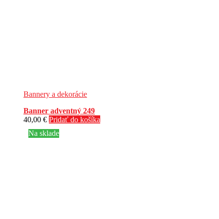
Bannery a dekorácie
Banner adventný 249
40,00
€
Pridať do košíka
Na sklade