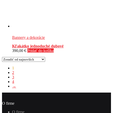
Bannery a dekorácie
Kľakátko jednoduché dubové
390,00
€
Pridať do košíka
Zoradené
1
podľa
2
najnovších
3
4
→
O firme
O firme