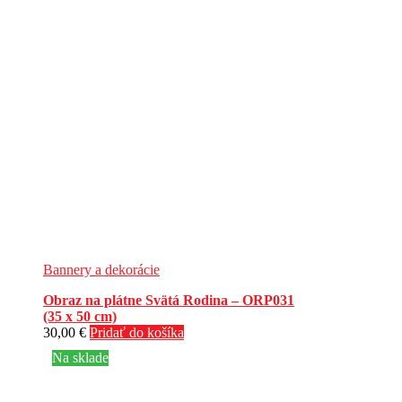
Bannery a dekorácie
Obraz na plátne Svätá Rodina – ORP031
(35 x 50 cm)
30,00
€
Pridať do košíka
Na sklade