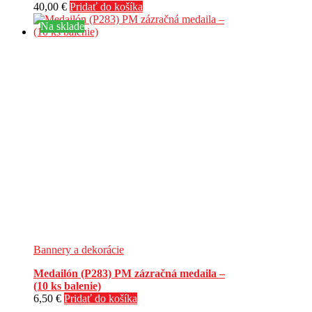
40,00
€
Pridať do košíka
Na sklade
Bannery a dekorácie
Medailón (P283) PM zázračná medaila –
(10 ks balenie)
6,50
€
Pridať do košíka