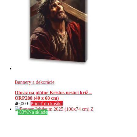
Bannery a dekorácie
Obraz na plátne Kristus nesúci kríž –
ORP288 (40 x 60 cm)
40,00
€
Pridať do košíka
-83%
Na sklade