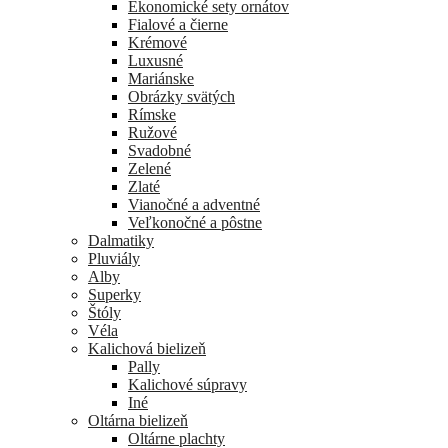
Ekonomické sety ornátov
Fialové a čierne
Krémové
Luxusné
Mariánske
Obrázky svätých
Rímske
Ružové
Svadobné
Zelené
Zlaté
Vianočné a adventné
Veľkonočné a pôstne
Dalmatiky
Pluviály
Alby
Superky
Štóly
Véla
Kalichová bielizeň
Pally
Kalichové súpravy
Iné
Oltárna bielizeň
Oltárne plachty