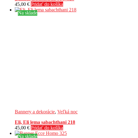
45,00
€
Pridať do košíka
Na sklade
Bannery a dekorácie
,
Veľká noc
Eli, Eli lema sabachthani 218
45,00
€
Pridať do košíka
Na sklade