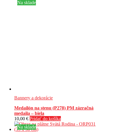
Na sklade
Bannery a dekorácie
Medailón na stenu (P278) PM zázračná
medaila – biela
10,00
€
Pridať do košíka
Na sklade