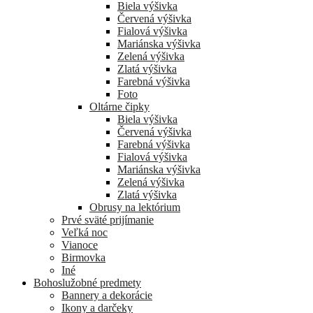
Biela výšivka
Červená výšivka
Fialová výšivka
Mariánska výšivka
Zelená výšivka
Zlatá výšivka
Farebná výšivka
Foto
Oltárne čipky
Biela výšivka
Červená výšivka
Farebná výšivka
Fialová výšivka
Mariánska výšivka
Zelená výšivka
Zlatá výšivka
Obrusy na lektórium
Prvé sväté prijímanie
Veľká noc
Vianoce
Birmovka
Iné
Bohoslužobné predmety
Bannery a dekorácie
Ikony a darčeky