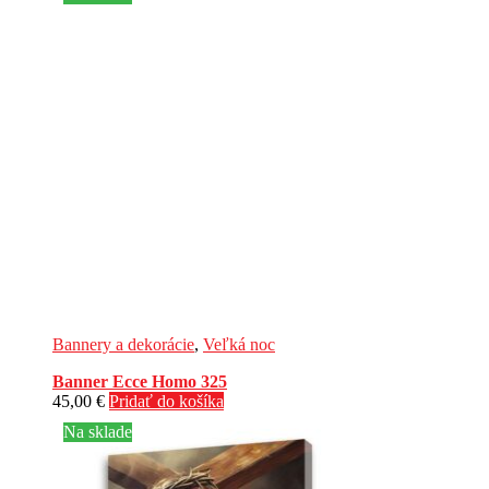
Bannery a dekorácie
,
Veľká noc
Banner Ecce Homo 325
45,00
€
Pridať do košíka
Na sklade