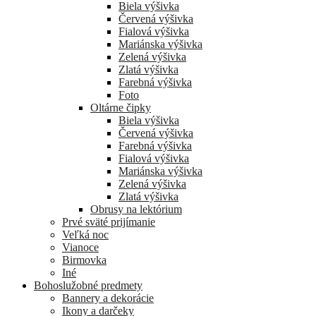
Biela výšivka
Červená výšivka
Fialová výšivka
Mariánska výšivka
Zelená výšivka
Zlatá výšivka
Farebná výšivka
Foto
Oltárne čipky
Biela výšivka
Červená výšivka
Farebná výšivka
Fialová výšivka
Mariánska výšivka
Zelená výšivka
Zlatá výšivka
Obrusy na lektórium
Prvé sväté prijímanie
Veľká noc
Vianoce
Birmovka
Iné
Bohoslužobné predmety
Bannery a dekorácie
Ikony a darčeky