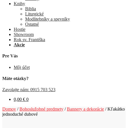
Knihy
Biblia
Liturgické
Modlitebníky a spevníky
Ostatné
Hostie
Showroom
Rok sv. Františka
Akcie
Pre Vás
Môj účet
Máte otázky?
Zavolajte nám: 0915 703 523
0,00
€
0
Domov
/
Bohoslužobné predmety
/
Bannery a dekorácie
/
Kľakátko
jednoduché dubové