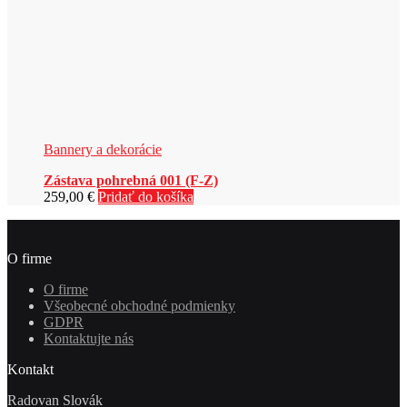
Bannery a dekorácie
Zástava pohrebná 001 (F-Z)
259,00
€
Pridať do košíka
O firme
O firme
Všeobecné obchodné podmienky
GDPR
Kontaktujte nás
Kontakt
Radovan Slovák