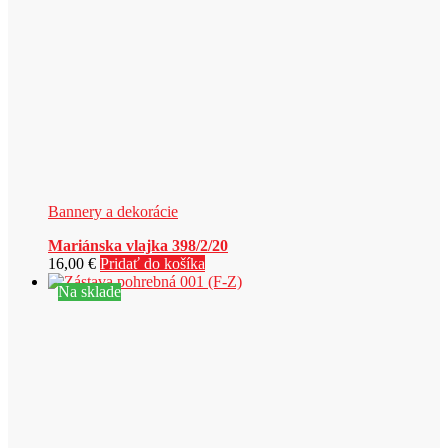
Bannery a dekorácie
Mariánska vlajka 398/2/20
16,00
€
Pridať do košíka
Na sklade