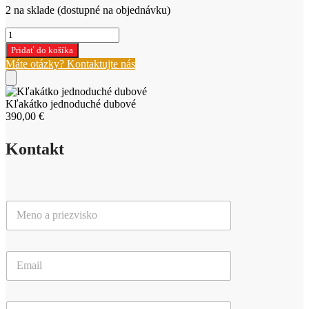
2 na sklade (dostupné na objednávku)
množstvo
Kľakátko
Pridať do košíka
jednoduché
Máte otázky? Kontaktujte nás
dubové
Kľakátko jednoduché dubové
390,00
€
Kontakt
M
e
n
o
E
a
m
p
a
r
i
i
P