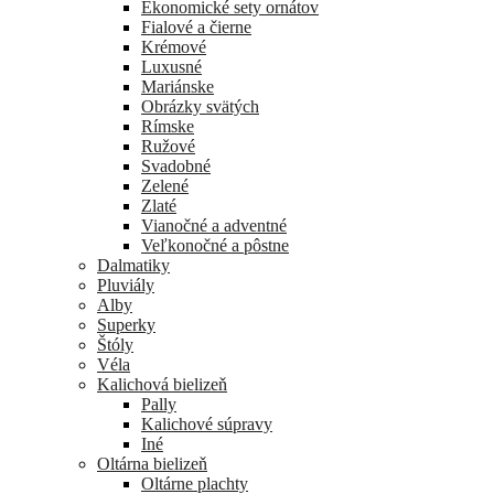
Ekonomické sety ornátov
Fialové a čierne
Krémové
Luxusné
Mariánske
Obrázky svätých
Rímske
Ružové
Svadobné
Zelené
Zlaté
Vianočné a adventné
Veľkonočné a pôstne
Dalmatiky
Pluviály
Alby
Superky
Štóly
Véla
Kalichová bielizeň
Pally
Kalichové súpravy
Iné
Oltárna bielizeň
Oltárne plachty