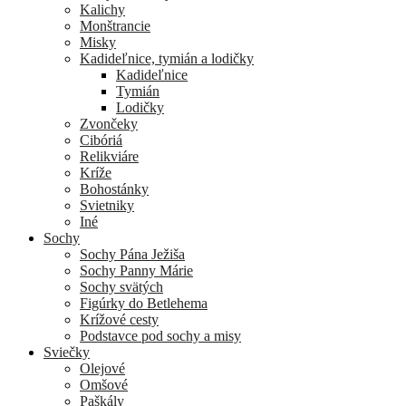
Kalichy
Monštrancie
Misky
Kadideľnice, tymián a lodičky
Kadideľnice
Tymián
Lodičky
Zvončeky
Cibóriá
Relikviáre
Kríže
Bohostánky
Svietniky
Iné
Sochy
Sochy Pána Ježiša
Sochy Panny Márie
Sochy svätých
Figúrky do Betlehema
Krížové cesty
Podstavce pod sochy a misy
Sviečky
Olejové
Omšové
Paškály