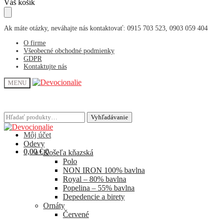
Skip
Skip
Váš košík
to
to
navigation
content
Ak máte otázky, neváhajte nás kontaktovať: 0915 703 523, 0903 059 404
O firme
Všeobecné obchodné podmienky
GDPR
Kontaktujte nás
MENU
Hľadať:
Hľadať:
Vyhľadávanie
Vyhľadávanie
Môj účet
Odevy
0,00
€
0
Košeľa kňazská
Polo
NON IRON 100% bavlna
Royal – 80% bavlna
Popelina – 55% bavlna
Depedencie a birety
Ornáty
Červené