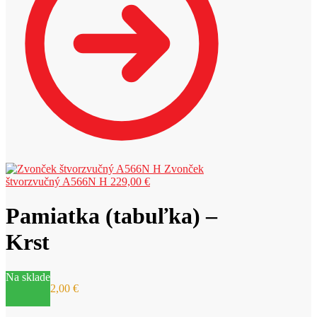
Zvonček
štvorzvučný A566N H
229,00
€
Pamiatka (tabuľka) –
Krst
Na sklade
2,00
€