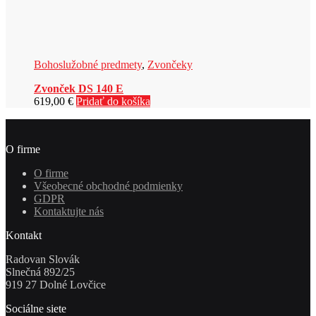
Bohoslužobné predmety
,
Zvončeky
Zvonček DS 140 E
619,00
€
Pridať do košíka
O firme
O firme
Všeobecné obchodné podmienky
GDPR
Kontaktujte nás
Kontakt
Radovan Slovák
Slnečná 892/25
919 27 Dolné Lovčice
Sociálne siete