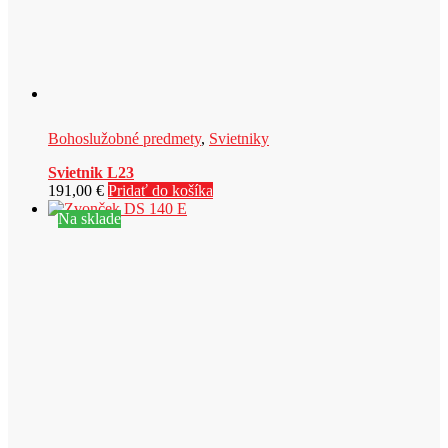
Bohoslužobné predmety
,
Svietniky
Svietnik L23
191,00
€
Pridať do košíka
Na sklade