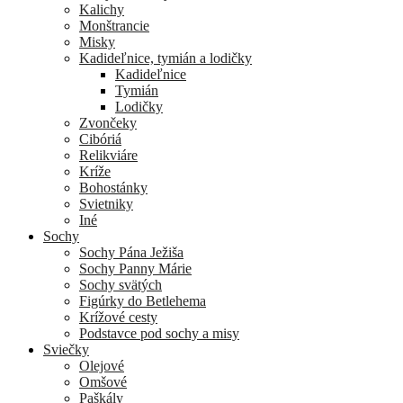
Kalichy
Monštrancie
Misky
Kadideľnice, tymián a lodičky
Kadideľnice
Tymián
Lodičky
Zvončeky
Cibóriá
Relikviáre
Kríže
Bohostánky
Svietniky
Iné
Sochy
Sochy Pána Ježiša
Sochy Panny Márie
Sochy svätých
Figúrky do Betlehema
Krížové cesty
Podstavce pod sochy a misy
Sviečky
Olejové
Omšové
Paškály