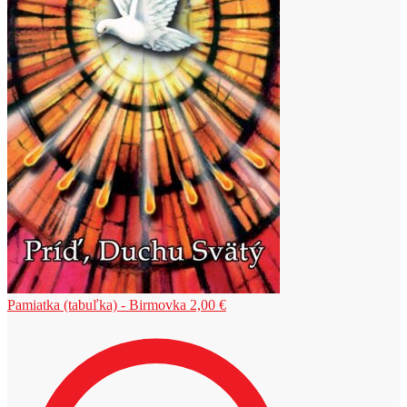
Pamiatka (tabuľka) - Birmovka
2,00
€