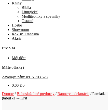
Knihy
Biblia
Liturgické
Modlitebníky a spevníky
Ostatné
Hostie
Showroom
Rok sv. Františka
Akcie
Pre Vás
Môj účet
Máte otázky?
Zavolajte nám: 0915 703 523
0,00
€
0
Domov
/
Bohoslužobné predmety
/
Bannery a dekorácie
/
Pamiatka
(tabuľka) – Krst