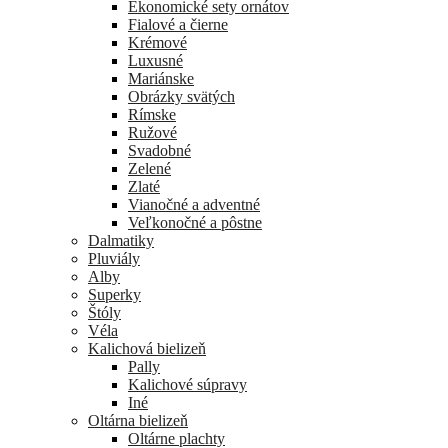
Ekonomické sety ornátov
Fialové a čierne
Krémové
Luxusné
Mariánske
Obrázky svätých
Rímske
Ružové
Svadobné
Zelené
Zlaté
Vianočné a adventné
Veľkonočné a pôstne
Dalmatiky
Pluviály
Alby
Superky
Štóly
Véla
Kalichová bielizeň
Pally
Kalichové súpravy
Iné
Oltárna bielizeň
Oltárne plachty