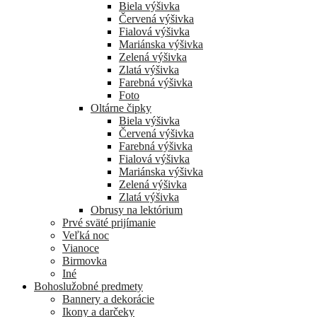
Biela výšivka
Červená výšivka
Fialová výšivka
Mariánska výšivka
Zelená výšivka
Zlatá výšivka
Farebná výšivka
Foto
Oltárne čipky
Biela výšivka
Červená výšivka
Farebná výšivka
Fialová výšivka
Mariánska výšivka
Zelená výšivka
Zlatá výšivka
Obrusy na lektórium
Prvé sväté prijímanie
Veľká noc
Vianoce
Birmovka
Iné
Bohoslužobné predmety
Bannery a dekorácie
Ikony a darčeky