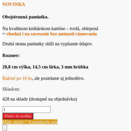
NOVINKA
Obojstranná pamiatka.
Na kvalitnom knihárskom kartóne – tvrdá, oblepená
=
vhodná i na zavesenie bez nutnosti rámovania
Druhá strana pamiatky slúži na vypísanie údajov.
Rozmer:
20,8 cm výška, 14,5 cm šírka, 3 mm hrúbka
Balené po 10 ks
, ale posielame aj jednotlivo.
Skladom:
428 na sklade (dostupné na objednávku)
množstvo
Pamiatka
Pridať do košíka
(tabuľka)
Máte otázky? Kontaktujte nás
-
Krst