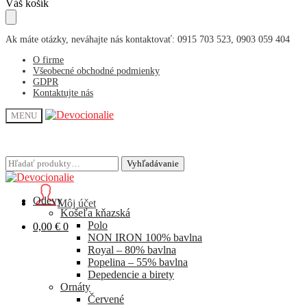
Skip
Skip
Váš košík
to
to
navigation
content
Ak máte otázky, neváhajte nás kontaktovať: 0915 703 523, 0903 059 404
O firme
Všeobecné obchodné podmienky
GDPR
Kontaktujte nás
MENU
Hľadať:
Hľadať:
Vyhľadávanie
Vyhľadávanie
Odevy
Môj účet
Košeľa kňazská
Polo
0,00
€
0
NON IRON 100% bavlna
Royal – 80% bavlna
Popelina – 55% bavlna
Depedencie a birety
Ornáty
Červené