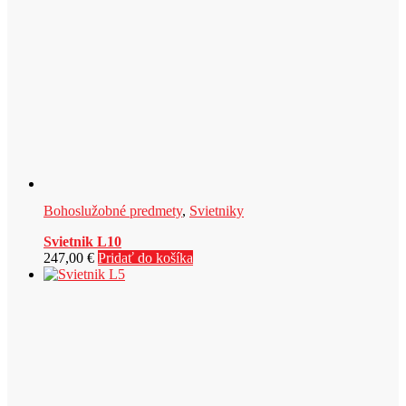
Bohoslužobné predmety
,
Svietniky
Svietnik L10
247,00
€
Pridať do košíka