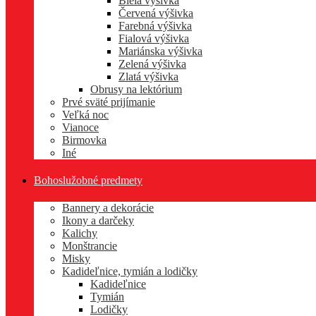
Biela výšivka
Červená výšivka
Farebná výšivka
Fialová výšivka
Mariánska výšivka
Zelená výšivka
Zlatá výšivka
Obrusy na lektórium
Prvé sväté prijímanie
Veľká noc
Vianoce
Birmovka
Iné
Bohoslužobné predmety
Bannery a dekorácie
Ikony a darčeky
Kalichy
Monštrancie
Misky
Kadideľnice, tymián a lodičky
Kadideľnice
Tymián
Lodičky