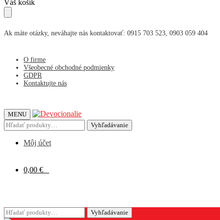
Skip
Skip
Váš košík
to
to
navigation
content
Ak máte otázky, neváhajte nás kontaktovať: 0915 703 523, 0903 059 404
O firme
Všeobecné obchodné podmienky
GDPR
Kontaktujte nás
MENU
Hľadať:
Vyhľadávanie
Môj účet
0,00
€
0
Hľadať:
Vyhľadávanie