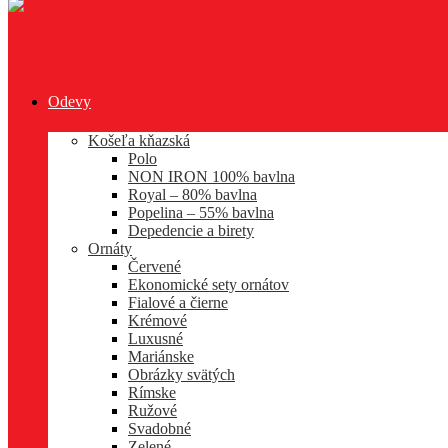
Odevy
Košeľa kňazská
Polo
NON IRON 100% bavlna
Royal – 80% bavlna
Popelina – 55% bavlna
Depedencie a birety
Ornáty
Červené
Ekonomické sety ornátov
Fialové a čierne
Krémové
Luxusné
Mariánske
Obrázky svätých
Rímske
Ružové
Svadobné
Zelené