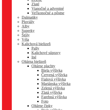
Zlaté
Vianočné a adventné
Veľkonočné a pôstne
Dalmatiky
Pluviály
Alby
Superky
Štóly
Véla
Kalichová bielizeň
Pally
Kalichové súpravy
Iné
Oltárna bielizeň
Oltárne plachty
Biela výšivka
Červená výšivka
Fialová výšivka
Mariánska výšivka
Zelená výšivka
Zlatá výšivka
Farebná výšivka
Foto
Oltárne čipky