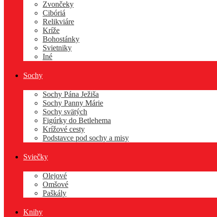
Zvončeky
Cibóriá
Relikviáre
Kríže
Bohostánky
Svietniky
Iné
Sochy
Sochy Pána Ježiša
Sochy Panny Márie
Sochy svätých
Figúrky do Betlehema
Krížové cesty
Podstavce pod sochy a misy
Sviečky
Olejové
Omšové
Paškály
Knihy