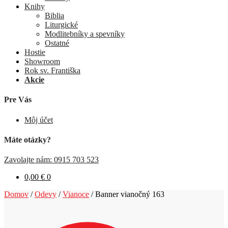
Knihy
Biblia
Liturgické
Modlitebníky a spevníky
Ostatné
Hostie
Showroom
Rok sv. Františka
Akcie
Pre Vás
Môj účet
Máte otázky?
Zavolajte nám: 0915 703 523
0,00
€
0
Domov
/
Odevy
/
Vianoce
/
Banner vianočný 163