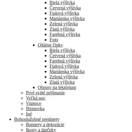
Biela výšivka
Červená výšivka
Fialová výšivka
Mariánska výšivka
Zelená výšivka
Zlatá výšivka
Farebná výšivka
Foto
Oltárne čipky
Biela výšivka
Červená výšivka
Farebná výšivka
Fialová výšivka
Mariánska výšivka
Zelená výšivka
Zlatá výšivka
Obrusy na lektórium
Prvé sväté prijímanie
Veľká noc
Vianoce
Birmovka
Iné
Bohoslužobné predmety
Bannery a dekorácie
Ikony a darčeky