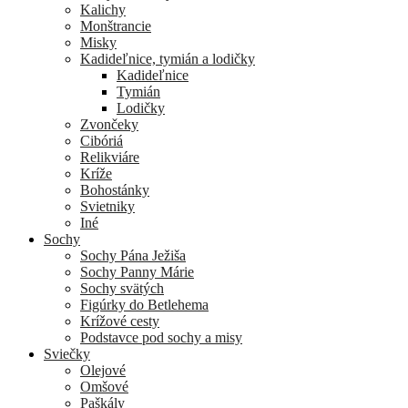
Kalichy
Monštrancie
Misky
Kadideľnice, tymián a lodičky
Kadideľnice
Tymián
Lodičky
Zvončeky
Cibóriá
Relikviáre
Kríže
Bohostánky
Svietniky
Iné
Sochy
Sochy Pána Ježiša
Sochy Panny Márie
Sochy svätých
Figúrky do Betlehema
Krížové cesty
Podstavce pod sochy a misy
Sviečky
Olejové
Omšové
Paškály