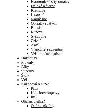
Ekonomické sety ornátov
Fialové a čierne
Krémové
Luxusné
Mariánske
Obrázky svätých
Rímske
Ružové
Svadobné
Zelené
Zlaté
Vianočné a adventné
Veľkonočné a pôstne
Dalmatiky
Pluviály
Alby
Superky
Štóly
Véla
Kalichová bielizeň
Pally
Kalichové súpravy
Iné
Oltárna bielizeň
Oltárne plachty