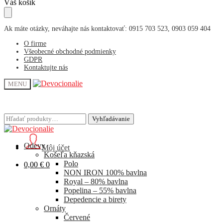
Skip
Skip
Váš košík
to
to
navigation
content
Ak máte otázky, neváhajte nás kontaktovať: 0915 703 523, 0903 059 404
O firme
Všeobecné obchodné podmienky
GDPR
Kontaktujte nás
MENU
Hľadať:
Hľadať:
Vyhľadávanie
Vyhľadávanie
Odevy
Môj účet
Košeľa kňazská
Polo
0,00
€
0
NON IRON 100% bavlna
Royal – 80% bavlna
Popelina – 55% bavlna
Depedencie a birety
Ornáty
Červené