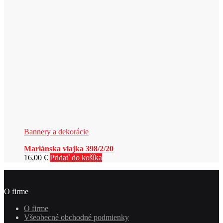
Bannery a dekorácie
Mariánska vlajka 398/2/20
16,00
€
Pridať do košíka
O firme
O firme
Všeobecné obchodné podmienky