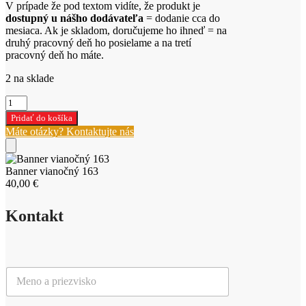
V prípade že pod textom vidíte, že produkt je
dostupný u nášho dodávateľa
= dodanie cca do
mesiaca. Ak je skladom, doručujeme ho ihneď = na
druhý pracovný deň ho posielame a na tretí
pracovný deň ho máte.
2 na sklade
množstvo
Banner
Pridať do košíka
vianočný
Máte otázky? Kontaktujte nás
163
Banner vianočný 163
40,00
€
Kontakt
M
e
n