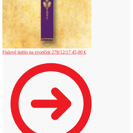
Fialové tiahlo na zvonček 278/12/17
45,00
€