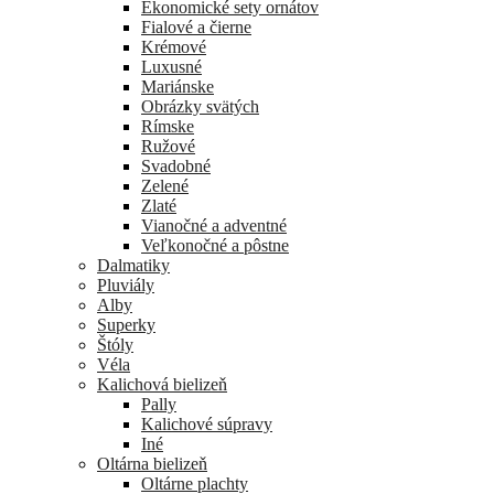
Ekonomické sety ornátov
Fialové a čierne
Krémové
Luxusné
Mariánske
Obrázky svätých
Rímske
Ružové
Svadobné
Zelené
Zlaté
Vianočné a adventné
Veľkonočné a pôstne
Dalmatiky
Pluviály
Alby
Superky
Štóly
Véla
Kalichová bielizeň
Pally
Kalichové súpravy
Iné
Oltárna bielizeň
Oltárne plachty