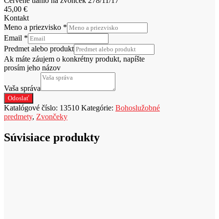
Červené tiahlo na zvonček 278/11/17
45,00
€
Kontakt
Meno a priezvisko
*
Email
*
Predmet alebo produkt
Ak máte záujem o konkrétny produkt, napíšte
prosím jeho názov
Vaša správa
Odoslať
Katalógové číslo:
13510
Kategórie:
Bohoslužobné
predmety
,
Zvončeky
Súvisiace produkty