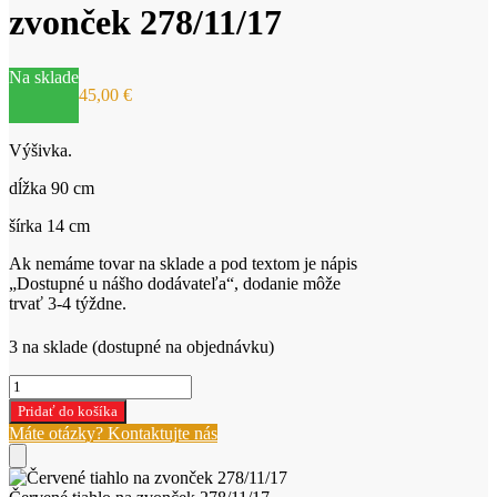
zvonček 278/11/17
Na sklade
45,00
€
Výšivka.
dĺžka 90 cm
šírka 14 cm
Ak nemáme tovar na sklade a pod textom je nápis
„Dostupné u nášho dodávateľa“, dodanie môže
trvať 3-4 týždne.
3 na sklade (dostupné na objednávku)
množstvo
Červené
Pridať do košíka
tiahlo
Máte otázky? Kontaktujte nás
na
zvonček
278/11/17