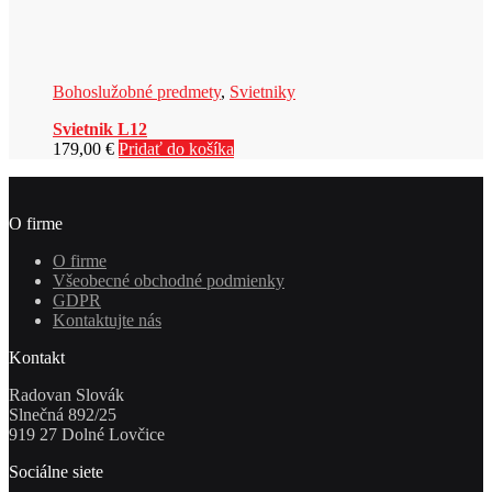
Bohoslužobné predmety
,
Svietniky
Svietnik L12
179,00
€
Pridať do košíka
O firme
O firme
Všeobecné obchodné podmienky
GDPR
Kontaktujte nás
Kontakt
Radovan Slovák
Slnečná 892/25
919 27 Dolné Lovčice
Sociálne siete