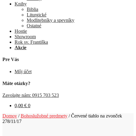
Knihy
Biblia
Liturgické
Modlitebníky a spevníky
Ostatné
Hostie
Showroom
Rok sv. Františka
Akcie
Pre Vás
Môj účet
Máte otázky?
Zavolajte nám: 0915 703 523
0,00
€
0
Domov
/
Bohoslužobné predmety
/
Červené tiahlo na zvonček
278/11/17