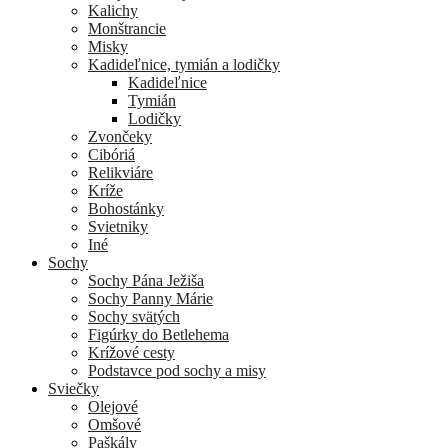
Kalichy
Monštrancie
Misky
Kadideľnice, tymián a lodičky
Kadideľnice
Tymián
Lodičky
Zvončeky
Cibóriá
Relikviáre
Kríže
Bohostánky
Svietniky
Iné
Sochy
Sochy Pána Ježiša
Sochy Panny Márie
Sochy svätých
Figúrky do Betlehema
Krížové cesty
Podstavce pod sochy a misy
Sviečky
Olejové
Omšové
Paškály