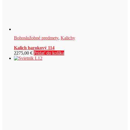
Bohoslužobné predmety
,
Kalichy
Kalich barokový 114
2275,00
€
Pridať do košíka