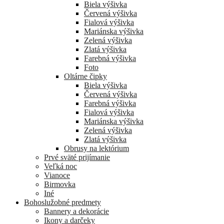
Biela výšivka
Červená výšivka
Fialová výšivka
Mariánska výšivka
Zelená výšivka
Zlatá výšivka
Farebná výšivka
Foto
Oltárne čipky
Biela výšivka
Červená výšivka
Farebná výšivka
Fialová výšivka
Mariánska výšivka
Zelená výšivka
Zlatá výšivka
Obrusy na lektórium
Prvé sväté prijímanie
Veľká noc
Vianoce
Birmovka
Iné
Bohoslužobné predmety
Bannery a dekorácie
Ikony a darčeky