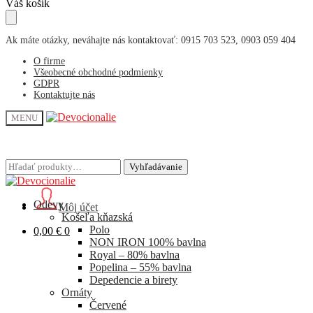
Skip
Skip
Váš košík
to
to
navigation
content
Ak máte otázky, neváhajte nás kontaktovať: 0915 703 523, 0903 059 404
O firme
Všeobecné obchodné podmienky
GDPR
Kontaktujte nás
MENU
Hľadať:
Hľadať:
Vyhľadávanie
Vyhľadávanie
Odevy
Môj účet
Košeľa kňazská
Polo
0,00
€
0
NON IRON 100% bavlna
Royal – 80% bavlna
Popelina – 55% bavlna
Depedencie a birety
Ornáty
Červené