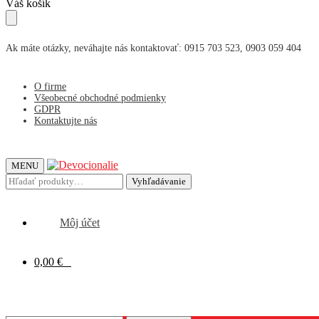
Skip
Skip
Váš košík
to
to
navigation
content
Ak máte otázky, neváhajte nás kontaktovať: 0915 703 523, 0903 059 404
O firme
Všeobecné obchodné podmienky
GDPR
Kontaktujte nás
MENU
Hľadať:
Vyhľadávanie
Môj účet
0,00
€
0