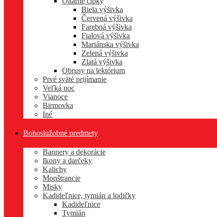
Oltárne čipky
Biela výšivka
Červená výšivka
Farebná výšivka
Fialová výšivka
Mariánska výšivka
Zelená výšivka
Zlatá výšivka
Obrusy na lektórium
Prvé sväté prijímanie
Veľká noc
Vianoce
Birmovka
Iné
Bohoslužobné predmety
Bannery a dekorácie
Ikony a darčeky
Kalichy
Monštrancie
Misky
Kadideľnice, tymián a lodičky
Kadideľnice
Tymián