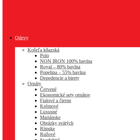
Odevy
Košeľa kňazská
Polo
NON IRON 100% bavlna
Royal – 80% bavlna
Popelina – 55% bavlna
Depedencie a birety
Ornáty
Červené
Ekonomické sety ornátov
Fialové a čierne
Krémové
Luxusné
Mariánske
Obrázky svätých
Rímske
Ružové
Svadobné