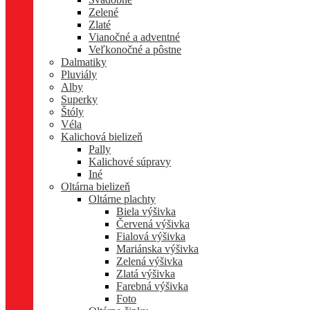
Zelené
Zlaté
Vianočné a adventné
Veľkonočné a pôstne
Dalmatiky
Pluviály
Alby
Superky
Štóly
Véla
Kalichová bielizeň
Pally
Kalichové súpravy
Iné
Oltárna bielizeň
Oltárne plachty
Biela výšivka
Červená výšivka
Fialová výšivka
Mariánska výšivka
Zelená výšivka
Zlatá výšivka
Farebná výšivka
Foto