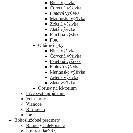
Biela výšivka
Červená výšivka
Fialová výšivka
Mariánska výšivka
Zelená výšivka
Zlatá výšivka
Farebná výšivka
Foto
Oltárne čipky
Biela výšivka
Červená výšivka
Farebná výšivka
Fialová výšivka
Mariánska výšivka
Zelená výšivka
Zlatá výšivka
Obrusy na lektórium
Prvé sväté prijímanie
Veľká noc
Vianoce
Birmovka
Iné
Bohoslužobné predmety
Bannery a dekorácie
Ikony a darčeky