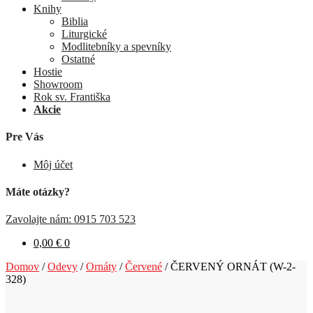
Knihy
Biblia
Liturgické
Modlitebníky a spevníky
Ostatné
Hostie
Showroom
Rok sv. Františka
Akcie
Pre Vás
Môj účet
Máte otázky?
Zavolajte nám: 0915 703 523
0,00
€
0
Domov
/
Odevy
/
Ornáty
/
Červené
/
ČERVENÝ ORNÁT (W-2-
328)