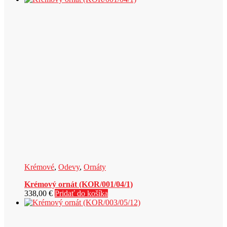
Krémové
,
Odevy
,
Ornáty
Krémový ornát (KOR/001/04/1)
338,00
€
Pridať do košíka