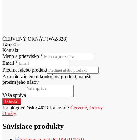
ČERVENÝ ORNÁT (W-2-328)
146,00
€
Kontakt
Meno a priezvisko
*
Email
*
Predmet alebo produkt
Ak máte záujem o konkrétny produkt, napíšte
prosím jeho názov
Vaša správa
Odoslať
Katalógové číslo:
4673
Kategórií:
Červené
,
Odevy
,
Ornáty
Súvisiace produkty