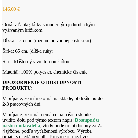
146,00
€
Ornát z ľahkej látky s moderným jednoduchým
vyšívaným krížikom
Dĺžka: 125 cm. (merané od zadnej časti krku)
Šírka: 65 cm. (dĺžka ruky)
Strih: kláštorný s vnútornou štólou
Materiál: 100% polyester, chemické čistenie
UPOZORNENIE O DOSTUPNOSTI
PRODUKTU:
V prípade, že máme ornát na sklade, obdržíte ho do
2-3 pracovných dní.
V prípade, že ornát nemáme na našom sklade,
uvidíte dolu pod týmto textom nápis:
Dostupné u
nášho dodávateľa
, vtedy bude ornát dodaný za 2-
4 týždne, podľa vyťaženosti výrobcu. Výroba
ornátu sa nedá urýchliť. Prosíme o trpezlivosť.