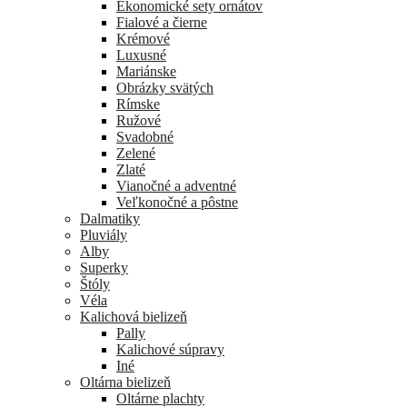
Ekonomické sety ornátov
Fialové a čierne
Krémové
Luxusné
Mariánske
Obrázky svätých
Rímske
Ružové
Svadobné
Zelené
Zlaté
Vianočné a adventné
Veľkonočné a pôstne
Dalmatiky
Pluviály
Alby
Superky
Štóly
Véla
Kalichová bielizeň
Pally
Kalichové súpravy
Iné
Oltárna bielizeň
Oltárne plachty