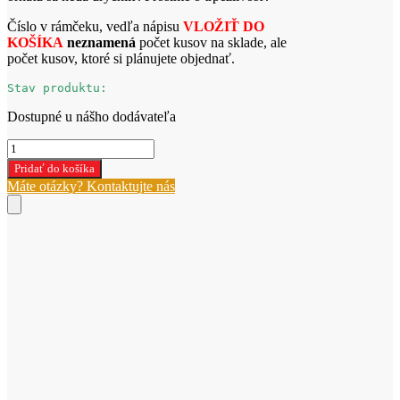
Číslo v rámčeku, vedľa nápisu
VLOŽIŤ DO
KOŠÍKA
neznamená
počet kusov na sklade, ale
počet kusov, ktoré si plánujete objednať.
Stav produktu:
Dostupné u nášho dodávateľa
množstvo
ČERVENÝ
Pridať do košíka
ORNÁT
Máte otázky? Kontaktujte nás
(W-
2-
328)