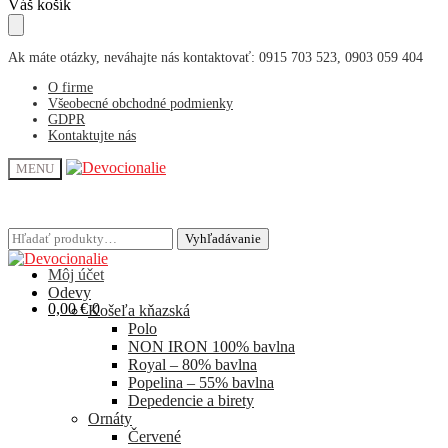
Skip
Skip
Váš košík
to
to
navigation
content
Ak máte otázky, neváhajte nás kontaktovať: 0915 703 523, 0903 059 404
O firme
Všeobecné obchodné podmienky
GDPR
Kontaktujte nás
MENU
Hľadať:
Hľadať:
Vyhľadávanie
Vyhľadávanie
Môj účet
Odevy
0,00
€
0
Košeľa kňazská
Polo
NON IRON 100% bavlna
Royal – 80% bavlna
Popelina – 55% bavlna
Depedencie a birety
Ornáty
Červené