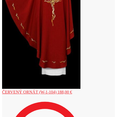
ČERVENÝ ORNÁT (W-1-104)
188,00
€