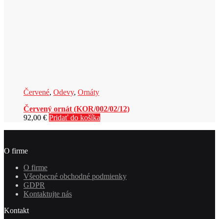
Červené
,
Odevy
,
Ornáty
Červený ornát (KOR/002/02/12)
92,00
€
Pridať do košíka
O firme
O firme
Všeobecné obchodné podmienky
GDPR
Kontaktujte nás
Kontakt