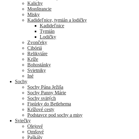
Kalichy
Monštrancie
Misky
Kadideľnice, tymián a lodičky
Kadideľnice
Tymián
Lodičky
Zvončeky
Cibóriá
Relikviáre
Kríže
Bohostánky
Svietniky
Iné
Sochy
Sochy Pána Ježiša
Sochy Panny Márie
Sochy svätých
Figúrky do Betlehema
Krížové cesty
Podstavce pod sochy a misy
Sviečky
Olejové
Omšové
Paškály