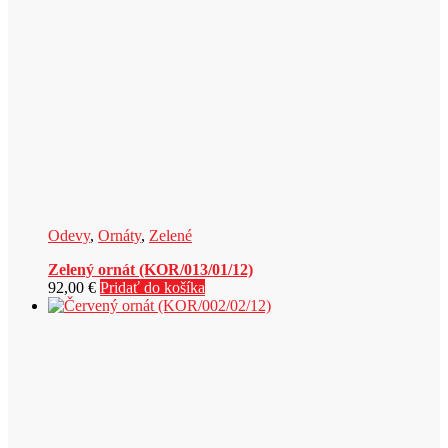
Odevy
,
Ornáty
,
Zelené
Zelený ornát (KOR/013/01/12)
92,00
€
Pridať do košíka