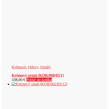
Krémové
,
Odevy
,
Ornáty
Krémový ornát (KOR/008/05/1)
338,00
€
Pridať do košíka