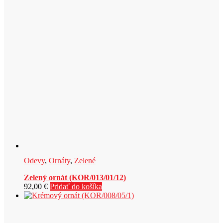
Odevy
,
Ornáty
,
Zelené
Zelený ornát (KOR/013/01/12)
92,00
€
Pridať do košíka