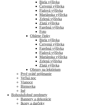
Biela výšivka
Červená výšivka
Fialová výšivka
Mariánska výšivka
Zelená výšivka
Zlatá výšivka
Farebná výšivka
Foto
Oltárne čipky
Biela výšivka
Červená výšivka
Farebná výšivka
Fialová výšivka
Mariánska výšivka
Zelená výšivka
Zlatá výšivka
Obrusy na lektórium
Prvé sväté prijímanie
Veľká noc
Vianoce
Birmovka
Iné
Bohoslužobné predmety
Bannery a dekorácie
Ikony a darčeky