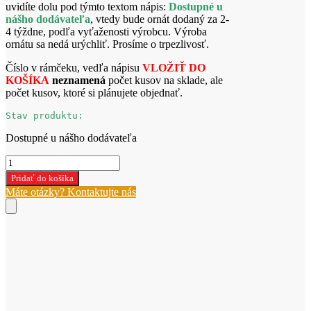
uvidíte dolu pod týmto textom nápis:
Dostupné u
nášho dodávateľa
, vtedy bude ornát dodaný za 2-
4 týždne, podľa vyťaženosti výrobcu. Výroba
ornátu sa nedá urýchliť. Prosíme o trpezlivosť.
Číslo v rámčeku, vedľa nápisu
VLOŽIŤ DO
KOŠÍKA
neznamená
počet kusov na sklade, ale
počet kusov, ktoré si plánujete objednať.
Stav produktu:
Dostupné u nášho dodávateľa
množstvo
Červený
Pridať do košíka
ornát
Máte otázky? Kontaktujte nás
W
2-
336