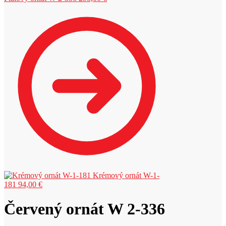
Krémový ornát W-1-
181
94,00
€
Červený ornát W 2-336