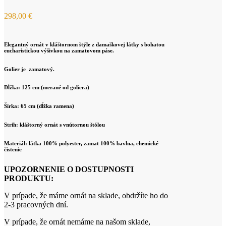
298,00
€
Elegantný ornát v kláštornom štýle z damaškovej látky s bohatou
eucharistickou výšivkou na zamatovom páse.
Golier je zamatový.
Dĺžka: 125 cm (merané od goliera)
Šírka: 65 cm (dĺžka ramena)
Strih: kláštorný ornát s vnútornou štólou
Materiál: látka 100% polyester, zamat 100% bavlna, chemické
čistenie
UPOZORNENIE O DOSTUPNOSTI
PRODUKTU:
V prípade, že máme ornát na sklade, obdržíte ho do
2-3 pracovných dní.
V prípade, že ornát nemáme na našom sklade,