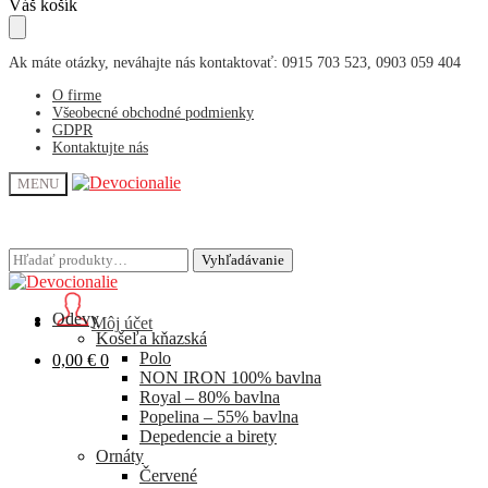
Skip
Skip
Váš košík
to
to
navigation
content
Ak máte otázky, neváhajte nás kontaktovať: 0915 703 523, 0903 059 404
O firme
Všeobecné obchodné podmienky
GDPR
Kontaktujte nás
MENU
Hľadať:
Hľadať:
Vyhľadávanie
Vyhľadávanie
Odevy
Môj účet
Košeľa kňazská
Polo
0,00
€
0
NON IRON 100% bavlna
Royal – 80% bavlna
Popelina – 55% bavlna
Depedencie a birety
Ornáty
Červené