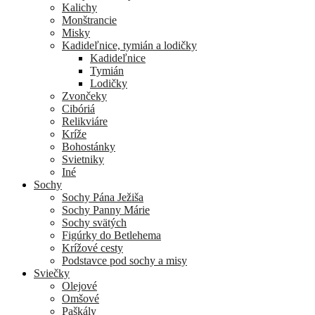
Kalichy
Monštrancie
Misky
Kadideľnice, tymián a lodičky
Kadideľnice
Tymián
Lodičky
Zvončeky
Cibóriá
Relikviáre
Kríže
Bohostánky
Svietniky
Iné
Sochy
Sochy Pána Ježiša
Sochy Panny Márie
Sochy svätých
Figúrky do Betlehema
Krížové cesty
Podstavce pod sochy a misy
Sviečky
Olejové
Omšové
Paškály