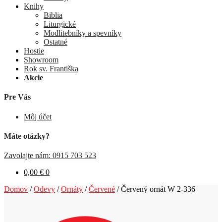
Knihy
Biblia
Liturgické
Modlitebníky a spevníky
Ostatné
Hostie
Showroom
Rok sv. Františka
Akcie
Pre Vás
Môj účet
Máte otázky?
Zavolajte nám: 0915 703 523
0,00
€
0
Domov
/
Odevy
/
Ornáty
/
Červené
/
Červený ornát W 2-336