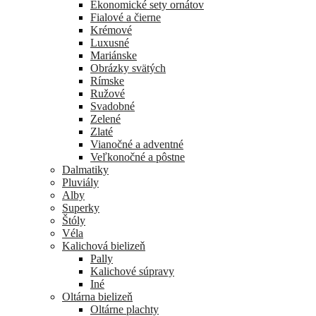
Ekonomické sety ornátov
Fialové a čierne
Krémové
Luxusné
Mariánske
Obrázky svätých
Rímske
Ružové
Svadobné
Zelené
Zlaté
Vianočné a adventné
Veľkonočné a pôstne
Dalmatiky
Pluviály
Alby
Superky
Štóly
Véla
Kalichová bielizeň
Pally
Kalichové súpravy
Iné
Oltárna bielizeň
Oltárne plachty