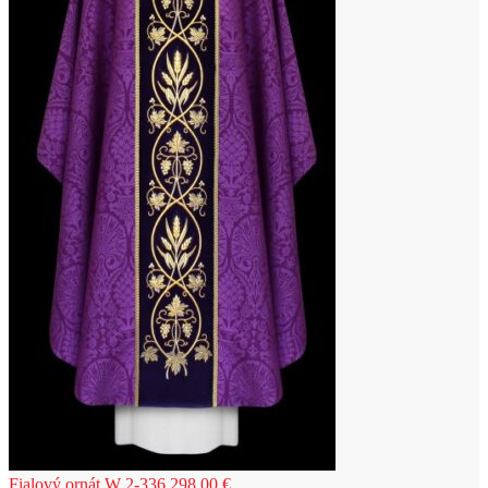
Fialový ornát W 2-336
298,00
€