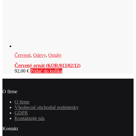
Červené
,
Odevy
,
Ornáty
Červený ornát (KOR/013/02/12)
92,00
€
Pridať do košíka
O firme
O firme
Všeobecné obchodné podmienky
GDPR
Kontaktujte nás
Kontakt