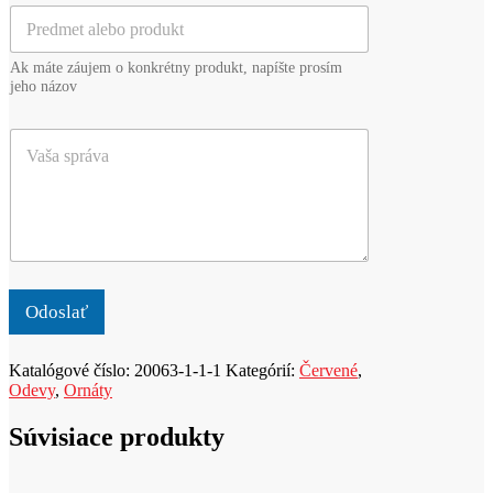
i
P
l
e
r
*
z
e
v
Ak máte záujem o konkrétny produkt, napíšte prosím
d
i
jeho názov
m
s
e
k
V
t
o
a
a
*
š
l
a
e
s
b
p
o
r
p
á
r
v
o
Odoslať
a
d
u
Katalógové číslo:
20063-1-1-1
Kategórií:
Červené
,
k
Odevy
,
Ornáty
t
Súvisiace produkty