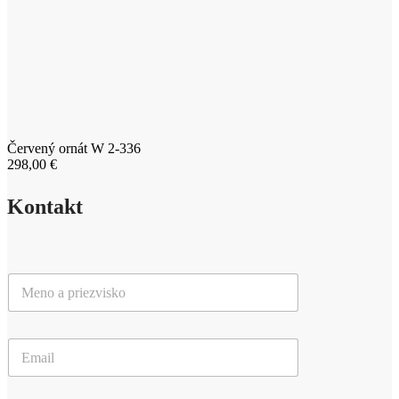
Červený ornát W 2-336
298,00
€
Kontakt
M
e
n
o
E
a
m
p
a
r
i