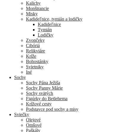
Kalichy
Monštrancie
Misky
Kadideľnice, tymián a lodičky
Kadideľnice
Tymián
Lodičky
Zvončeky
Cibóriá
Relikviáre
Kríže
Bohostánky
Svietniky
Iné
Sochy
Sochy Pána Ježiša
Sochy Panny Márie
Sochy svätých
Figúrky do Betlehema
Krížové cesty
Podstavce pod sochy a misy
Sviečky
Olejové
Omšové
Paškály