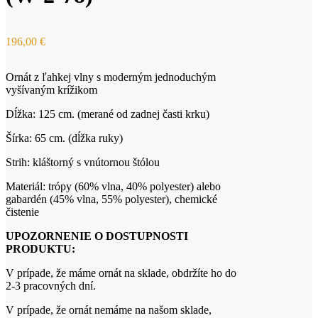
196,00
€
Ornát z ľahkej vlny s moderným jednoduchým
vyšívaným krížikom
Dĺžka: 125 cm. (merané od zadnej časti krku)
Šírka: 65 cm. (dĺžka ruky)
Strih: kláštorný s vnútornou štólou
Materiál: trópy (60% vlna, 40% polyester) alebo
gabardén (45% vlna, 55% polyester), chemické
čistenie
UPOZORNENIE O DOSTUPNOSTI
PRODUKTU:
V prípade, že máme ornát na sklade, obdržíte ho do
2-3 pracovných dní.
V prípade, že ornát nemáme na našom sklade,