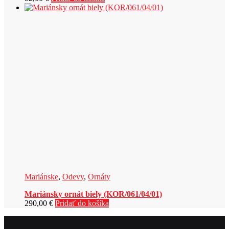
Mariánske
,
Odevy
,
Ornáty
Mariánsky ornát biely (KOR/061/04/01)
290,00
€
Pridať do košíka