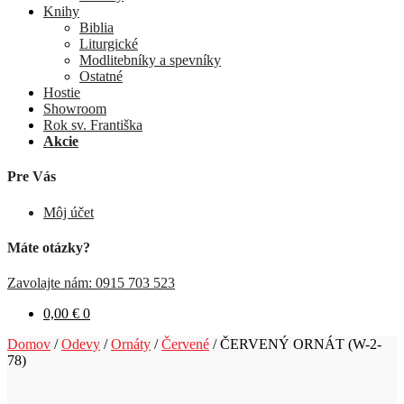
Knihy
Biblia
Liturgické
Modlitebníky a spevníky
Ostatné
Hostie
Showroom
Rok sv. Františka
Akcie
Pre Vás
Môj účet
Máte otázky?
Zavolajte nám: 0915 703 523
0,00
€
0
Domov
/
Odevy
/
Ornáty
/
Červené
/
ČERVENÝ ORNÁT (W-2-
78)