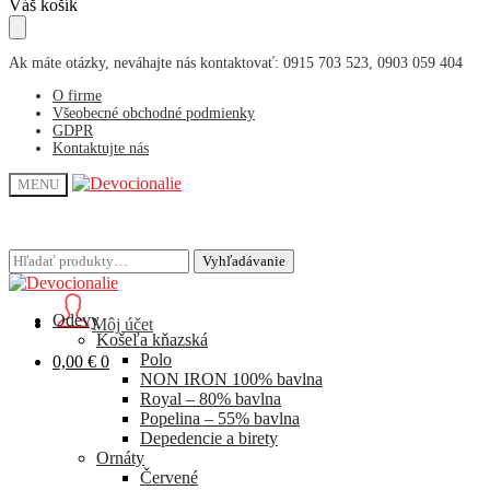
Skip
Skip
Váš košík
to
to
navigation
content
Ak máte otázky, neváhajte nás kontaktovať: 0915 703 523, 0903 059 404
O firme
Všeobecné obchodné podmienky
GDPR
Kontaktujte nás
MENU
Hľadať:
Hľadať:
Vyhľadávanie
Vyhľadávanie
Odevy
Môj účet
Košeľa kňazská
Polo
0,00
€
0
NON IRON 100% bavlna
Royal – 80% bavlna
Popelina – 55% bavlna
Depedencie a birety
Ornáty
Červené