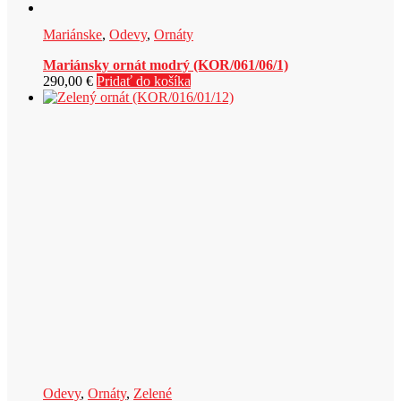
Mariánske
,
Odevy
,
Ornáty
Mariánsky ornát modrý (KOR/061/06/1)
290,00
€
Pridať do košíka
Odevy
,
Ornáty
,
Zelené