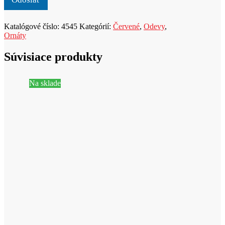
a
d
u
Katalógové číslo:
4545
Kategórií:
Červené
,
Odevy
,
k
Ornáty
t
Súvisiace produkty
Na sklade