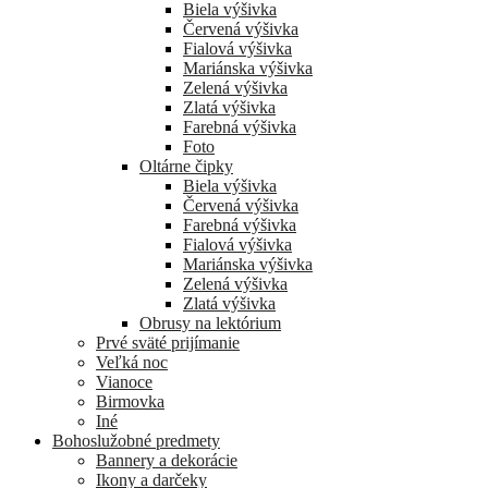
Biela výšivka
Červená výšivka
Fialová výšivka
Mariánska výšivka
Zelená výšivka
Zlatá výšivka
Farebná výšivka
Foto
Oltárne čipky
Biela výšivka
Červená výšivka
Farebná výšivka
Fialová výšivka
Mariánska výšivka
Zelená výšivka
Zlatá výšivka
Obrusy na lektórium
Prvé sväté prijímanie
Veľká noc
Vianoce
Birmovka
Iné
Bohoslužobné predmety
Bannery a dekorácie
Ikony a darčeky