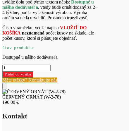
uvidíte dolu pod týmto textom nápis:
Dostupné u
nášho dodávateľa
, vtedy bude ornát dodaný za 2-
4 týždne, podľa vyťaženosti výrobcu. Výroba
ornátu sa nedá urýchliť. Prosíme o trpezlivosť.
Číslo v rámčeku, vedľa nápisu
VLOŽIŤ DO
KOŠÍKA
neznamená
počet kusov na sklade, ale
počet kusov, ktoré si plánujete objednať.
Stav produktu:
Dostupné u nášho dodávateľa
množstvo
ČERVENÝ
Pridať do košíka
ORNÁT
Máte otázky? Kontaktujte nás
(W-
2-
78)
ČERVENÝ ORNÁT (W-2-78)
196,00
€
Kontakt