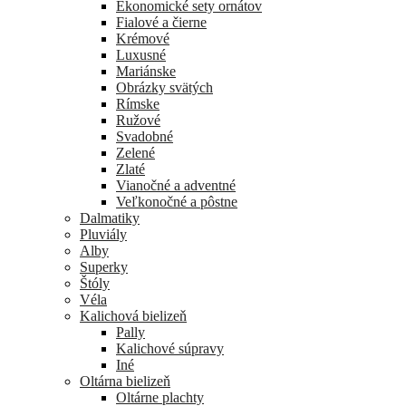
Ekonomické sety ornátov
Fialové a čierne
Krémové
Luxusné
Mariánske
Obrázky svätých
Rímske
Ružové
Svadobné
Zelené
Zlaté
Vianočné a adventné
Veľkonočné a pôstne
Dalmatiky
Pluviály
Alby
Superky
Štóly
Véla
Kalichová bielizeň
Pally
Kalichové súpravy
Iné
Oltárna bielizeň
Oltárne plachty