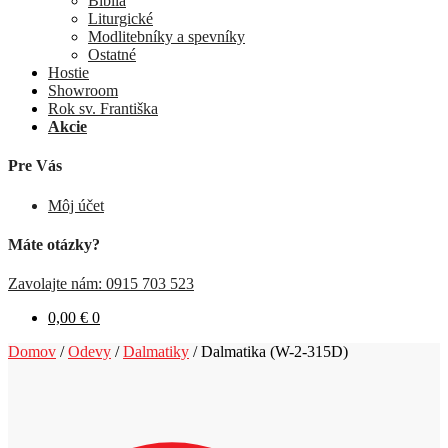
Biblia
Liturgické
Modlitebníky a spevníky
Ostatné
Hostie
Showroom
Rok sv. Františka
Akcie
Pre Vás
Môj účet
Máte otázky?
Zavolajte nám: 0915 703 523
0,00
€
0
Domov
/
Odevy
/
Dalmatiky
/
Dalmatika (W-2-315D)