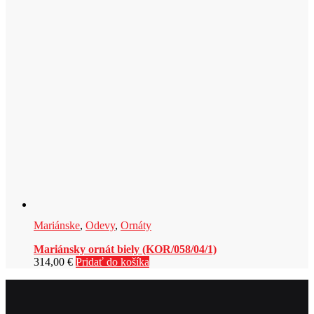
Mariánske
,
Odevy
,
Ornáty
Mariánsky ornát biely (KOR/058/04/1)
314,00
€
Pridať do košíka