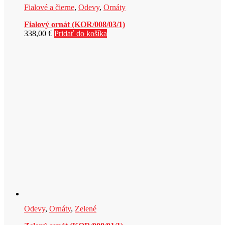
Fialové a čierne
,
Odevy
,
Ornáty
Fialový ornát (KOR/008/03/1)
338,00
€
Pridať do košíka
Odevy
,
Ornáty
,
Zelené