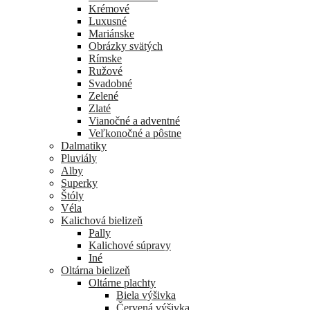
Krémové
Luxusné
Mariánske
Obrázky svätých
Rímske
Ružové
Svadobné
Zelené
Zlaté
Vianočné a adventné
Veľkonočné a pôstne
Dalmatiky
Pluviály
Alby
Superky
Štóly
Véla
Kalichová bielizeň
Pally
Kalichové súpravy
Iné
Oltárna bielizeň
Oltárne plachty
Biela výšivka
Červená výšivka