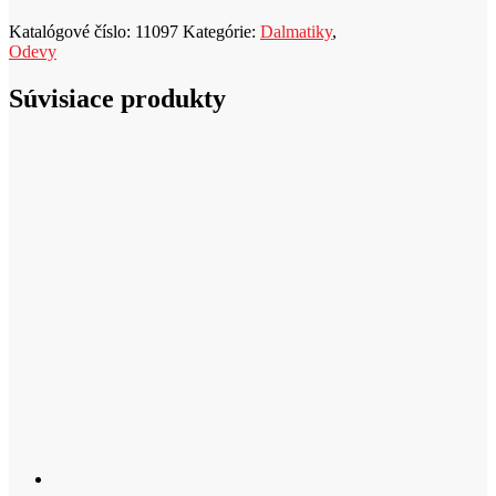
u
Katalógové číslo:
11097
Kategórie:
Dalmatiky
,
k
Odevy
t
Súvisiace produkty