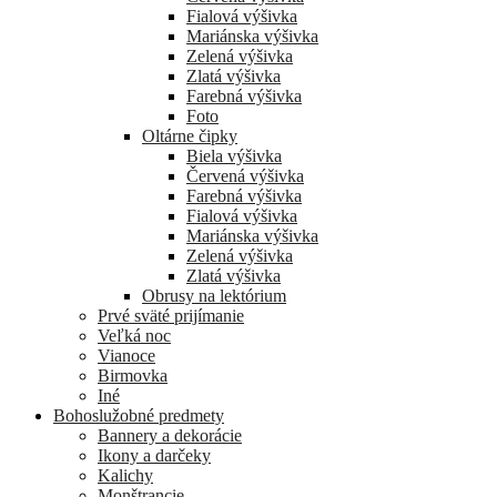
Fialová výšivka
Mariánska výšivka
Zelená výšivka
Zlatá výšivka
Farebná výšivka
Foto
Oltárne čipky
Biela výšivka
Červená výšivka
Farebná výšivka
Fialová výšivka
Mariánska výšivka
Zelená výšivka
Zlatá výšivka
Obrusy na lektórium
Prvé sväté prijímanie
Veľká noc
Vianoce
Birmovka
Iné
Bohoslužobné predmety
Bannery a dekorácie
Ikony a darčeky
Kalichy
Monštrancie