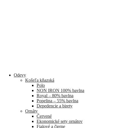
Odevy
Košeľa kňazská
Polo
NON IRON 100% bavlna
Royal – 80% bavlna
Popelina – 55% bavlna
Depedencie a birety
Ornáty
Červené
Ekonomické sety ornátov
Fialové a čierne