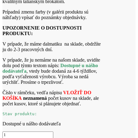
kvalitným talianskym brokátom.
Prípadnú zmenu farby (v galérii produktu sú
náhľady) vpísať do poznámky objednávky.
UPOZORNENIE O DOSTUPNOSTI
PRODUKTU:
V prípade, že máme dalmatiku na sklade, obdržíte
ju do 2-3 pracovných dní.
V prípade, že ju nemáme na našom sklade, uvidíte
dolu pod týmto textom nápis:
Dostupné u nášho
dodávateľa
, vtedy bude dodaná za 4-6 týždňov,
podľa vyťaženosti výrobcu. Výroba sa nedá
urýchliť. Prosíme o trpezlivosť.
Číslo v rámčeku, vedľa nápisu
VLOŽIŤ DO
KOŠÍKA
neznamená
počet kusov na sklade, ale
počet kusov, ktoré si plánujete objednať.
Stav produktu:
Dostupné u nášho dodávateľa
množstvo