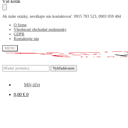
Skip
Skip
Váš košík
to
to
navigation
content
Ak máte otázky, neváhajte nás kontaktovať: 0915 703 523, 0903 059 404
O firme
Všeobecné obchodné podmienky
GDPR
Kontaktujte nás
MENU
Hľadať:
Hľadať:
Vyhľadávanie
Vyhľadávanie
Môj účet
0,00
€
0