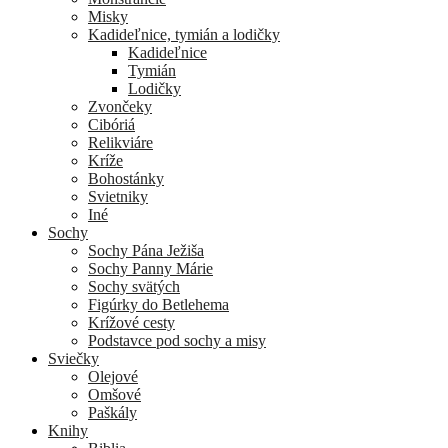
Misky
Kadideľnice, tymián a lodičky
Kadideľnice
Tymián
Lodičky
Zvončeky
Cibóriá
Relikviáre
Kríže
Bohostánky
Svietniky
Iné
Sochy
Sochy Pána Ježiša
Sochy Panny Márie
Sochy svätých
Figúrky do Betlehema
Krížové cesty
Podstavce pod sochy a misy
Sviečky
Olejové
Omšové
Paškály
Knihy