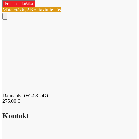
Dalmatika
Pridať do košíka
(W-
Máte otázky? Kontaktujte nás
2-
315D)
Dalmatika (W-2-315D)
275,00
€
Kontakt