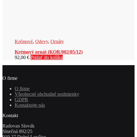
Krémové
,
Odevy
,
Ornáty
Krémový ornát (KOR/002/05/12)
92,00
€
Pridať do košíka
O firme
O firme
Všeobecné obchodné podmienky
GDPR
Kontaktujte nás
Kontakt
Radovan Slovák
Slnečná 892/25
919 27 Dolné Lovčice