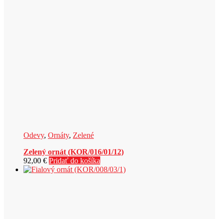
Odevy
,
Ornáty
,
Zelené
Zelený ornát (KOR/016/01/12)
92,00
€
Pridať do košíka