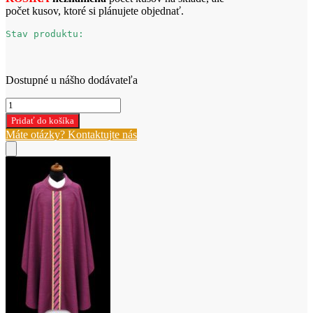
počet kusov, ktoré si plánujete objednať.
Stav produktu:
Dostupné u nášho dodávateľa
množstvo
FIALOVÝ
Pridať do košíka
ORNÁT
Máte otázky? Kontaktujte nás
(W-
2-
502)