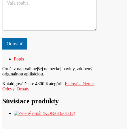
o
a
a
*
š
l
a
e
s
b
p
o
r
p
á
r
v
o
Odoslať
a
d
u
Popis
k
t
Ornát z najkvalitnejšej nemeckej bavlny, zdobený
originálnou aplikáciou.
Katalógové číslo:
4300
Kategórií:
Fialové a čierne
,
Odevy
,
Ornáty
Súvisiace produkty