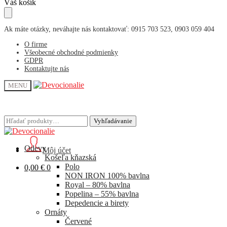
Skip
Skip
Váš košík
to
to
navigation
content
Ak máte otázky, neváhajte nás kontaktovať: 0915 703 523, 0903 059 404
O firme
Všeobecné obchodné podmienky
GDPR
Kontaktujte nás
MENU
Hľadať:
Hľadať:
Vyhľadávanie
Vyhľadávanie
Odevy
Môj účet
Košeľa kňazská
Polo
0,00
€
0
NON IRON 100% bavlna
Royal – 80% bavlna
Popelina – 55% bavlna
Depedencie a birety
Ornáty
Červené