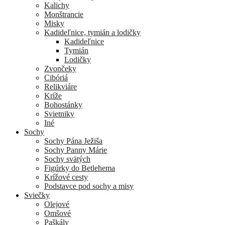
Kalichy
Monštrancie
Misky
Kadideľnice, tymián a lodičky
Kadideľnice
Tymián
Lodičky
Zvončeky
Cibóriá
Relikviáre
Kríže
Bohostánky
Svietniky
Iné
Sochy
Sochy Pána Ježiša
Sochy Panny Márie
Sochy svätých
Figúrky do Betlehema
Krížové cesty
Podstavce pod sochy a misy
Sviečky
Olejové
Omšové
Paškály