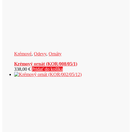
Krémové
,
Odevy
,
Ornáty
Krémový ornát (KOR/008/05/1)
338,00
€
Pridať do košíka