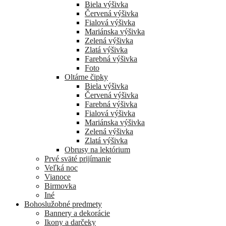
Biela výšivka
Červená výšivka
Fialová výšivka
Mariánska výšivka
Zelená výšivka
Zlatá výšivka
Farebná výšivka
Foto
Oltárne čipky
Biela výšivka
Červená výšivka
Farebná výšivka
Fialová výšivka
Mariánska výšivka
Zelená výšivka
Zlatá výšivka
Obrusy na lektórium
Prvé sväté prijímanie
Veľká noc
Vianoce
Birmovka
Iné
Bohoslužobné predmety
Bannery a dekorácie
Ikony a darčeky