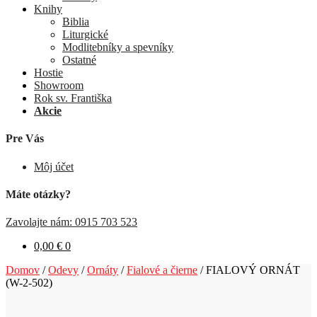
Knihy
Biblia
Liturgické
Modlitebníky a spevníky
Ostatné
Hostie
Showroom
Rok sv. Františka
Akcie
Pre Vás
Môj účet
Máte otázky?
Zavolajte nám: 0915 703 523
0,00
€
0
Domov
/
Odevy
/
Ornáty
/
Fialové a čierne
/
FIALOVÝ ORNÁT
(W-2-502)