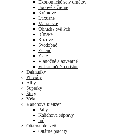
Ekonomické sety ornátov
Fialové a čierne
Krémové
Luxusné
Mariánske
Obrázky svätých
Rímske
Ružové
Svadobné
Zelené
Zlaté
Vianočné a adventné
Veľkonočné a pôstne
Dalmatiky
Pluviály
Alby
Superky
Štóly
Véla
Kalichová bielizeň
Pally
Kalichové súpravy
Iné
Oltárna bielizeň
Oltárne plachty