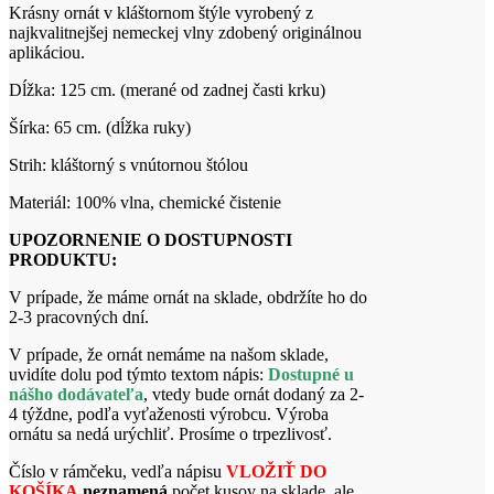
Krásny ornát v kláštornom štýle vyrobený z
najkvalitnejšej nemeckej vlny zdobený originálnou
aplikáciou.
Dĺžka: 125 cm. (merané od zadnej časti krku)
Šírka: 65 cm. (dĺžka ruky)
Strih: kláštorný s vnútornou štólou
Materiál: 100% vlna, chemické čistenie
UPOZORNENIE O DOSTUPNOSTI
PRODUKTU:
V prípade, že máme ornát na sklade, obdržíte ho do
2-3 pracovných dní.
V prípade, že ornát nemáme na našom sklade,
uvidíte dolu pod týmto textom nápis:
Dostupné u
nášho dodávateľa
, vtedy bude ornát dodaný za 2-
4 týždne, podľa vyťaženosti výrobcu. Výroba
ornátu sa nedá urýchliť. Prosíme o trpezlivosť.
Číslo v rámčeku, vedľa nápisu
VLOŽIŤ DO
KOŠÍKA
neznamená
počet kusov na sklade, ale