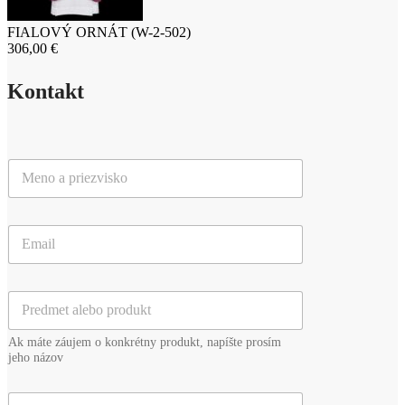
FIALOVÝ ORNÁT (W-2-502)
306,00
€
Kontakt
M
e
n
o
E
a
m
p
a
r
i
i
P
l
e
r
*
z
e
v
Ak máte záujem o konkrétny produkt, napíšte prosím
d
i
jeho názov
m
s
e
k
V
t