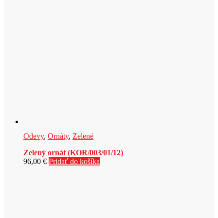
Odevy
,
Ornáty
,
Zelené
Zelený ornát (KOR/003/01/12)
96,00
€
Pridať do košíka