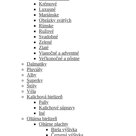
Krémové
Luxusné
Mariánske
Obrázky svätých
Rímske
Ružové
Svadobné
Zelené
Zlaté
Vianočné a adventné
Veľkonočné a pôstne
Dalmatiky
Pluviály
Alby
Superky
Štóly
Véla
Kalichová bielizeň
Pally
Kalichové súpravy
Iné
Oltárna bielizeň
Oltárne plachty
Biela výšivka
Červená výšivka