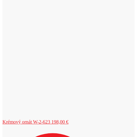
Krémový ornát W-2-623
198,00
€