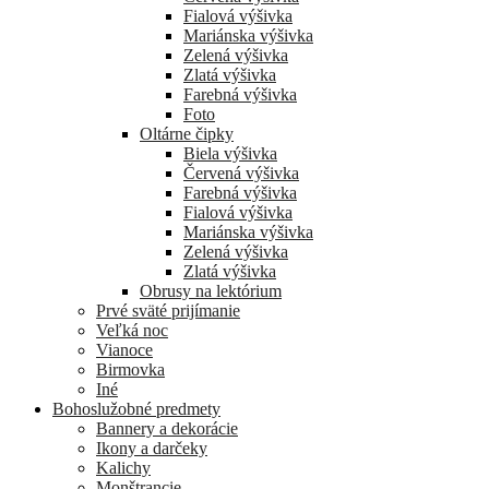
Fialová výšivka
Mariánska výšivka
Zelená výšivka
Zlatá výšivka
Farebná výšivka
Foto
Oltárne čipky
Biela výšivka
Červená výšivka
Farebná výšivka
Fialová výšivka
Mariánska výšivka
Zelená výšivka
Zlatá výšivka
Obrusy na lektórium
Prvé sväté prijímanie
Veľká noc
Vianoce
Birmovka
Iné
Bohoslužobné predmety
Bannery a dekorácie
Ikony a darčeky
Kalichy
Monštrancie