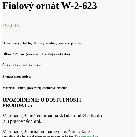
Fialový ornát W-2-623
198,00
€
Ornát ušitý z ľahkej tkaniny zdobený zlatým pásom.
Dĺžka: 125 cm. (merané od zadnej časti krku)
Šírka: 65 cm. (dĺžka ruky)
S vnútornou štólou
Materiál: 100% polyester, chemické čistenie
UPOZORNENIE O DOSTUPNOSTI
PRODUKTU:
V prípade, že máme ornát na sklade, obdržíte ho do
2-3 pracovných dní.
V prípade, že ornát nemáme na našom sklade,