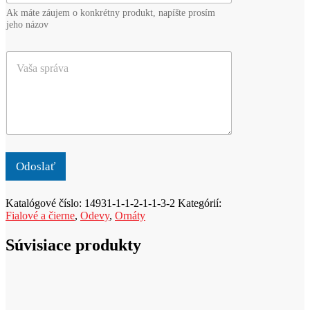
e
v
Ak máte záujem o konkrétny produkt, napíšte prosím
d
i
jeho názov
m
s
e
k
V
t
o
a
a
*
š
l
a
e
s
b
p
o
r
p
á
r
v
o
Odoslať
a
d
u
Katalógové číslo:
14931-1-1-2-1-1-3-2
Kategórií:
k
Fialové a čierne
,
Odevy
,
Ornáty
t
Súvisiace produkty