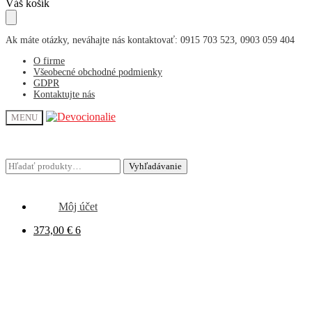
Skip
Skip
Váš košík
to
to
navigation
content
Ak máte otázky, neváhajte nás kontaktovať: 0915 703 523, 0903 059 404
O firme
Všeobecné obchodné podmienky
GDPR
Kontaktujte nás
MENU
Hľadať:
Hľadať:
Vyhľadávanie
Vyhľadávanie
Môj účet
373,00
€
6