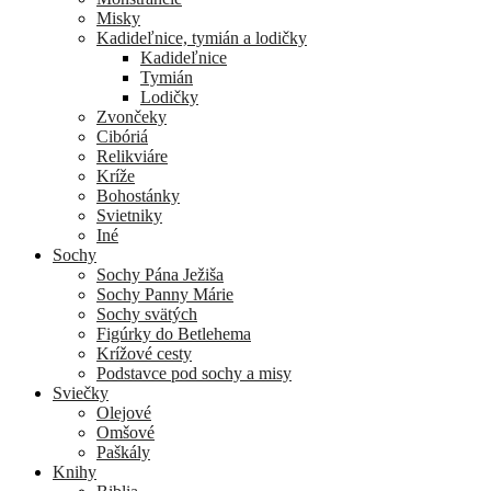
Misky
Kadideľnice, tymián a lodičky
Kadideľnice
Tymián
Lodičky
Zvončeky
Cibóriá
Relikviáre
Kríže
Bohostánky
Svietniky
Iné
Sochy
Sochy Pána Ježiša
Sochy Panny Márie
Sochy svätých
Figúrky do Betlehema
Krížové cesty
Podstavce pod sochy a misy
Sviečky
Olejové
Omšové
Paškály
Knihy