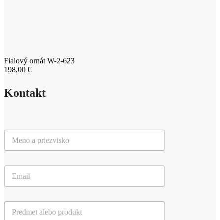
Fialový ornát W-2-623
198,00
€
Kontakt
M
e
n
o
E
a
m
p
a
r
i
i
P
l
e
r
*
z