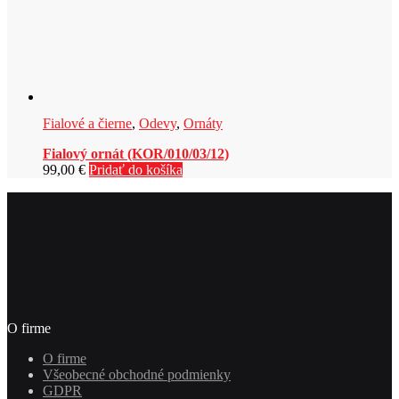
Fialové a čierne
,
Odevy
,
Ornáty
Fialový ornát (KOR/010/03/12)
99,00
€
Pridať do košíka
O firme
O firme
Všeobecné obchodné podmienky
GDPR