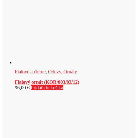
Fialové a čierne
,
Odevy
,
Ornáty
Fialový ornát (KOR/003/03/12)
96,00
€
Pridať do košíka