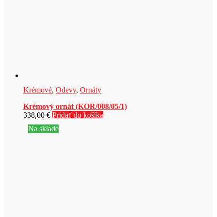
Krémové
,
Odevy
,
Ornáty
Krémový ornát (KOR/008/05/1)
338,00
€
Pridať do košíka
Na sklade