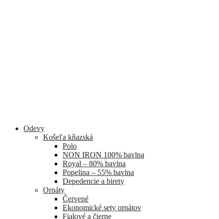
Odevy
Košeľa kňazská
Polo
NON IRON 100% bavlna
Royal – 80% bavlna
Popelina – 55% bavlna
Depedencie a birety
Ornáty
Červené
Ekonomické sety ornátov
Fialové a čierne