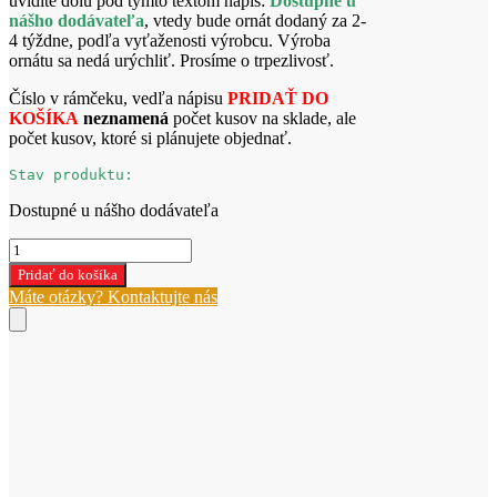
uvidíte dolu pod týmto textom nápis:
Dostupné u
nášho dodávateľa
, vtedy bude ornát dodaný za 2-
4 týždne, podľa vyťaženosti výrobcu. Výroba
ornátu sa nedá urýchliť. Prosíme o trpezlivosť.
Číslo v rámčeku, vedľa nápisu
PRIDAŤ DO
KOŠÍKA
neznamená
počet kusov na sklade, ale
počet kusov, ktoré si plánujete objednať.
Stav produktu:
Dostupné u nášho dodávateľa
množstvo
Fialový
Pridať do košíka
ornát
Máte otázky? Kontaktujte nás
W-
2-
623