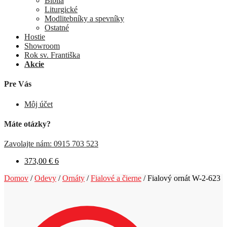
Biblia
Liturgické
Modlitebníky a spevníky
Ostatné
Hostie
Showroom
Rok sv. Františka
Akcie
Pre Vás
Môj účet
Máte otázky?
Zavolajte nám: 0915 703 523
373,00
€
6
Domov
/
Odevy
/
Ornáty
/
Fialové a čierne
/
Fialový ornát W-2-623