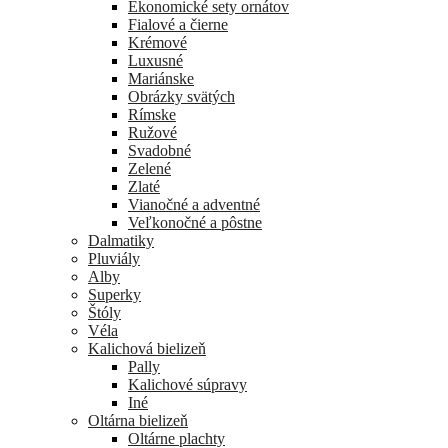
Ekonomické sety ornátov
Fialové a čierne
Krémové
Luxusné
Mariánske
Obrázky svätých
Rímske
Ružové
Svadobné
Zelené
Zlaté
Vianočné a adventné
Veľkonočné a pôstne
Dalmatiky
Pluviály
Alby
Superky
Štóly
Véla
Kalichová bielizeň
Pally
Kalichové súpravy
Iné
Oltárna bielizeň
Oltárne plachty