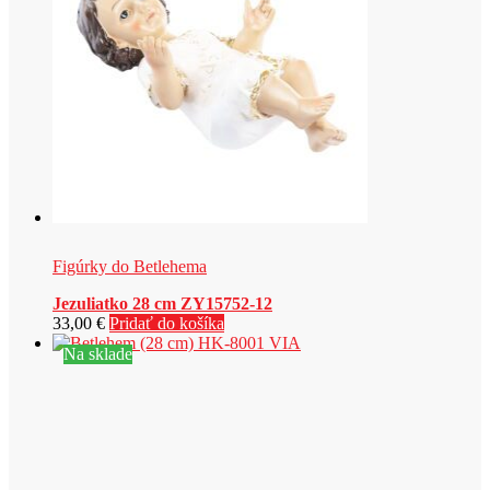
Figúrky do Betlehema
Jezuliatko 28 cm ZY15752-12
33,00
€
Pridať do košíka
Na sklade