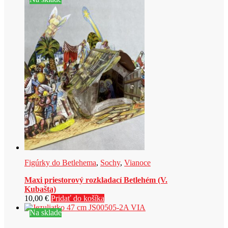
Figúrky do Betlehema
,
Sochy
,
Vianoce
Maxi priestorový rozkladací Betlehém (V.
Kubašta)
10,00
€
Pridať do košíka
Na sklade