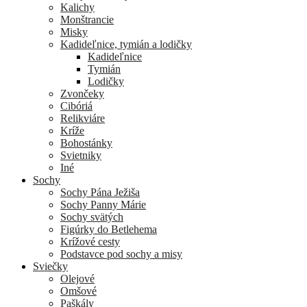
Kalichy
Monštrancie
Misky
Kadideľnice, tymián a lodičky
Kadideľnice
Tymián
Lodičky
Zvončeky
Cibóriá
Relikviáre
Kríže
Bohostánky
Svietniky
Iné
Sochy
Sochy Pána Ježiša
Sochy Panny Márie
Sochy svätých
Figúrky do Betlehema
Krížové cesty
Podstavce pod sochy a misy
Sviečky
Olejové
Omšové
Paškály