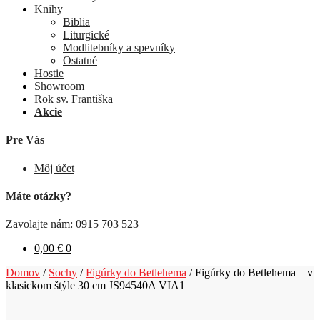
Knihy
Biblia
Liturgické
Modlitebníky a spevníky
Ostatné
Hostie
Showroom
Rok sv. Františka
Akcie
Pre Vás
Môj účet
Máte otázky?
Zavolajte nám: 0915 703 523
0,00
€
0
Domov
/
Sochy
/
Figúrky do Betlehema
/
Figúrky do Betlehema – v
klasickom štýle 30 cm JS94540A VIA1