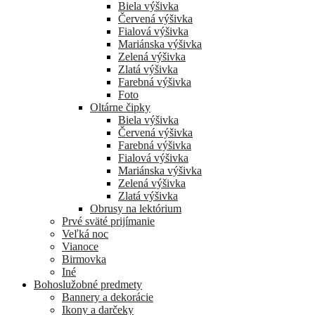
Biela výšivka
Červená výšivka
Fialová výšivka
Mariánska výšivka
Zelená výšivka
Zlatá výšivka
Farebná výšivka
Foto
Oltárne čipky
Biela výšivka
Červená výšivka
Farebná výšivka
Fialová výšivka
Mariánska výšivka
Zelená výšivka
Zlatá výšivka
Obrusy na lektórium
Prvé sväté prijímanie
Veľká noc
Vianoce
Birmovka
Iné
Bohoslužobné predmety
Bannery a dekorácie
Ikony a darčeky