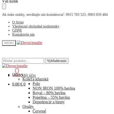
Skip
Skip
Váš košík
to
to
navigation
content
Ak máte otázky, neváhajte nás kontaktovať: 0915 703 523, 0903 059 404
O firme
Všeobecné obchodné podmienky
GDPR
Kontaktujte nás
MENU
Hľadať:
Hľadať:
Vyhľadávanie
Vyhľadávanie
Odevy
Môj účet
Košeľa kňazská
Polo
0,00
€
0
NON IRON 100% bavlna
Royal – 80% bavlna
Popelina – 55% bavlna
Depedencie a birety
Ornáty
Červené