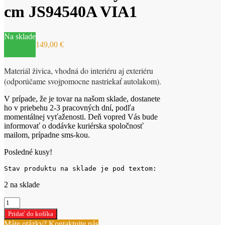
cm JS94540A VIA1
Na sklade
149,00
€
Materiál živica, vhodná do interiéru aj exteriéru
(odporúčame svojpomocne nastriekať autolakom).
V prípade, že je tovar na našom sklade, dostanete
ho v priebehu 2-3 pracovných dní, podľa
momentálnej vyťaženosti. Deň vopred Vás bude
informovať o dodávke kuriérska spoločnosť
mailom, prípadne sms-kou.
Posledné kusy!
Stav produktu na sklade je pod textom:
2 na sklade
množstvo
Figúrky
Pridať do košíka
do
Máte otázky? Kontaktujte nás