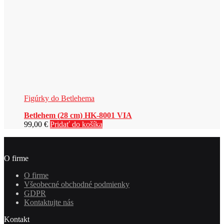
Figúrky do Betlehema
Betlehem (28 cm) HK-8001 VIA
99,00
€
Pridať do košíka
O firme
O firme
Všeobecné obchodné podmienky
GDPR
Kontaktujte nás
Kontakt