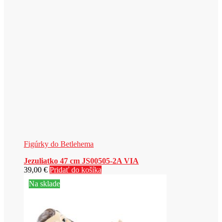
Figúrky do Betlehema
Jezuliatko 47 cm JS00505-2A VIA
39,00
€
Pridať do košíka
Na sklade