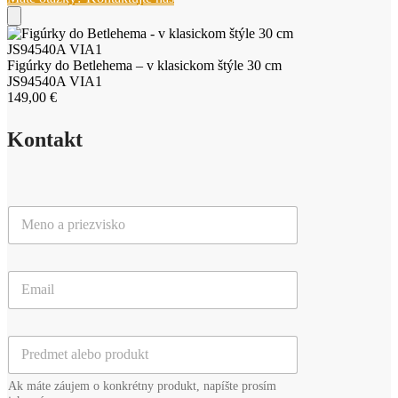
Betlehema
-
v
klasickom
Figúrky do Betlehema – v klasickom štýle 30 cm
štýle
JS94540A VIA1
30
149,00
€
cm
JS94540A
VIA1
Kontakt
M
e
n
o
E
a
m
p
a
r
i
i
P
l
e
r
*
z
e
v
Ak máte záujem o konkrétny produkt, napíšte prosím
d