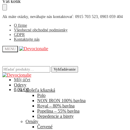
Skip
Skip
Váš košík
to
to
navigation
content
Ak máte otázky, neváhajte nás kontaktovať: 0915 703 523, 0903 059 404
O firme
Všeobecné obchodné podmienky
GDPR
Kontaktujte nás
MENU
Hľadať:
Hľadať:
Vyhľadávanie
Vyhľadávanie
Môj účet
Odevy
0,00
€
0
Košeľa kňazská
Polo
NON IRON 100% bavlna
Royal – 80% bavlna
Popelina – 55% bavlna
Depedencie a birety
Ornáty
Červené