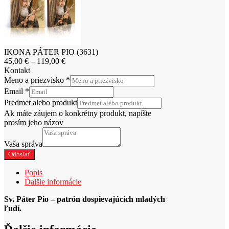
IKONA PÁTER PIO (3631)
Price
45,00
€
–
119,00
€
range:
Kontakt
45,00 €
Meno a priezvisko
*
through
Email
*
119,00 €
Predmet alebo produkt
Ak máte záujem o konkrétny produkt, napíšte
prosím jeho názov
Vaša správa
Odoslať
Popis
Ďalšie informácie
Sv. Páter Pio – patrón dospievajúcich mladých
ľudí.