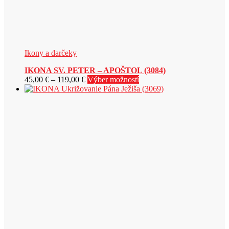
Ikony a darčeky
IKONA SV. PETER – APOŠTOL (3084)
Price
Tento
45,00
€
–
119,00
€
Výber možností
range:
produkt
45,00 €
má
through
viacero
119,00 €
variantov.
Možnosti
si
môžete
vybrať
na
stránke
produktu.