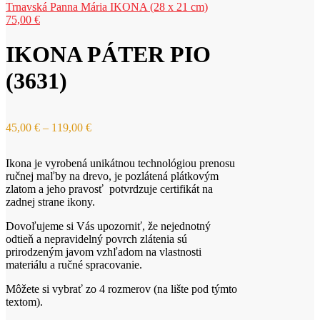
Trnavská Panna Mária IKONA (28 x 21 cm)
75,00
€
IKONA PÁTER PIO
(3631)
Price
45,00
€
–
119,00
€
range:
45,00 €
Ikona je vyrobená unikátnou technológiou prenosu
through
ručnej maľby na drevo, je pozlátená plátkovým
119,00 €
zlatom a jeho pravosť potvrdzuje certifikát na
zadnej strane ikony.
Dovoľujeme si Vás upozorniť, že nejednotný
odtieň a nepravidelný povrch zlátenia sú
prirodzeným javom vzhľadom na vlastnosti
materiálu a ručné spracovanie.
Môžete si vybrať zo 4 rozmerov (na lište pod týmto
textom).