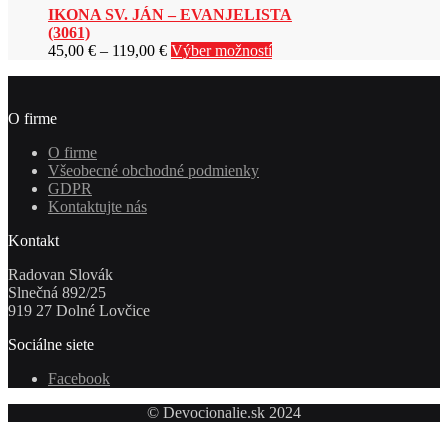
IKONA SV. JÁN – EVANJELISTA
(3061)
Price
Tento
45,00
€
–
119,00
€
Výber možností
range:
produkt
45,00 €
má
through
viacero
O firme
119,00 €
variantov.
Možnosti
O firme
si
Všeobecné obchodné podmienky
môžete
GDPR
vybrať
Kontaktujte nás
na
stránke
Kontakt
produktu.
Radovan Slovák
Slnečná 892/25
919 27 Dolné Lovčice
Sociálne siete
Facebook
© Devocionalie.sk 2024