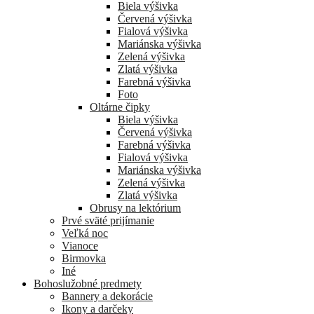
Biela výšivka
Červená výšivka
Fialová výšivka
Mariánska výšivka
Zelená výšivka
Zlatá výšivka
Farebná výšivka
Foto
Oltárne čipky
Biela výšivka
Červená výšivka
Farebná výšivka
Fialová výšivka
Mariánska výšivka
Zelená výšivka
Zlatá výšivka
Obrusy na lektórium
Prvé sväté prijímanie
Veľká noc
Vianoce
Birmovka
Iné
Bohoslužobné predmety
Bannery a dekorácie
Ikony a darčeky