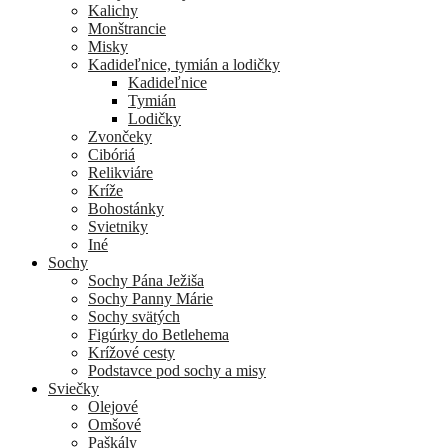
Kalichy
Monštrancie
Misky
Kadideľnice, tymián a lodičky
Kadideľnice
Tymián
Lodičky
Zvončeky
Cibóriá
Relikviáre
Kríže
Bohostánky
Svietniky
Iné
Sochy
Sochy Pána Ježiša
Sochy Panny Márie
Sochy svätých
Figúrky do Betlehema
Krížové cesty
Podstavce pod sochy a misy
Sviečky
Olejové
Omšové
Paškály