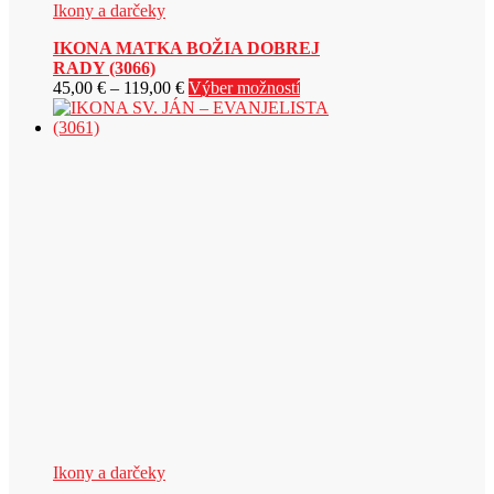
Ikony a darčeky
IKONA MATKA BOŽIA DOBREJ
RADY (3066)
Price
Tento
45,00
€
–
119,00
€
Výber možností
range:
produkt
45,00 €
má
through
viacero
119,00 €
variantov.
Možnosti
si
môžete
vybrať
na
stránke
produktu.
Ikony a darčeky