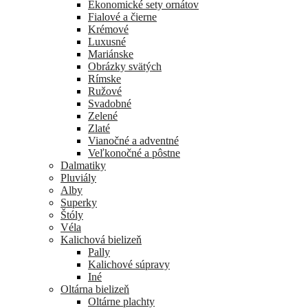
Ekonomické sety ornátov
Fialové a čierne
Krémové
Luxusné
Mariánske
Obrázky svätých
Rímske
Ružové
Svadobné
Zelené
Zlaté
Vianočné a adventné
Veľkonočné a pôstne
Dalmatiky
Pluviály
Alby
Superky
Štóly
Véla
Kalichová bielizeň
Pally
Kalichové súpravy
Iné
Oltárna bielizeň
Oltárne plachty