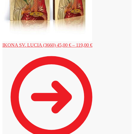
Price
IKONA SV. LUCIA (3660)
45,00
€
–
119,00
€
range:
45,00 €
through
119,00 €