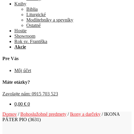
Knihy
Biblia
Liturgické
Modlitebníky a spevníky
Ostatné
Hostie
Showroom
Rok sv. Františka
Akcie
Pre Vás
Môj účet
Máte otázky?
Zavolajte nám: 0915 703 523
0,00
€
0
Domov
/
Bohoslužobné predmety
/
Ikony a darčeky
/
IKONA
PÁTER PIO (3631)