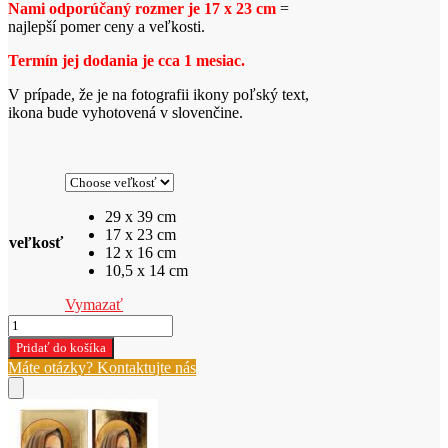
Nami odporúčaný rozmer je 17 x 23 cm
=
najlepší pomer ceny a veľkosti.
T
ermín jej dodania je cca 1 mesiac.
V prípade, že je na fotografii ikony poľský text,
ikona bude vyhotovená v slovenčine.
29 x 39 cm
17 x 23 cm
veľkosť
12 x 16 cm
10,5 x 14 cm
Vymazať
množstvo
IKONA
Pridať do košíka
PÁTER
Máte otázky? Kontaktujte nás
PIO
(3631)