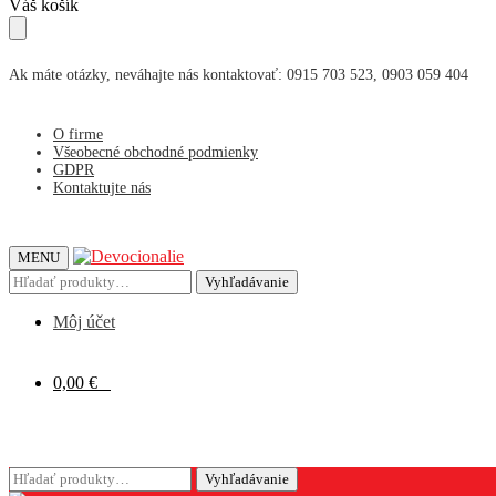
Skip
Skip
Váš košík
to
to
navigation
content
Ak máte otázky, neváhajte nás kontaktovať: 0915 703 523, 0903 059 404
O firme
Všeobecné obchodné podmienky
GDPR
Kontaktujte nás
MENU
Hľadať:
Vyhľadávanie
Môj účet
0,00
€
0
Hľadať:
Vyhľadávanie