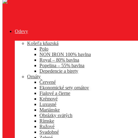
Odevy
Košeľa kňazská
Polo
NON IRON 100% bavlna
Royal – 80% bavlna
Popelina – 55% bavlna
Depedencie a birety
Ornáty
Červené
Ekonomické sety ornátov
Fialové a čierne
Krémové
Luxusné
Mariánske
Obrázky svätých
Rímske
Ružové
Svadobné
Zelené