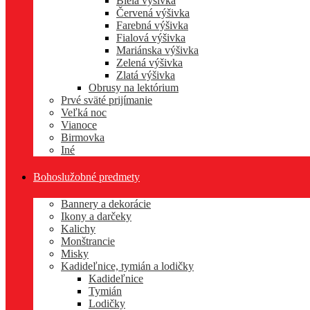
Biela výšivka
Červená výšivka
Farebná výšivka
Fialová výšivka
Mariánska výšivka
Zelená výšivka
Zlatá výšivka
Obrusy na lektórium
Prvé sväté prijímanie
Veľká noc
Vianoce
Birmovka
Iné
Bohoslužobné predmety
Bannery a dekorácie
Ikony a darčeky
Kalichy
Monštrancie
Misky
Kadideľnice, tymián a lodičky
Kadideľnice
Tymián
Lodičky