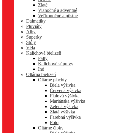
Zlaté
Vianočné a adventné
Veľkonočné a pôstne
Dalmatiky
Pluviály
Alby
Superky
Štóly
Véla
Kalichová bielizeň
Pally
Kalichové súpravy
Iné
Oltárna bielizeň
Oltárne plachty
Biela výšivka
Červená výšivka
Fialová výšivka
Mariánska výšivka
Zelená výšivka
Zlatá výšivka
Farebná výšivka
Foto
Oltárne čipky