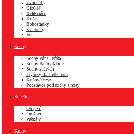
Zvončeky
Cibóriá
Relikviáre
Kríže
Bohostánky
Svietniky
Iné
Sochy
Sochy Pána Ježiša
Sochy Panny Márie
Sochy svätých
Figúrky do Betlehema
Krížové cesty
Podstavce pod sochy a misy
Sviečky
Olejové
Omšové
Paškály
Knihy