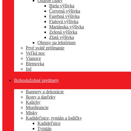
Oltárne čipky
Biela výšivka
Červená výšivka
Farebná výšivka
Fialová výšivka
Mariánska výšivka
Zelená výšivka
Zlatá výšivka
Obrusy na lektórium
Prvé sväté prijímanie
Veľká noc
Vianoce
Birmovka
Iné
Bohoslužobné predmety
Bannery a dekorácie
Ikony a darčeky
Kalichy
Monštrancie
Misky
Kadideľnice, tymián a lodičky
Kadideľnice
Tymián