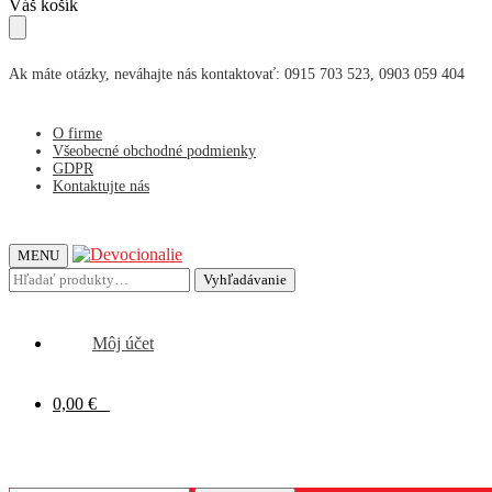
Skip
Skip
Váš košík
to
to
navigation
content
Ak máte otázky, neváhajte nás kontaktovať: 0915 703 523, 0903 059 404
O firme
Všeobecné obchodné podmienky
GDPR
Kontaktujte nás
MENU
Hľadať:
Vyhľadávanie
Môj účet
0,00
€
0