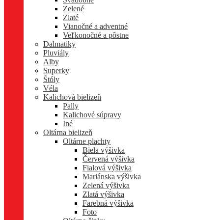
Zelené
Zlaté
Vianočné a adventné
Veľkonočné a pôstne
Dalmatiky
Pluviály
Alby
Superky
Štóly
Véla
Kalichová bielizeň
Pally
Kalichové súpravy
Iné
Oltárna bielizeň
Oltárne plachty
Biela výšivka
Červená výšivka
Fialová výšivka
Mariánska výšivka
Zelená výšivka
Zlatá výšivka
Farebná výšivka
Foto