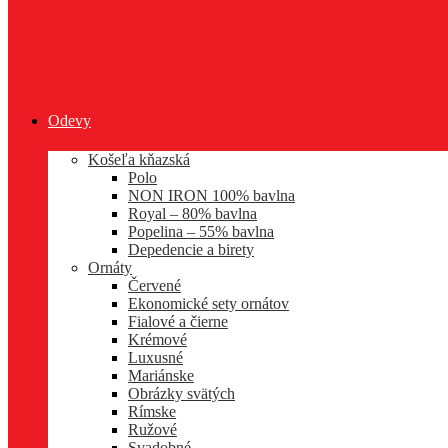
Odevy
Košeľa kňazská
Polo
NON IRON 100% bavlna
Royal – 80% bavlna
Popelina – 55% bavlna
Depedencie a birety
Ornáty
Červené
Ekonomické sety ornátov
Fialové a čierne
Krémové
Luxusné
Mariánske
Obrázky svätých
Rímske
Ružové
Svadobné