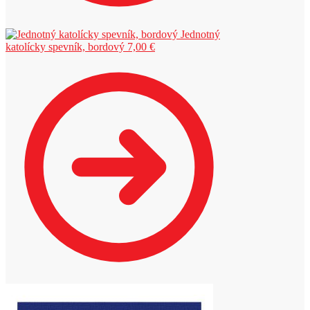
Jednotný
katolícky spevník, bordový
7,00
€