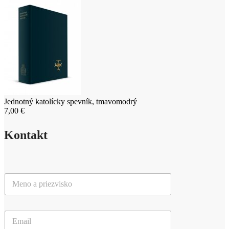
Jednotný katolícky spevník, tmavomodrý
7,00
€
Kontakt
M
e
n
o
E
a
m
p