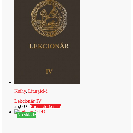
Knihy
,
Liturgické
Lekcionár IV
25,00
€
Pridať do košíka
Na sklade