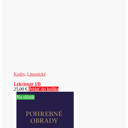
Knihy
,
Liturgické
Lekcionár I/B
25,00
€
Pridať do košíka
Na sklade