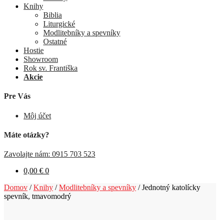
Knihy
Biblia
Liturgické
Modlitebníky a spevníky
Ostatné
Hostie
Showroom
Rok sv. Františka
Akcie
Pre Vás
Môj účet
Máte otázky?
Zavolajte nám: 0915 703 523
0,00
€
0
Domov
/
Knihy
/
Modlitebníky a spevníky
/
Jednotný katolícky
spevník, tmavomodrý