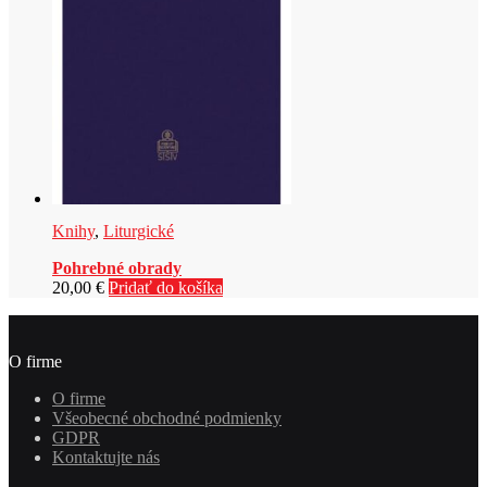
Knihy
,
Liturgické
Pohrebné obrady
20,00
€
Pridať do košíka
O firme
O firme
Všeobecné obchodné podmienky
GDPR
Kontaktujte nás