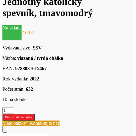
Jednotný katolícky
spevník, tmavomodrý
Na sklade
7,00
€
Vydavateľstvo:
SSV
Väzba:
viazaná / tvrdá obálka
EAN:
9788081615467
Rok vydania:
2022
Počet strán:
632
10 na sklade
množstvo
Jednotný
Pridať do košíka
katolícky
Máte otázky? Kontaktujte nás
spevník,
tmavomodrý