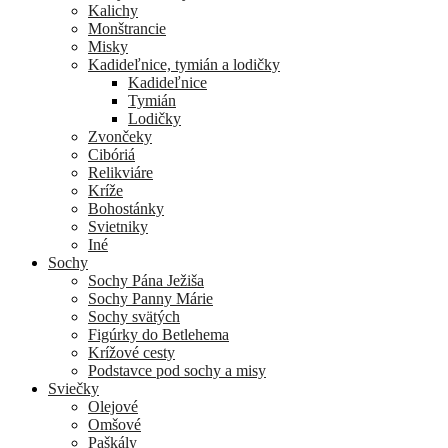
Kalichy
Monštrancie
Misky
Kadideľnice, tymián a lodičky
Kadideľnice
Tymián
Lodičky
Zvončeky
Cibóriá
Relikviáre
Kríže
Bohostánky
Svietniky
Iné
Sochy
Sochy Pána Ježiša
Sochy Panny Márie
Sochy svätých
Figúrky do Betlehema
Krížové cesty
Podstavce pod sochy a misy
Sviečky
Olejové
Omšové
Paškály