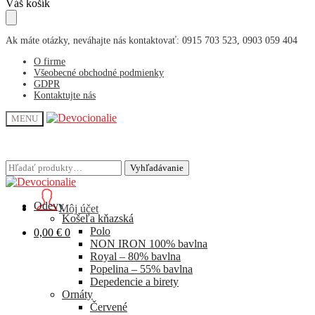
Skip
Skip
Váš košík
to
to
navigation
content
Ak máte otázky, neváhajte nás kontaktovať: 0915 703 523, 0903 059 404
O firme
Všeobecné obchodné podmienky
GDPR
Kontaktujte nás
MENU
Hľadať:
Hľadať:
Vyhľadávanie
Vyhľadávanie
Odevy
Môj účet
Košeľa kňazská
Polo
0,00
€
0
NON IRON 100% bavlna
Royal – 80% bavlna
Popelina – 55% bavlna
Depedencie a birety
Ornáty
Červené