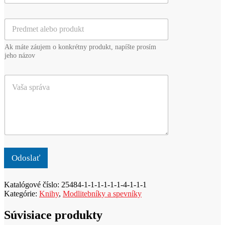
a
r
i
i
P
l
e
r
*
z
e
v
Ak máte záujem o konkrétny produkt, napíšte prosím
d
i
jeho názov
m
s
e
k
V
t
o
a
a
*
š
l
a
e
s
b
p
o
r
p
á
r
v
o
Odoslať
a
d
u
Katalógové číslo:
25484-1-1-1-1-1-1-4-1-1-1
k
Kategórie:
Knihy
,
Modlitebníky a spevníky
t
Súvisiace produkty