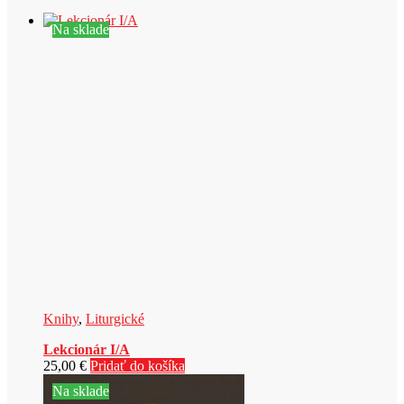
Na sklade
Knihy
,
Liturgické
Lekcionár I/A
25,00
€
Pridať do košíka
Na sklade