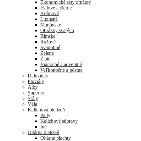
Ekonomické sety ornátov
Fialové a čierne
Krémové
Luxusné
Mariánske
Obrázky svätých
Rímske
Ružové
Svadobné
Zelené
Zlaté
Vianočné a adventné
Veľkonočné a pôstne
Dalmatiky
Pluviály
Alby
Superky
Štóly
Véla
Kalichová bielizeň
Pally
Kalichové súpravy
Iné
Oltárna bielizeň
Oltárne plachty