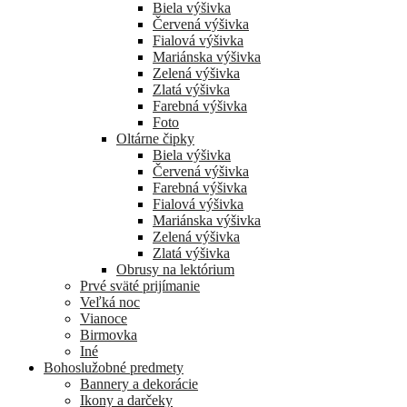
Biela výšivka
Červená výšivka
Fialová výšivka
Mariánska výšivka
Zelená výšivka
Zlatá výšivka
Farebná výšivka
Foto
Oltárne čipky
Biela výšivka
Červená výšivka
Farebná výšivka
Fialová výšivka
Mariánska výšivka
Zelená výšivka
Zlatá výšivka
Obrusy na lektórium
Prvé sväté prijímanie
Veľká noc
Vianoce
Birmovka
Iné
Bohoslužobné predmety
Bannery a dekorácie
Ikony a darčeky