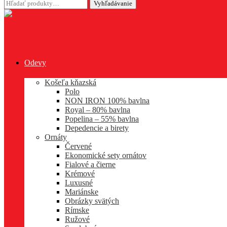
Hľadať:
Vyhľadávanie
Odevy
Košeľa kňazská
Polo
NON IRON 100% bavlna
Royal – 80% bavlna
Popelina – 55% bavlna
Depedencie a birety
Ornáty
Červené
Ekonomické sety ornátov
Fialové a čierne
Krémové
Luxusné
Mariánske
Obrázky svätých
Rímske
Ružové