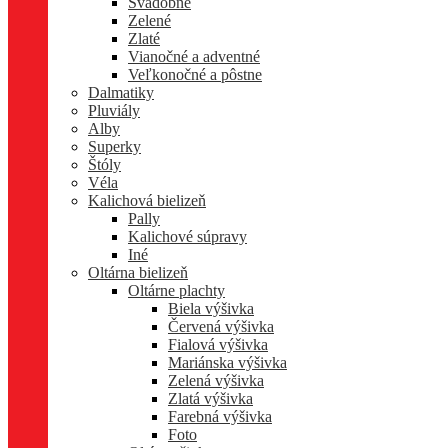
Svadobné
Zelené
Zlaté
Vianočné a adventné
Veľkonočné a pôstne
Dalmatiky
Pluviály
Alby
Superky
Štóly
Véla
Kalichová bielizeň
Pally
Kalichové súpravy
Iné
Oltárna bielizeň
Oltárne plachty
Biela výšivka
Červená výšivka
Fialová výšivka
Mariánska výšivka
Zelená výšivka
Zlatá výšivka
Farebná výšivka
Foto