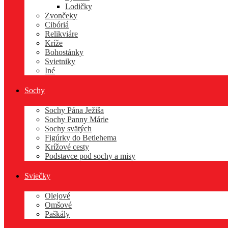
Lodičky
Zvončeky
Cibóriá
Relikviáre
Kríže
Bohostánky
Svietniky
Iné
Sochy
Sochy Pána Ježiša
Sochy Panny Márie
Sochy svätých
Figúrky do Betlehema
Krížové cesty
Podstavce pod sochy a misy
Sviečky
Olejové
Omšové
Paškály