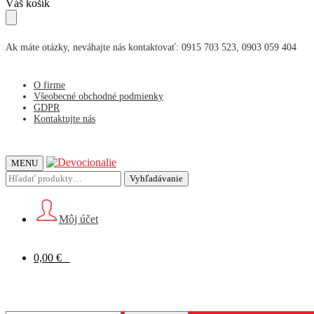
Skip
Skip
Váš košík
to
to
navigation
content
Ak máte otázky, neváhajte nás kontaktovať: 0915 703 523, 0903 059 404
O firme
Všeobecné obchodné podmienky
GDPR
Kontaktujte nás
MENU
Hľadať:
Vyhľadávanie
Môj účet
0,00
€
0