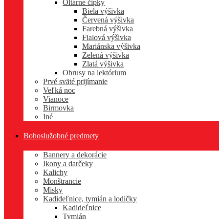
Oltárne čipky
Biela výšivka
Červená výšivka
Farebná výšivka
Fialová výšivka
Mariánska výšivka
Zelená výšivka
Zlatá výšivka
Obrusy na lektórium
Prvé sväté prijímanie
Veľká noc
Vianoce
Birmovka
Iné
Bohoslužobné predmety
Bannery a dekorácie
Ikony a darčeky
Kalichy
Monštrancie
Misky
Kadideľnice, tymián a lodičky
Kadideľnice
Tymián