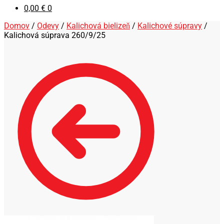
0,00
€
0
Domov
/
Odevy
/
Kalichová bielizeň
/
Kalichové súpravy
/
Kalichová súprava 260/9/25