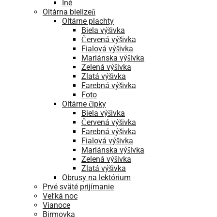
Iné
Oltárna bielizeň
Oltárne plachty
Biela výšivka
Červená výšivka
Fialová výšivka
Mariánska výšivka
Zelená výšivka
Zlatá výšivka
Farebná výšivka
Foto
Oltárne čipky
Biela výšivka
Červená výšivka
Farebná výšivka
Fialová výšivka
Mariánska výšivka
Zelená výšivka
Zlatá výšivka
Obrusy na lektórium
Prvé sväté prijímanie
Veľká noc
Vianoce
Birmovka