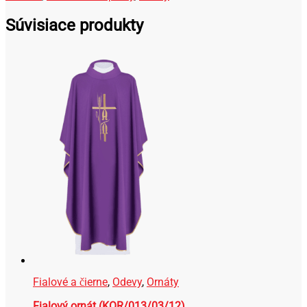
Súvisiace produkty
Fialové a čierne
,
Odevy
,
Ornáty
Fialový ornát (KOR/013/03/12)