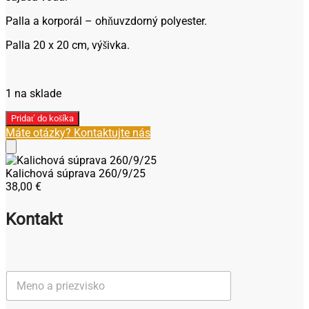
Palla a korporál – ohňuvzdorný polyester.
Palla 20 x 20 cm, výšivka.
1 na sklade
množstvo
Pridať do košíka
Kalichová
Máte otázky? Kontaktujte nás
súprava
260/9/25
Kalichová súprava 260/9/25
38,00
€
Kontakt
M
e
n