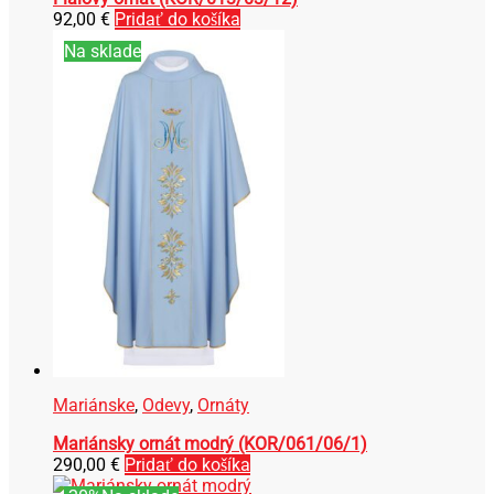
92,00
€
Pridať do košíka
Na sklade
Mariánske
,
Odevy
,
Ornáty
Mariánsky ornát modrý (KOR/061/06/1)
290,00
€
Pridať do košíka