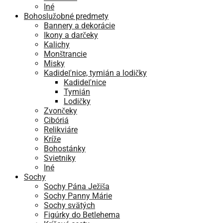
Iné
Bohoslužobné predmety
Bannery a dekorácie
Ikony a darčeky
Kalichy
Monštrancie
Misky
Kadideľnice, tymián a lodičky
Kadideľnice
Tymián
Lodičky
Zvončeky
Cibóriá
Relikviáre
Kríže
Bohostánky
Svietniky
Iné
Sochy
Sochy Pána Ježiša
Sochy Panny Márie
Sochy svätých
Figúrky do Betlehema