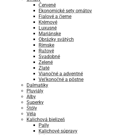
Červené
Ekonomické sety ornátov
Fialové a čierne
Krémové
Luxusné
Mariánske
Obrázky svätých
Rímske
Ružové
Svadobné
Zelené
Zlaté
Vianočné a adventné
Veľkonočné a pôstne
Dalmatiky
Pluviály
Alby
Superky
Štóly
Véla
Kalichová bielizeň
Pally
Kalichové súpravy