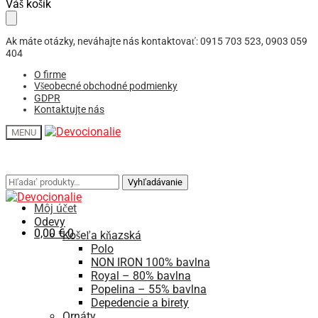
Skip
Skip
Váš košík
to
to
navigation
content
Ak máte otázky, neváhajte nás kontaktovať: 0915 703 523, 0903 059
404
O firme
Všeobecné obchodné podmienky
GDPR
Kontaktujte nás
MENU
Hľadať:
Hľadať:
Vyhľadávanie
Vyhľadávanie
Môj účet
Odevy
0,00
€
0
Košeľa kňazská
Polo
NON IRON 100% bavlna
Royal – 80% bavlna
Popelina – 55% bavlna
Depedencie a birety
Ornáty