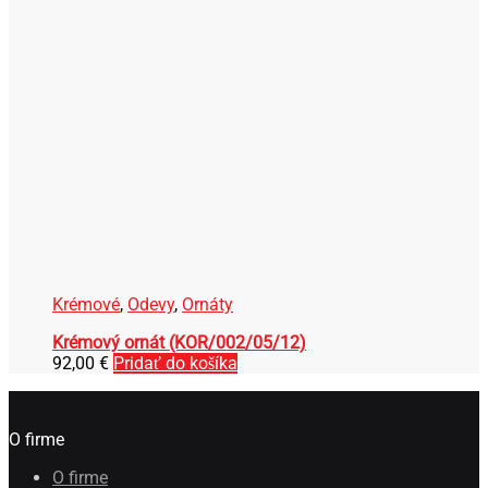
Krémové
,
Odevy
,
Ornáty
Krémový ornát (KOR/002/05/12)
92,00
€
Pridať do košíka
O firme
O firme