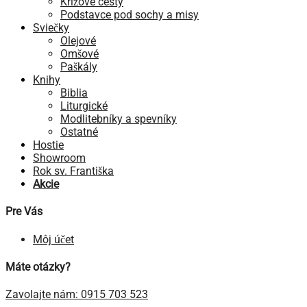
Krížové cesty
Podstavce pod sochy a misy
Sviečky
Olejové
Omšové
Paškály
Knihy
Biblia
Liturgické
Modlitebníky a spevníky
Ostatné
Hostie
Showroom
Rok sv. Františka
Akcie
Pre Vás
Môj účet
Máte otázky?
Zavolajte nám: 0915 703 523