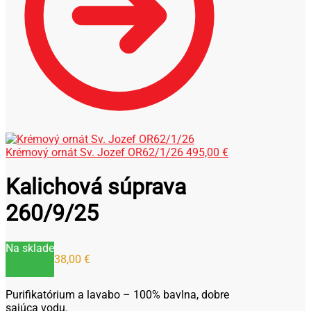
Krémový ornát Sv. Jozef OR62/1/26
495,00
€
Kalichová súprava
260/9/25
Na sklade
38,00
€
Purifikatórium a lavabo – 100% bavlna, dobre
sajúca vodu.