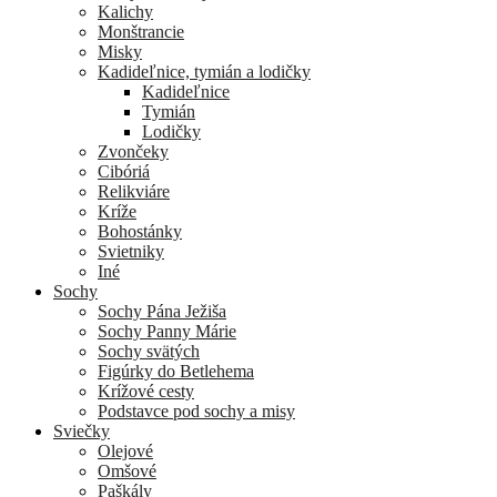
Kalichy
Monštrancie
Misky
Kadideľnice, tymián a lodičky
Kadideľnice
Tymián
Lodičky
Zvončeky
Cibóriá
Relikviáre
Kríže
Bohostánky
Svietniky
Iné
Sochy
Sochy Pána Ježiša
Sochy Panny Márie
Sochy svätých
Figúrky do Betlehema
Krížové cesty
Podstavce pod sochy a misy
Sviečky
Olejové
Omšové
Paškály