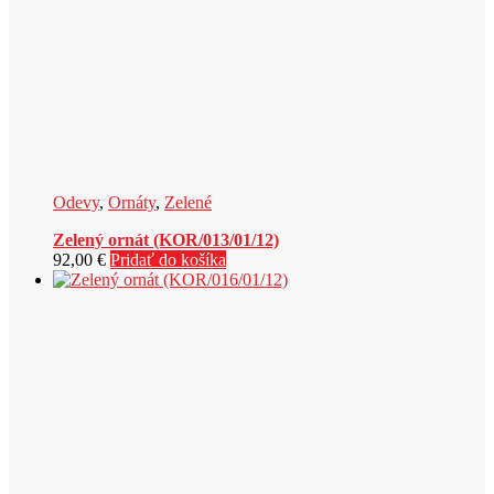
Odevy
,
Ornáty
,
Zelené
Zelený ornát (KOR/013/01/12)
92,00
€
Pridať do košíka