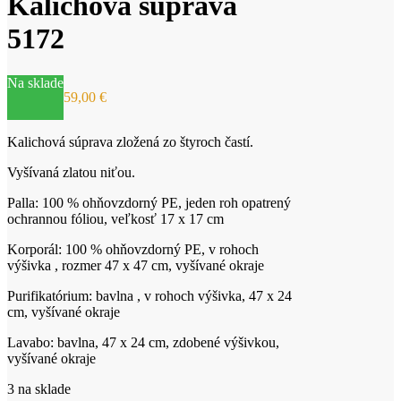
Kalichová súprava
5172
Na sklade
59,00
€
Kalichová súprava zložená zo štyroch častí.
Vyšívaná zlatou niťou.
Palla: 100 % ohňovzdorný PE, jeden roh opatrený
ochrannou fóliou, veľkosť 17 x 17 cm
Korporál: 100 % ohňovzdorný PE, v rohoch
výšivka , rozmer 47 x 47 cm, vyšívané okraje
Purifikatórium: bavlna , v rohoch výšivka, 47 x 24
cm, vyšívané okraje
Lavabo: bavlna, 47 x 24 cm, zdobené výšivkou,
vyšívané okraje
3 na sklade