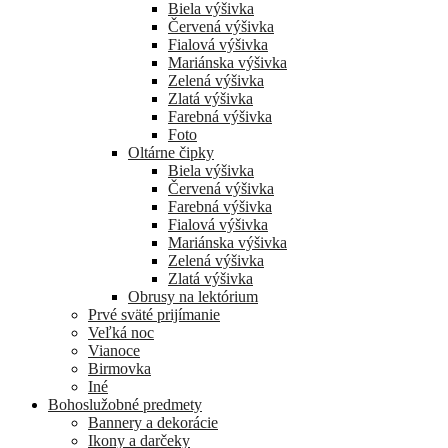
Biela výšivka
Červená výšivka
Fialová výšivka
Mariánska výšivka
Zelená výšivka
Zlatá výšivka
Farebná výšivka
Foto
Oltárne čipky
Biela výšivka
Červená výšivka
Farebná výšivka
Fialová výšivka
Mariánska výšivka
Zelená výšivka
Zlatá výšivka
Obrusy na lektórium
Prvé sväté prijímanie
Veľká noc
Vianoce
Birmovka
Iné
Bohoslužobné predmety
Bannery a dekorácie
Ikony a darčeky