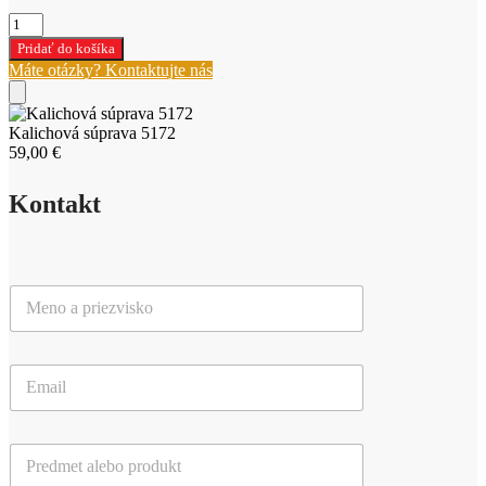
množstvo
Kalichová
Pridať do košíka
súprava
Máte otázky? Kontaktujte nás
5172
Kalichová súprava 5172
59,00
€
Kontakt
M
e
n
o
E
a
m
p
a
r
i
i
P
l
e
r
*
z