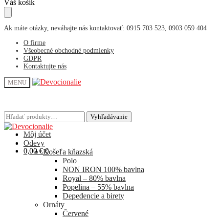
Skip
Skip
Váš košík
to
to
navigation
content
Ak máte otázky, neváhajte nás kontaktovať: 0915 703 523, 0903 059 404
O firme
Všeobecné obchodné podmienky
GDPR
Kontaktujte nás
MENU
Hľadať:
Hľadať:
Vyhľadávanie
Vyhľadávanie
Môj účet
Odevy
0,00
€
0
Košeľa kňazská
Polo
NON IRON 100% bavlna
Royal – 80% bavlna
Popelina – 55% bavlna
Depedencie a birety
Ornáty
Červené