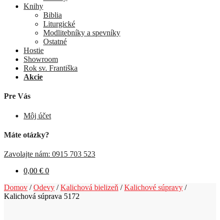
Knihy
Biblia
Liturgické
Modlitebníky a spevníky
Ostatné
Hostie
Showroom
Rok sv. Františka
Akcie
Pre Vás
Môj účet
Máte otázky?
Zavolajte nám: 0915 703 523
0,00
€
0
Domov
/
Odevy
/
Kalichová bielizeň
/
Kalichové súpravy
/
Kalichová súprava 5172