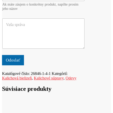
e
v
Ak máte záujem o konkrétny produkt, napíšte prosím
d
i
jeho názov
m
s
e
k
V
t
o
a
a
*
š
l
a
e
s
b
p
o
r
p
á
r
v
o
Odoslať
a
d
u
Katalógové číslo:
26846-1-4-1
Kategórií:
k
Kalichová bielizeň
,
Kalichové súpravy
,
Odevy
t
Súvisiace produkty