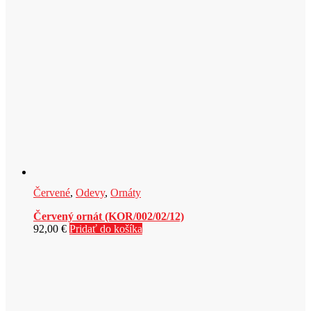
Červené
,
Odevy
,
Ornáty
Červený ornát (KOR/002/02/12)
92,00
€
Pridať do košíka