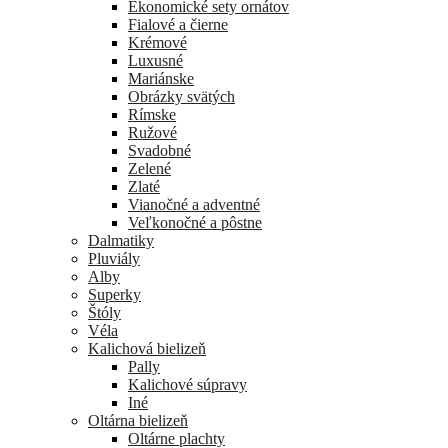
Ekonomické sety ornátov
Fialové a čierne
Krémové
Luxusné
Mariánske
Obrázky svätých
Rímske
Ružové
Svadobné
Zelené
Zlaté
Vianočné a adventné
Veľkonočné a pôstne
Dalmatiky
Pluviály
Alby
Superky
Štóly
Véla
Kalichová bielizeň
Pally
Kalichové súpravy
Iné
Oltárna bielizeň
Oltárne plachty