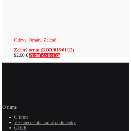
Odevy
,
Ornáty
,
Zelené
Zelený ornát (KOR/016/01/12)
92,00
€
Pridať do košíka
O firme
O firme
Všeobecné obchodné podmienky
GDPR