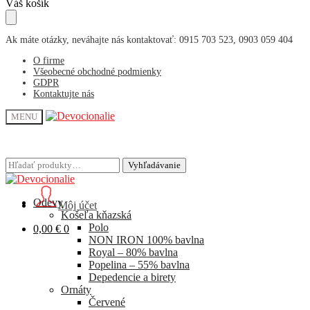
Skip
Skip
Váš košík
to
to
navigation
content
Ak máte otázky, neváhajte nás kontaktovať: 0915 703 523, 0903 059 404
O firme
Všeobecné obchodné podmienky
GDPR
Kontaktujte nás
MENU
Hľadať:
Hľadať:
Vyhľadávanie
Vyhľadávanie
Odevy
Môj účet
Košeľa kňazská
Polo
0,00
€
0
NON IRON 100% bavlna
Royal – 80% bavlna
Popelina – 55% bavlna
Depedencie a birety
Ornáty
Červené