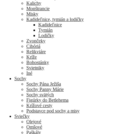
Kalichy
Monštrancie
Misky
Kadideľnice, tymián a lodičky
Kadideľnice
Tymián
Lodičky
Zvončeky
Cibóriá
Relikviáre
Kríže
Bohostánky
Svietniky
Iné
Sochy
Sochy Pána Ježiša
Sochy Panny Márie
Sochy svätých
Figúrky do Betlehema
Krížové cesty
Podstavce pod sochy a misy
Sviečky
Olejové
Omšové
Paškály