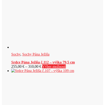
Sochy
,
Sochy Pána Ježiša
Srdce Pána Ježiša č.112 – výška 79,5 cm
Price
Tento
255,00
€
–
310,00
€
Výber možností
range:
produkt
255,00 €
má
through
viacero
310,00 €
variantov.
Možnosti
si
môžete
vybrať
na