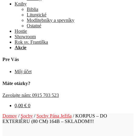
Knihy
Biblia
Liturgické
Modlitebníky a spevníky
Ostatné
Hostie
Showroom
Rok sv. Františka
Akcie
Pre Vás
Môj účet
Máte otázky?
Zavolajte nám: 0915 703 523
0,00
€
0
Domov
/
Sochy
/
Sochy Pána Ježiša
/
KORPUS – DO
EXTERIÉRU (80 CM) 164B – SKLADOM!!!