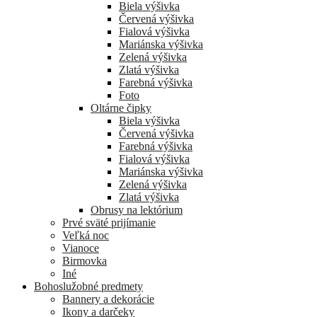
Biela výšivka
Červená výšivka
Fialová výšivka
Mariánska výšivka
Zelená výšivka
Zlatá výšivka
Farebná výšivka
Foto
Oltárne čipky
Biela výšivka
Červená výšivka
Farebná výšivka
Fialová výšivka
Mariánska výšivka
Zelená výšivka
Zlatá výšivka
Obrusy na lektórium
Prvé sväté prijímanie
Veľká noc
Vianoce
Birmovka
Iné
Bohoslužobné predmety
Bannery a dekorácie
Ikony a darčeky