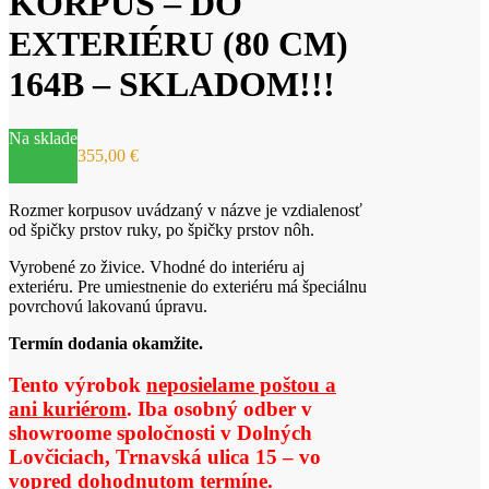
KORPUS – DO
EXTERIÉRU (80 CM)
164B – SKLADOM!!!
Na sklade
355,00
€
Rozmer korpusov uvádzaný v názve je vzdialenosť
od špičky prstov ruky, po špičky prstov nôh.
Vyrobené zo živice. Vhodné do interiéru aj
exteriéru. Pre umiestnenie do exteriéru má špeciálnu
povrchovú lakovanú úpravu.
Termín dodania okamžite.
Tento výrobok
neposielame poštou a
ani kuriérom
. Iba osobný odber v
showroome spoločnosti v Dolných
Lovčiciach, Trnavská ulica 15 – vo
vopred dohodnutom termíne.