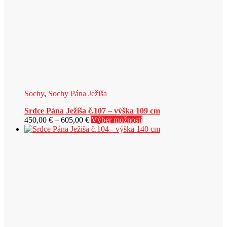
stránke
produktu.
Sochy
,
Sochy Pána Ježiša
Srdce Pána Ježiša č.107 – výška 109 cm
Price
Tento
450,00
€
–
605,00
€
Výber možností
range:
produkt
450,00 €
má
through
viacero
605,00 €
variantov.
Možnosti
si
môžete
vybrať
na
stránke
produktu.