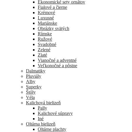
Ekonomické sety ornátov
Fialové a čierne
Krémové
Luxusné
Mariánske
Obrázky svätých
Rímske
Ružové
Svadobné
Zelené
Zlaté
Vianočné a adventné
Veľkonočné a pôstne
Dalmatiky
Pluviály
Alby
Superky
Štóly
Véla
Kalichová bielizeň
Pally
Kalichové súpravy
Iné
Oltárna bielizeň
Oltárne plachty