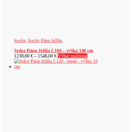
Sochy
,
Sochy Pána Ježiša
Srdce Pána Ježiša č.104 – výška 140 cm
Price
Tento
1238,00
€
–
1548,00
€
Výber možností
range:
produkt
1238,00 €
má
through
viacero
1548,00 €
variantov.
Možnosti
si
môžete
vybrať
na
stránke
produktu.