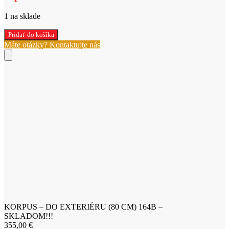
1 na sklade
množstvo
Pridať do košíka
KORPUS
Máte otázky? Kontaktujte nás
–
DO
EXTERIÉRU
(80
CM)
164B
–
SKLADOM!!!
KORPUS – DO EXTERIÉRU (80 CM) 164B –
SKLADOM!!!
355,00
€