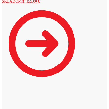
SKLADOM!!!
355,00
€