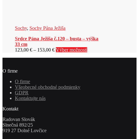
Sochy
,
Sochy Pána Ježiša
Srdce Pána Ježiša č.120 – busta – výška
33 cm
Price
Tento
123,00
€
–
153,00
€
Výber možností
range:
produkt
123,00 €
má
through
viacero
O firme
153,00 €
variantov.
Možnosti
O firme
si
Všeobecné obchodné podmienky
môžete
GDPR
vybrať
Kontaktujte nás
na
stránke
Kontakt
produktu.
Radovan Slovák
Slnečná 892/25
919 27 Dolné Lovčice