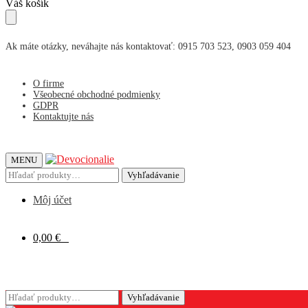
Skip
Skip
Váš košík
to
to
navigation
content
Ak máte otázky, neváhajte nás kontaktovať: 0915 703 523, 0903 059 404
O firme
Všeobecné obchodné podmienky
GDPR
Kontaktujte nás
MENU
Hľadať:
Vyhľadávanie
Môj účet
0,00
€
0
Hľadať:
Vyhľadávanie