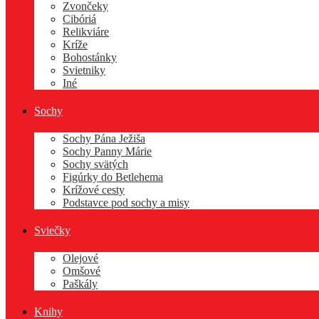
Zvončeky
Cibóriá
Relikviáre
Kríže
Bohostánky
Svietniky
Iné
Sochy
Sochy Pána Ježiša
Sochy Panny Márie
Sochy svätých
Figúrky do Betlehema
Krížové cesty
Podstavce pod sochy a misy
Sviečky
Olejové
Omšové
Paškály
Knihy