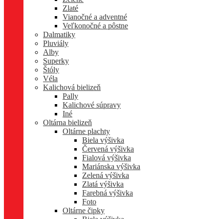
Zlaté
Vianočné a adventné
Veľkonočné a pôstne
Dalmatiky
Pluviály
Alby
Superky
Štóly
Véla
Kalichová bielizeň
Pally
Kalichové súpravy
Iné
Oltárna bielizeň
Oltárne plachty
Biela výšivka
Červená výšivka
Fialová výšivka
Mariánska výšivka
Zelená výšivka
Zlatá výšivka
Farebná výšivka
Foto
Oltárne čipky