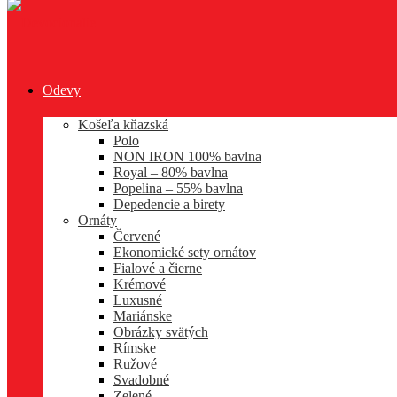
Odevy
Košeľa kňazská
Polo
NON IRON 100% bavlna
Royal – 80% bavlna
Popelina – 55% bavlna
Depedencie a birety
Ornáty
Červené
Ekonomické sety ornátov
Fialové a čierne
Krémové
Luxusné
Mariánske
Obrázky svätých
Rímske
Ružové
Svadobné
Zelené