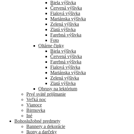
Biela výšivka
Červená výšivka
Fialová výšivka
Mariánska výšivka
Zelená výšivka
Zlatá výšivka
Farebná výšivka
Foto
Oltárne čipky
Biela výšivka
Červená výšivka
Farebná výšivka
Fialová výšivka
Mariánska výšivka
Zelená výšivka
Zlatá výšivka
Obrusy na lektórium
Prvé sväté prijímanie
Veľká noc
Vianoce
Birmovka
Iné
Bohoslužobné predmety
Bannery a dekorácie
Ikony a darčeky