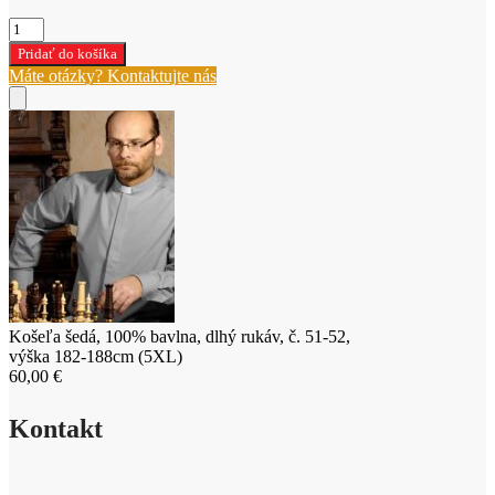
množstvo
Košeľa
Pridať do košíka
šedá,
Máte otázky? Kontaktujte nás
100%
bavlna,
dlhý
rukáv,
č.
51-
52,
výška
182-
188cm
(5XL)
Košeľa šedá, 100% bavlna, dlhý rukáv, č. 51-52,
výška 182-188cm (5XL)
60,00
€
Kontakt