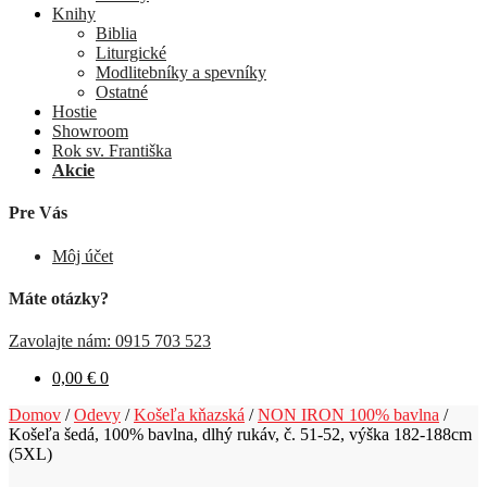
Knihy
Biblia
Liturgické
Modlitebníky a spevníky
Ostatné
Hostie
Showroom
Rok sv. Františka
Akcie
Pre Vás
Môj účet
Máte otázky?
Zavolajte nám: 0915 703 523
0,00
€
0
Domov
/
Odevy
/
Košeľa kňazská
/
NON IRON 100% bavlna
/
Košeľa šedá, 100% bavlna, dlhý rukáv, č. 51-52, výška 182-188cm
(5XL)