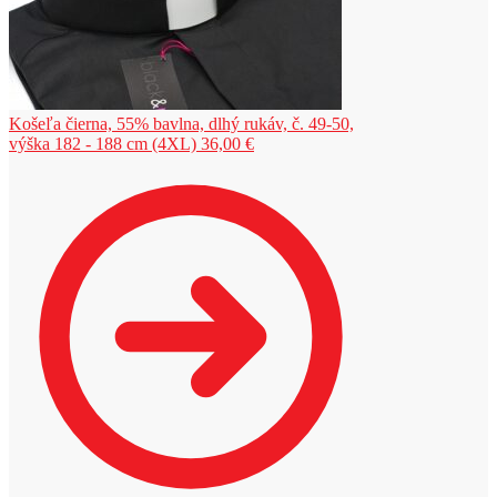
Košeľa čierna, 55% bavlna, dlhý rukáv, č. 49-50,
výška 182 - 188 cm (4XL)
36,00
€