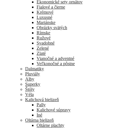
Ekonomické sety ornátov
Fialové a čierne
Krémové
Luxusné
Mariánske
Obrázky svätých
Rímske
Ružové
Svadobné
Zelené
Zlaté
Vianočné a adventné
Veľkonočné a pôstne
Dalmatiky
Pluviály
Alby
Superky
Štóly
Véla
Kalichová bielizeň
Pally
Kalichové súpravy
Iné
Oltárna bielizeň
Oltárne plachty