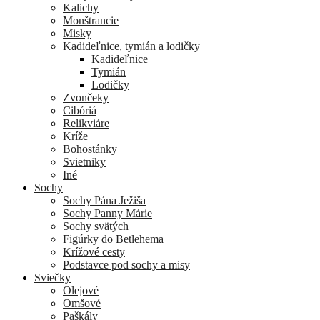
Kalichy
Monštrancie
Misky
Kadideľnice, tymián a lodičky
Kadideľnice
Tymián
Lodičky
Zvončeky
Cibóriá
Relikviáre
Kríže
Bohostánky
Svietniky
Iné
Sochy
Sochy Pána Ježiša
Sochy Panny Márie
Sochy svätých
Figúrky do Betlehema
Krížové cesty
Podstavce pod sochy a misy
Sviečky
Olejové
Omšové
Paškály