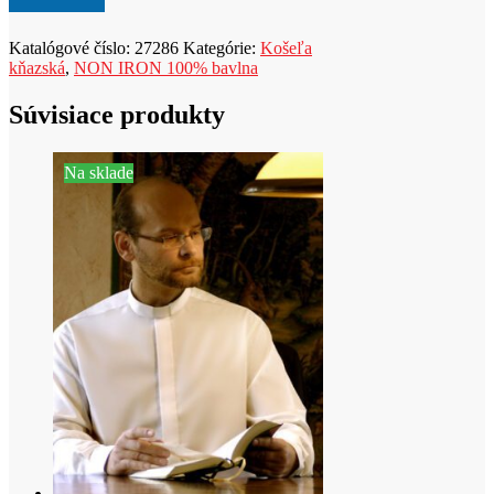
a
d
u
Katalógové číslo:
27286
Kategórie:
Košeľa
k
kňazská
,
NON IRON 100% bavlna
t
Súvisiace produkty
Na sklade