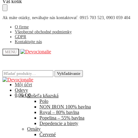
Skip
Skip
Váš košík
to
to
navigation
content
Ak máte otázky, neváhajte nás kontaktovať: 0915 703 523, 0903 059 404
O firme
Všeobecné obchodné podmienky
GDPR
Kontaktujte nás
MENU
Hľadať:
Hľadať:
Vyhľadávanie
Vyhľadávanie
Môj účet
Odevy
0,00
€
0
Košeľa kňazská
Polo
NON IRON 100% bavlna
Royal – 80% bavlna
Popelina – 55% bavlna
Depedencie a birety
Ornáty
Červené