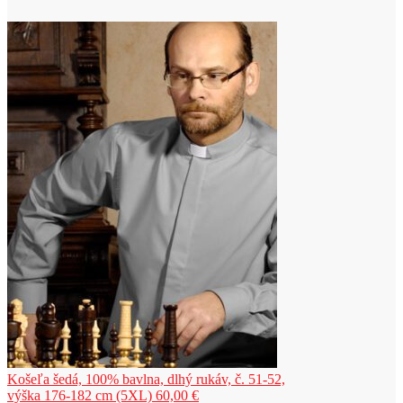
Košeľa šedá, 100% bavlna, dlhý rukáv, č. 51-52,
výška 176-182 cm (5XL)
60,00
€