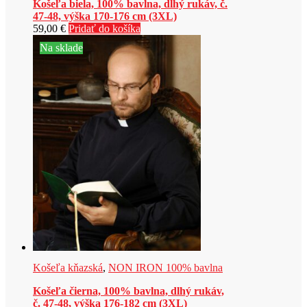
Košeľa biela, 100% bavlna, dlhý rukáv, č.
47-48, výška 170-176 cm (3XL)
59,00
€
Pridať do košíka
Na sklade
Košeľa kňazská
,
NON IRON 100% bavlna
Košeľa čierna, 100% bavlna, dlhý rukáv,
č. 47-48, výška 176-182 cm (3XL)