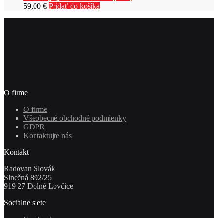
59,00
€
Pridať do košíka
O firme
O firme
Všeobecné obchodné podmienky
GDPR
Kontaktujte nás
Kontakt
Radovan Slovák
Slnečná 892/25
919 27 Dolné Lovčice
Sociálne siete