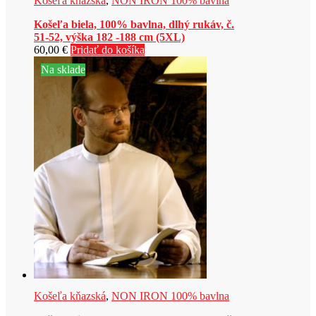
Košeľa kňazská
,
NON IRON 100% bavlna
Košeľa biela, 100% bavlna, dlhý rukáv, č.
51-52, výška 182 -188 cm (5XL)
60,00
€
Pridať do košíka
Na sklade
Košeľa kňazská
,
NON IRON 100% bavlna