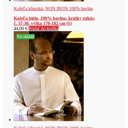
Košeľa kňazská
,
NON IRON 100% bavlna
Košeľa biela, 100% bavlna, krátky rukáv,
č. 37-38, výška 176-182 cm (S)
44,00
€
Pridať do košíka
Na sklade