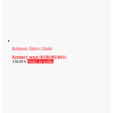
Krémové
,
Odevy
,
Ornáty
Krémový ornát (KOR/001/04/1)
338,00
€
Pridať do košíka