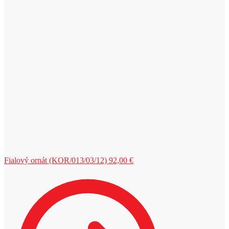
Fialový ornát (KOR/013/03/12)
92,00
€