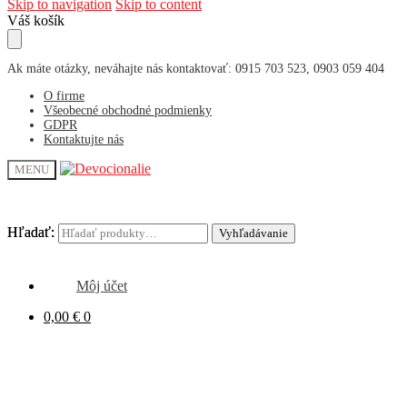
Skip to navigation
Skip to content
Váš košík
Ak máte otázky, neváhajte nás kontaktovať: 0915 703 523, 0903 059 404
O firme
Všeobecné obchodné podmienky
GDPR
Kontaktujte nás
MENU
Hľadať:
Hľadať:
Vyhľadávanie
Vyhľadávanie
Môj účet
0,00
€
0