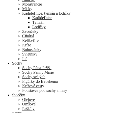
Monštrancie
Misky
Kadideľnice, tymián a lodičky
Kadideľnice
Tymián
Lodičky
Zvončeky
Cibóriá
Relikviáre
Kríže
Bohostánky
Svietniky
Iné
Sochy
Sochy Pána Ježiša
Sochy Panny Márie
Sochy svätých
Figúrky do Betlehema
Krížové cesty
Podstavce pod sochy a misy
Sviečky
Olejové
Omšové
Paškály