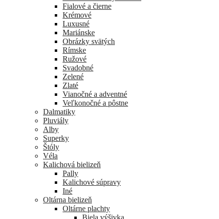
Fialové a čierne
Krémové
Luxusné
Mariánske
Obrázky svätých
Rímske
Ružové
Svadobné
Zelené
Zlaté
Vianočné a adventné
Veľkonočné a pôstne
Dalmatiky
Pluviály
Alby
Superky
Štóly
Véla
Kalichová bielizeň
Pally
Kalichové súpravy
Iné
Oltárna bielizeň
Oltárne plachty
Biela výšivka