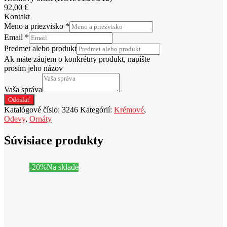
92,00
€
Kontakt
Meno a priezvisko
*
Email
*
Predmet alebo produkt
Ak máte záujem o konkrétny produkt, napíšte
prosím jeho názov
Vaša správa
Odoslať
Katalógové číslo:
3246
Kategórií:
Krémové
,
Odevy
,
Ornáty
Súvisiace produkty
-20%
Na sklade