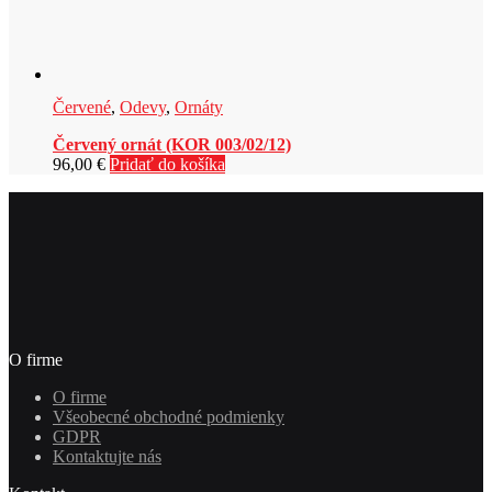
Červené
,
Odevy
,
Ornáty
Červený ornát (KOR 003/02/12)
96,00
€
Pridať do košíka
O firme
O firme
Všeobecné obchodné podmienky
GDPR
Kontaktujte nás