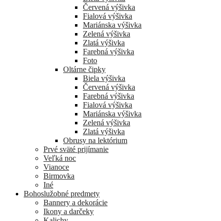
Červená výšivka
Fialová výšivka
Mariánska výšivka
Zelená výšivka
Zlatá výšivka
Farebná výšivka
Foto
Oltárne čipky
Biela výšivka
Červená výšivka
Farebná výšivka
Fialová výšivka
Mariánska výšivka
Zelená výšivka
Zlatá výšivka
Obrusy na lektórium
Prvé sväté prijímanie
Veľká noc
Vianoce
Birmovka
Iné
Bohoslužobné predmety
Bannery a dekorácie
Ikony a darčeky
Kalichy