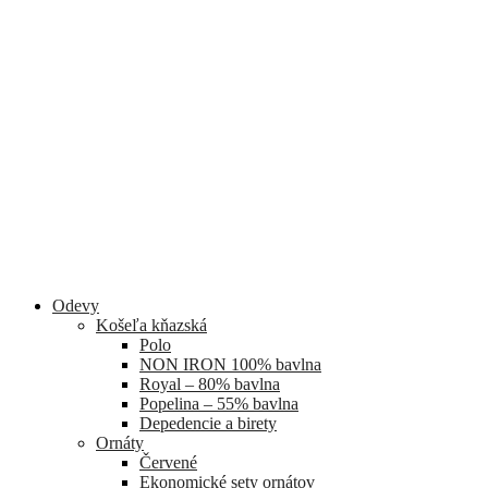
Odevy
Košeľa kňazská
Polo
NON IRON 100% bavlna
Royal – 80% bavlna
Popelina – 55% bavlna
Depedencie a birety
Ornáty
Červené
Ekonomické sety ornátov