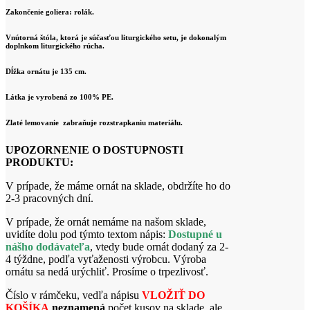
Zakončenie goliera: rolák.
Vnútorná štóla, ktorá je súčasťou liturgického setu, je dokonalým
doplnkom liturgického rúcha.
Dĺžka ornátu je 135 cm.
Látka je vyrobená zo 100% PE.
Zlaté lemovanie zabraňuje rozstrapkaniu materiálu.
UPOZORNENIE O DOSTUPNOSTI
PRODUKTU:
V prípade, že máme ornát na sklade, obdržíte ho do
2-3 pracovných dní.
V prípade, že ornát nemáme na našom sklade,
uvidíte dolu pod týmto textom nápis:
Dostupné u
nášho dodávateľa
, vtedy bude ornát dodaný za 2-
4 týždne, podľa vyťaženosti výrobcu. Výroba
ornátu sa nedá urýchliť. Prosíme o trpezlivosť.
Číslo v rámčeku, vedľa nápisu
VLOŽIŤ DO
KOŠÍKA
neznamená
počet kusov na sklade, ale