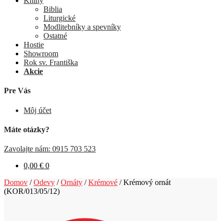
Knihy
Biblia
Liturgické
Modlitebníky a spevníky
Ostatné
Hostie
Showroom
Rok sv. Františka
Akcie
Pre Vás
Môj účet
Máte otázky?
Zavolajte nám: 0915 703 523
0,00
€
0
Domov
/
Odevy
/
Ornáty
/
Krémové
/
Krémový ornát
(KOR/013/05/12)