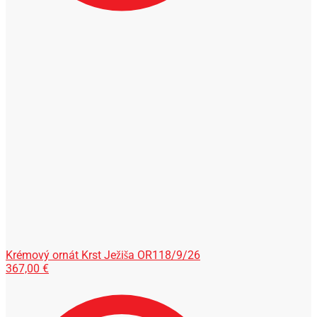
Krémový ornát Krst Ježiša OR118/9/26
367,00
€