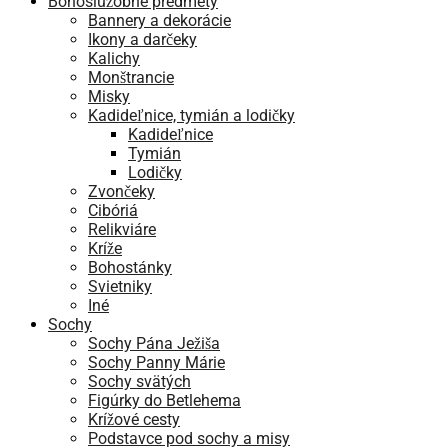
Bohoslužobné predmety
Bannery a dekorácie
Ikony a darčeky
Kalichy
Monštrancie
Misky
Kadideľnice, tymián a lodičky
Kadideľnice
Tymián
Lodičky
Zvončeky
Cibóriá
Relikviáre
Kríže
Bohostánky
Svietniky
Iné
Sochy
Sochy Pána Ježiša
Sochy Panny Márie
Sochy svätých
Figúrky do Betlehema
Krížové cesty
Podstavce pod sochy a misy