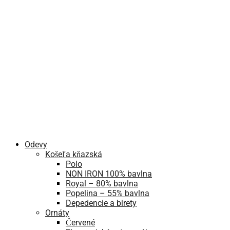
Odevy
Košeľa kňazská
Polo
NON IRON 100% bavlna
Royal – 80% bavlna
Popelina – 55% bavlna
Depedencie a birety
Ornáty
Červené