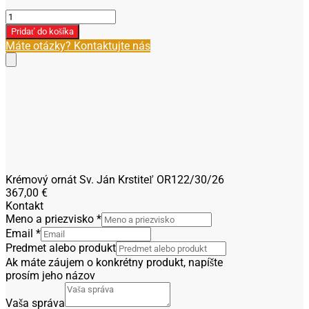
množstvo
Krémový
Pridať do košíka
ornát
Máte otázky? Kontaktujte nás
Sv.
Ján
Krstiteľ
OR122/30/26
Krémový ornát Sv. Ján Krstiteľ OR122/30/26
367,00
€
Kontakt
Meno a priezvisko
*
Email
*
Predmet alebo produkt
Ak máte záujem o konkrétny produkt, napíšte
prosím jeho názov
Vaša správa