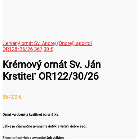
Červený ornát Sv. Andrej (Ondrej) apoštol
OR128/26/26
367,00
€
Krémový ornát Sv. Ján
Krstiteľ OR122/30/26
367,00
€
Ornát vyrobený z kvalitnej ecru látky.
Látka je výnimočne jemná na dotyk a veľmi dobre sedí.
Zmes prírodných a syntetických vlákien.