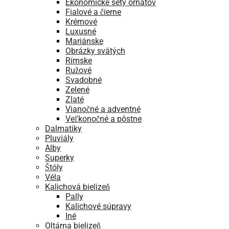
Ekonomické sety ornátov
Fialové a čierne
Krémové
Luxusné
Mariánske
Obrázky svätých
Rímske
Ružové
Svadobné
Zelené
Zlaté
Vianočné a adventné
Veľkonočné a pôstne
Dalmatiky
Pluviály
Alby
Superky
Štóly
Véla
Kalichová bielizeň
Pally
Kalichové súpravy
Iné
Oltárna bielizeň