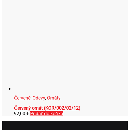
Červené
,
Odevy
,
Ornáty
Červený ornát (KOR/002/02/12)
92,00
€
Pridať do košíka