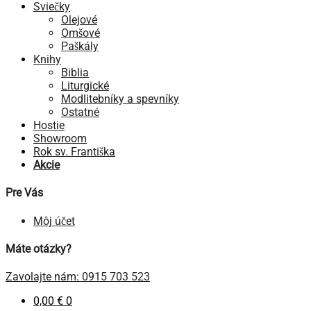
Sviečky
Olejové
Omšové
Paškály
Knihy
Biblia
Liturgické
Modlitebníky a spevníky
Ostatné
Hostie
Showroom
Rok sv. Františka
Akcie
Pre Vás
Môj účet
Máte otázky?
Zavolajte nám: 0915 703 523
0,00
€
0