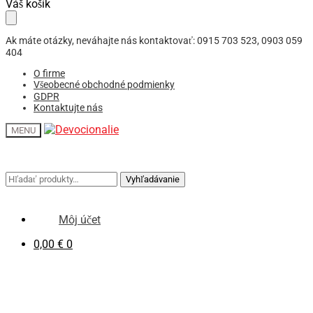
Skip
Skip
Váš košík
to
to
navigation
content
Ak máte otázky, neváhajte nás kontaktovať: 0915 703 523, 0903 059
404
O firme
Všeobecné obchodné podmienky
GDPR
Kontaktujte nás
MENU
Hľadať:
Hľadať:
Vyhľadávanie
Vyhľadávanie
Môj účet
0,00
€
0