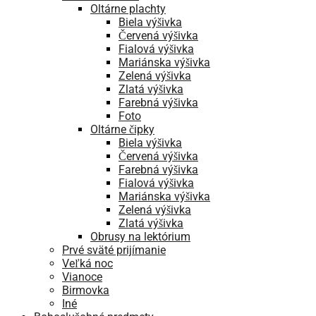
Oltárne plachty
Biela výšivka
Červená výšivka
Fialová výšivka
Mariánska výšivka
Zelená výšivka
Zlatá výšivka
Farebná výšivka
Foto
Oltárne čipky
Biela výšivka
Červená výšivka
Farebná výšivka
Fialová výšivka
Mariánska výšivka
Zelená výšivka
Zlatá výšivka
Obrusy na lektórium
Prvé sväté prijímanie
Veľká noc
Vianoce
Birmovka
Iné