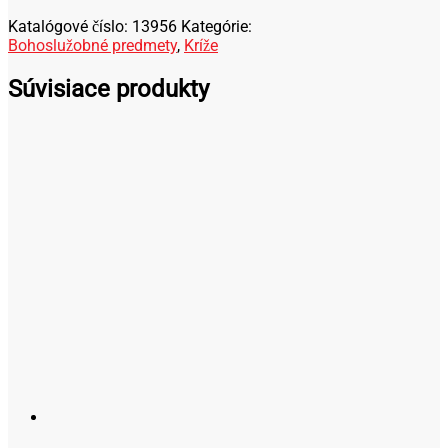
u
k
Katalógové číslo:
13956
Kategórie:
t
Bohoslužobné predmety
,
Kríže
Súvisiace produkty