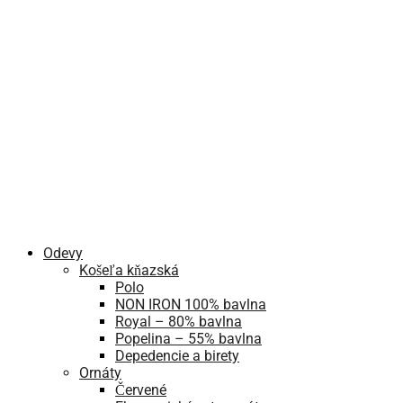
Odevy
Košeľa kňazská
Polo
NON IRON 100% bavlna
Royal – 80% bavlna
Popelina – 55% bavlna
Depedencie a birety
Ornáty
Červené