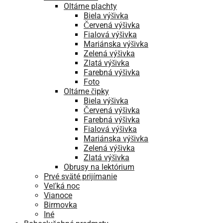
Oltárne plachty
Biela výšivka
Červená výšivka
Fialová výšivka
Mariánska výšivka
Zelená výšivka
Zlatá výšivka
Farebná výšivka
Foto
Oltárne čipky
Biela výšivka
Červená výšivka
Farebná výšivka
Fialová výšivka
Mariánska výšivka
Zelená výšivka
Zlatá výšivka
Obrusy na lektórium
Prvé sväté prijímanie
Veľká noc
Vianoce
Birmovka
Iné