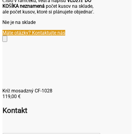
Číslo v rámčeku, vedľa nápisu
VLOŽIŤ DO
KOŠÍKA
neznamená
počet kusov na sklade,
ale počet kusov, ktoré si plánujete objednať.
Nie je na sklade
Máte otázky? Kontaktujte nás
Kríž mosadzný CF-1028
119,00
€
Kontakt