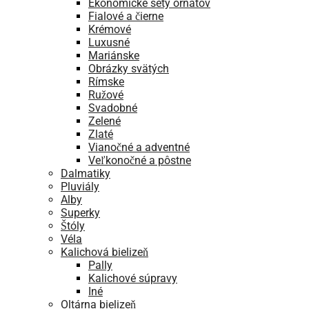
Ekonomické sety ornátov
Fialové a čierne
Krémové
Luxusné
Mariánske
Obrázky svätých
Rímske
Ružové
Svadobné
Zelené
Zlaté
Vianočné a adventné
Veľkonočné a pôstne
Dalmatiky
Pluviály
Alby
Superky
Štóly
Véla
Kalichová bielizeň
Pally
Kalichové súpravy
Iné
Oltárna bielizeň