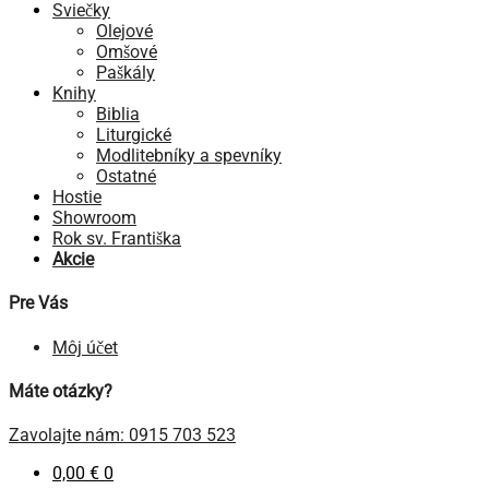
Sviečky
Olejové
Omšové
Paškály
Knihy
Biblia
Liturgické
Modlitebníky a spevníky
Ostatné
Hostie
Showroom
Rok sv. Františka
Akcie
Pre Vás
Môj účet
Máte otázky?
Zavolajte nám: 0915 703 523
0,00
€
0