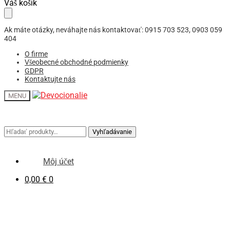
Skip
Skip
Váš košík
to
to
navigation
content
Ak máte otázky, neváhajte nás kontaktovať: 0915 703 523, 0903 059
404
O firme
Všeobecné obchodné podmienky
GDPR
Kontaktujte nás
MENU
Hľadať:
Hľadať:
Vyhľadávanie
Vyhľadávanie
Môj účet
0,00
€
0