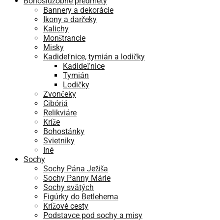
Bohoslužobné predmety
Bannery a dekorácie
Ikony a darčeky
Kalichy
Monštrancie
Misky
Kadideľnice, tymián a lodičky
Kadideľnice
Tymián
Lodičky
Zvončeky
Cibóriá
Relikviáre
Kríže
Bohostánky
Svietniky
Iné
Sochy
Sochy Pána Ježiša
Sochy Panny Márie
Sochy svätých
Figúrky do Betlehema
Krížové cesty
Podstavce pod sochy a misy