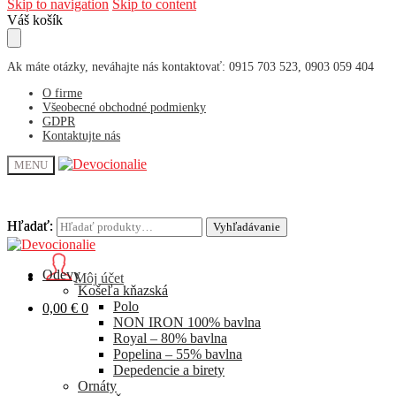
Skip to navigation
Skip to content
Váš košík
Ak máte otázky, neváhajte nás kontaktovať: 0915 703 523, 0903 059 404
O firme
Všeobecné obchodné podmienky
GDPR
Kontaktujte nás
MENU
Hľadať:
Hľadať:
Vyhľadávanie
Vyhľadávanie
Odevy
Môj účet
Košeľa kňazská
Polo
0,00
€
0
NON IRON 100% bavlna
Royal – 80% bavlna
Popelina – 55% bavlna
Depedencie a birety
Ornáty