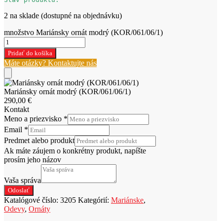
2 na sklade (dostupné na objednávku)
množstvo Mariánsky ornát modrý (KOR/061/06/1)
Pridať do košíka
Máte otázky? Kontaktujte nás
Mariánsky ornát modrý (KOR/061/06/1)
290,00
€
Kontakt
Meno a priezvisko
*
Email
*
Predmet alebo produkt
Ak máte záujem o konkrétny produkt, napíšte
prosím jeho názov
Vaša správa
Odoslať
Katalógové číslo:
3205
Kategórií:
Mariánske
,
Odevy
,
Ornáty