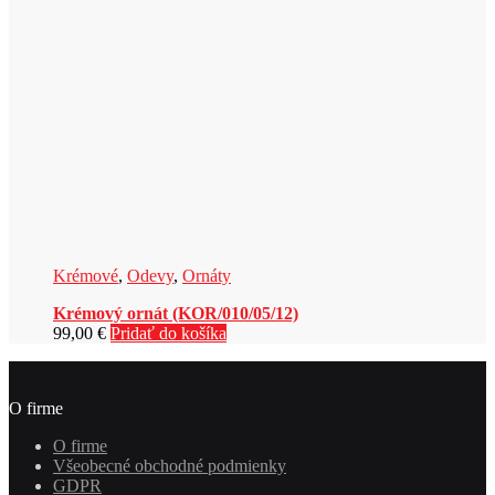
Krémové
,
Odevy
,
Ornáty
Krémový ornát (KOR/010/05/12)
99,00
€
Pridať do košíka
O firme
O firme
Všeobecné obchodné podmienky
GDPR