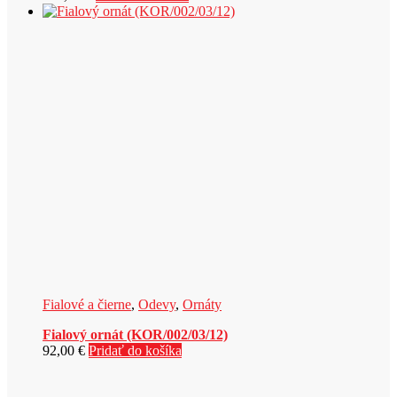
Fialové a čierne
,
Odevy
,
Ornáty
Fialový ornát (KOR/002/03/12)
92,00
€
Pridať do košíka