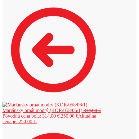
Mariánsky ornát modrý (KOR/058/06/1)
314,00
€
Pôvodná cena bola: 314,00 €.
250,00
€
Aktuálna
cena je: 250,00 €.