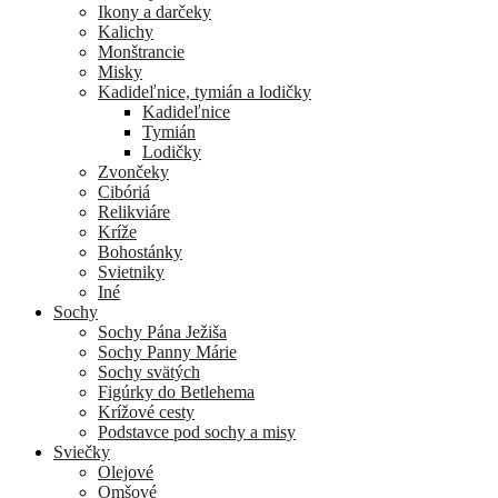
Ikony a darčeky
Kalichy
Monštrancie
Misky
Kadideľnice, tymián a lodičky
Kadideľnice
Tymián
Lodičky
Zvončeky
Cibóriá
Relikviáre
Kríže
Bohostánky
Svietniky
Iné
Sochy
Sochy Pána Ježiša
Sochy Panny Márie
Sochy svätých
Figúrky do Betlehema
Krížové cesty
Podstavce pod sochy a misy
Sviečky
Olejové
Omšové