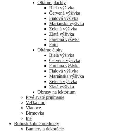
Oltárne plachty
Biela výšivka
Červená výšivka
Fialová výšivka
Mariánska výšivka
Zelená výšivka
Zlatá výšivka
Farebná výšivka
Foto
Oltárne čipky
Biela výšivka
Červená výšivka
Farebná výšivka
Fialová výšivka
Mariánska výšivka
Zelená výšivka
Zlatá výšivka
Obrusy na lektórium
Prvé sväté prijímanie
Veľká noc
Vianoce
Birmovka
Iné
Bohoslužobné predmety
Bannery a dekorácie