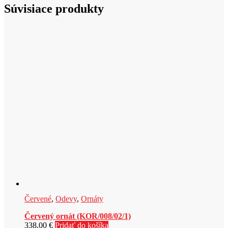
Súvisiace produkty
Červené
,
Odevy
,
Ornáty
Červený ornát (KOR/008/02/1)
338,00
€
Pridať do košíka