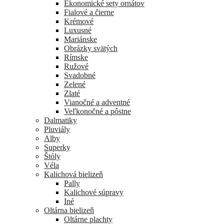
Ekonomické sety ornátov
Fialové a čierne
Krémové
Luxusné
Mariánske
Obrázky svätých
Rímske
Ružové
Svadobné
Zelené
Zlaté
Vianočné a adventné
Veľkonočné a pôstne
Dalmatiky
Pluviály
Alby
Superky
Štóly
Véla
Kalichová bielizeň
Pally
Kalichové súpravy
Iné
Oltárna bielizeň
Oltárne plachty