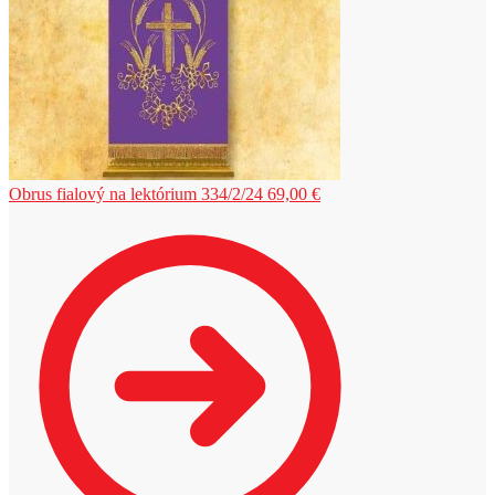
Obrus fialový na lektórium 334/2/24
69,00
€