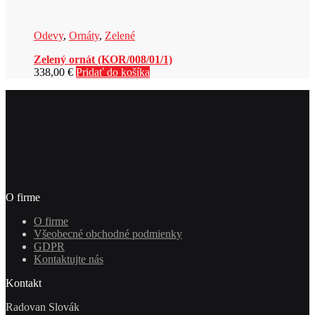
Odevy
,
Ornáty
,
Zelené
Zelený ornát (KOR/008/01/1)
338,00
€
Pridať do košíka
O firme
O firme
Všeobecné obchodné podmienky
GDPR
Kontaktujte nás
Kontakt
Radovan Slovák