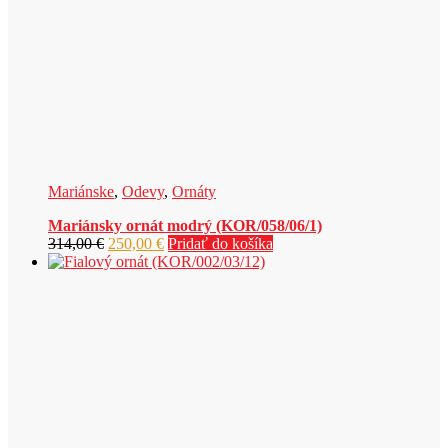
Mariánske
,
Odevy
,
Ornáty
Mariánsky ornát modrý (KOR/058/06/1)
Pôvodná
Aktuálna
314,00
€
250,00
€
Pridať do košíka
cena
cena
bola:
je:
314,00 €.
250,00 €.