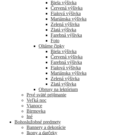
Biela výšivka
Červená výšivka
Fialová výšivka
Mariánska výšivka
Zelená výšivka
Zlatá výšivka
Farebná výšivka
Foto
Oltárne čipky
Biela výšivka
Červená výšivka
Farebná výšivka
Fialová výšivka
Mariánska výšivka
Zelená výšivka
Zlatá výšivka
Obrusy na lektórium
Prvé sväté prijímanie
Veľká noc
Vianoce
Birmovka
Iné
Bohoslužobné predmety
Bannery a dekorácie
Ikony a darčeky