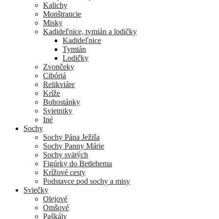
Kalichy
Monštrancie
Misky
Kadideľnice, tymián a lodičky
Kadideľnice
Tymián
Lodičky
Zvončeky
Cibóriá
Relikviáre
Kríže
Bohostánky
Svietniky
Iné
Sochy
Sochy Pána Ježiša
Sochy Panny Márie
Sochy svätých
Figúrky do Betlehema
Krížové cesty
Podstavce pod sochy a misy
Sviečky
Olejové
Omšové
Paškály