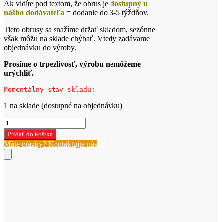
Ak vidíte pod textom, že obrus je
dostupný u
nášho dodávateľa
= dodanie do 3-5 týždňov.
Tieto obrusy sa snažíme držať skladom, sezónne
však môžu na sklade chýbať. Vtedy zadávame
objednávku do výroby.
Prosíme o trpezlivosť, výrobu nemôžeme
urýchliť.
Momentálny stav skladu:
1 na sklade (dostupné na objednávku)
množstvo
Obrus
Pridať do košíka
zelený
Máte otázky? Kontaktujte nás
na
lektórium
OB86/16/26