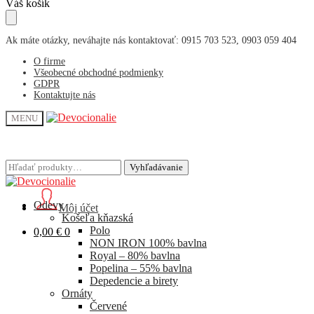
Skip
Skip
Váš košík
to
to
navigation
content
Ak máte otázky, neváhajte nás kontaktovať: 0915 703 523, 0903 059 404
O firme
Všeobecné obchodné podmienky
GDPR
Kontaktujte nás
MENU
Hľadať:
Hľadať:
Vyhľadávanie
Vyhľadávanie
Odevy
Môj účet
Košeľa kňazská
Polo
0,00
€
0
NON IRON 100% bavlna
Royal – 80% bavlna
Popelina – 55% bavlna
Depedencie a birety
Ornáty
Červené