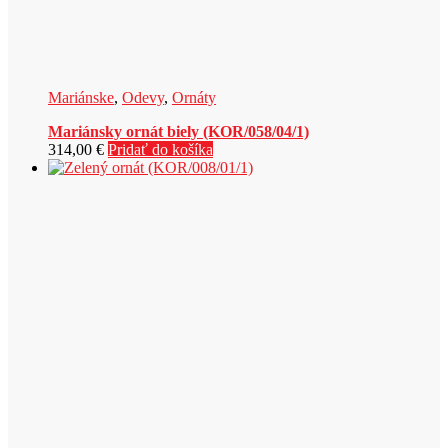
Mariánske
,
Odevy
,
Ornáty
Mariánsky ornát biely (KOR/058/04/1)
314,00
€
Pridať do košíka