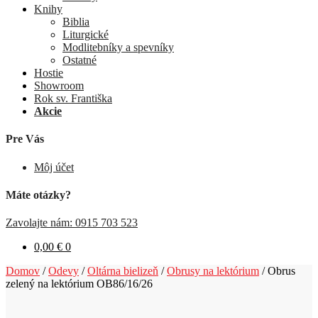
Knihy
Biblia
Liturgické
Modlitebníky a spevníky
Ostatné
Hostie
Showroom
Rok sv. Františka
Akcie
Pre Vás
Môj účet
Máte otázky?
Zavolajte nám: 0915 703 523
0,00
€
0
Domov
/
Odevy
/
Oltárna bielizeň
/
Obrusy na lektórium
/
Obrus
zelený na lektórium OB86/16/26