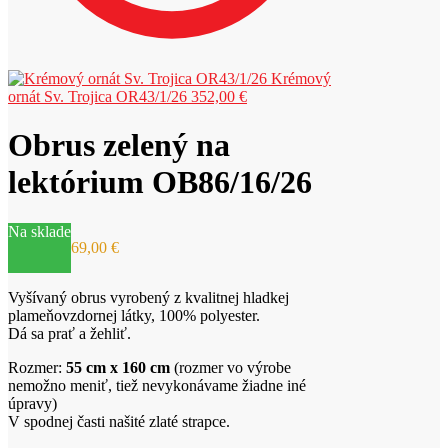
Krémový
ornát Sv. Trojica OR43/1/26
352,00
€
Obrus zelený na
lektórium OB86/16/26
Na sklade
69,00
€
Vyšívaný obrus vyrobený z kvalitnej hladkej
plameňovzdornej látky, 100% polyester.
Dá sa prať a žehliť.
Rozmer:
55 cm x 160 cm
(rozmer vo výrobe
nemožno meniť, tiež nevykonávame žiadne iné
úpravy)
V spodnej časti našité zlaté strapce.