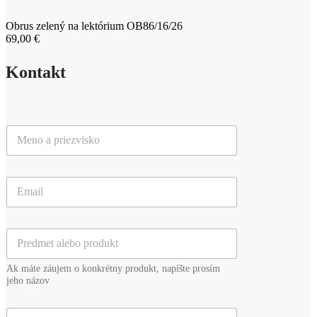
Obrus zelený na lektórium OB86/16/26
69,00
€
Kontakt
M
e
n
o
E
a
m
p
a
r
i
i
P
l
e
r
*
z
e
v
Ak máte záujem o konkrétny produkt, napíšte prosím
d
i
jeho názov
m
s
e
k
V
t