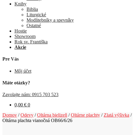
Knihy
Biblia
Liturgické
Modlitebníky a spevníky
Ostatné
Hostie
Showroom
Rok sv. Františka
Akcie
Pre Vás
Môj účet
Máte otázky?
Zavolajte nám: 0915 703 523
0,00
€
0
Domov
/
Odevy
/
Oltárna bielizeň
/
Oltárne plachty
/
Zlatá výšivka
/
Oltárna plachta vianočná OB66/6/26