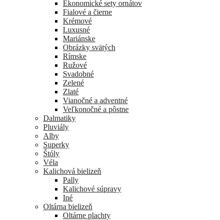
Ekonomické sety ornátov
Fialové a čierne
Krémové
Luxusné
Mariánske
Obrázky svätých
Rímske
Ružové
Svadobné
Zelené
Zlaté
Vianočné a adventné
Veľkonočné a pôstne
Dalmatiky
Pluviály
Alby
Superky
Štóly
Véla
Kalichová bielizeň
Pally
Kalichové súpravy
Iné
Oltárna bielizeň
Oltárne plachty