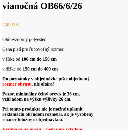
vianočná OB66/6/26
238,00
€
Ohňovzdorný polyester.
Cena platí pre ľubovoľný rozmer:
v šírke od
100 cm do 150 cm
v dĺžke od
150 cm do 400 cm
Do poznámky v objednávke píšte objednaný
rozmer obrusu
, nie oltára!
Pozor, minimálny čelný previs je 36 cm,
vzhľadom na výšku výšivky 26 cm.
Pri tomto produkte nie je možné uplatniť
reklamáciu ohľadom rozmeru, ak je vyrobený
rozmer totožný s objednávkou!
Vyrába sa na mieru =
nedržíme
skladom.