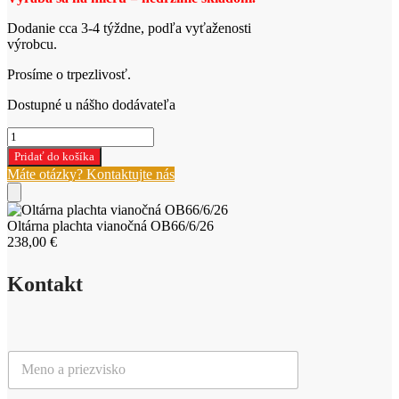
Dodanie cca 3-4 týždne, podľa vyťaženosti
výrobcu.
Prosíme o trpezlivosť.
Dostupné u nášho dodávateľa
množstvo
Oltárna
Pridať do košíka
plachta
Máte otázky? Kontaktujte nás
vianočná
OB66/6/26
Oltárna plachta vianočná OB66/6/26
238,00
€
Kontakt
M
e
n