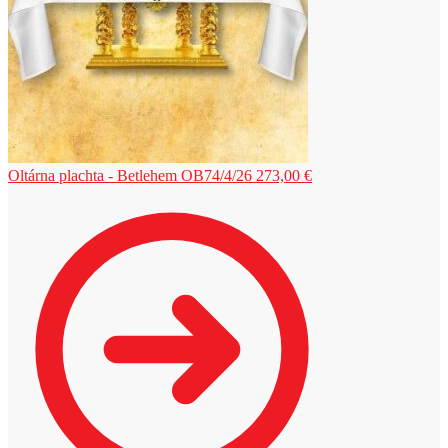
Oltárna plachta - Betlehem OB74/4/26
273,00
€