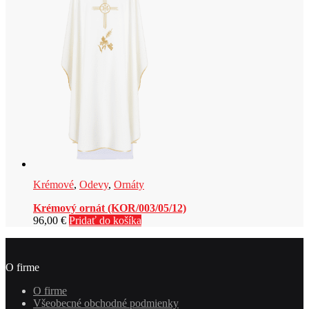
Krémové
,
Odevy
,
Ornáty
Krémový ornát (KOR/003/05/12)
96,00
€
Pridať do košíka
O firme
O firme
Všeobecné obchodné podmienky