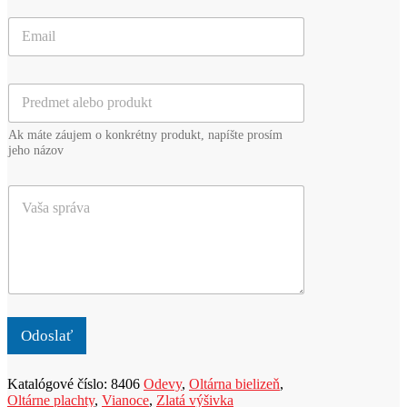
o
E
a
m
p
a
r
i
i
P
l
e
r
*
z
e
v
Ak máte záujem o konkrétny produkt, napíšte prosím
d
i
jeho názov
m
s
e
k
V
t
o
a
a
*
š
l
a
e
s
b
p
o
r
p
á
r
v
o
Odoslať
a
d
u
Katalógové číslo:
8406
Odevy
,
Oltárna bielizeň
,
k
Oltárne plachty
,
Vianoce
,
Zlatá výšivka
t