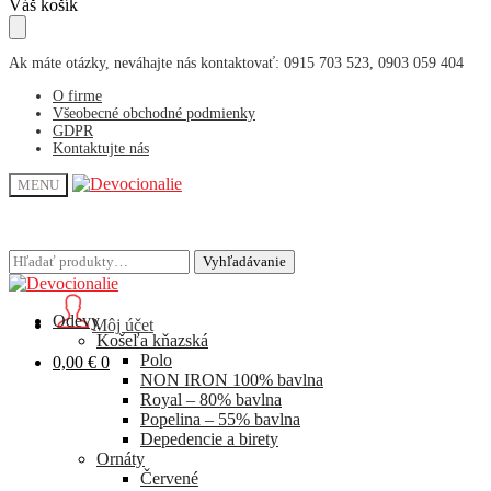
Skip
Skip
Váš košík
to
to
navigation
content
Ak máte otázky, neváhajte nás kontaktovať: 0915 703 523, 0903 059 404
O firme
Všeobecné obchodné podmienky
GDPR
Kontaktujte nás
MENU
Hľadať:
Hľadať:
Vyhľadávanie
Vyhľadávanie
Odevy
Môj účet
Košeľa kňazská
Polo
0,00
€
0
NON IRON 100% bavlna
Royal – 80% bavlna
Popelina – 55% bavlna
Depedencie a birety
Ornáty
Červené