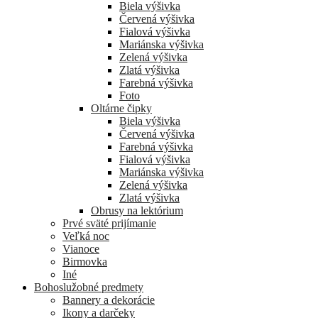
Biela výšivka
Červená výšivka
Fialová výšivka
Mariánska výšivka
Zelená výšivka
Zlatá výšivka
Farebná výšivka
Foto
Oltárne čipky
Biela výšivka
Červená výšivka
Farebná výšivka
Fialová výšivka
Mariánska výšivka
Zelená výšivka
Zlatá výšivka
Obrusy na lektórium
Prvé sväté prijímanie
Veľká noc
Vianoce
Birmovka
Iné
Bohoslužobné predmety
Bannery a dekorácie
Ikony a darčeky