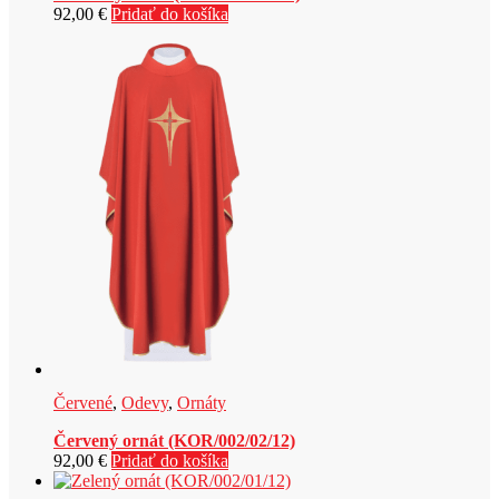
92,00
€
Pridať do košíka
Červené
,
Odevy
,
Ornáty
Červený ornát (KOR/002/02/12)
92,00
€
Pridať do košíka