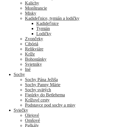
Kalichy
Monštrancie
Misky
Kadideľnice, tymián a lodičky
Kadideľnice
Tymián
Lodičky
Zvončeky
Cibóriá
Relikviáre
Kríže
Bohostánky
Svietniky
Iné
Sochy
Sochy Pána Ježiša
Sochy Panny Márie
Sochy svätých
Figúrky do Betlehema
Krížové cesty
Podstavce pod sochy a misy
Sviečky
Olejové
Omšové
Paškály