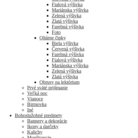
Fialová výšivka
Mariánska výšivka
Zelená výšivka
Zlatá výšivka
Farebná výšivka
Foto
Oltárne čipky
Biela výšivka
Červená výšivka
Farebná výšivka
Fialová výšivka
Mariánska výšivka
Zelená výšivka
Zlatá výšivka
Obrusy na lektórium
Prvé sväté prijímanie
Veľká noc
Vianoce
Birmovka
Iné
Bohoslužobné predmety
Bannery a dekorácie
Ikony a darčeky
Kalichy
Monštrancie