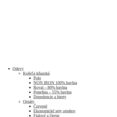
Odevy
Košeľa kňazská
Polo
NON IRON 100% bavlna
Royal – 80% bavlna
Popelina – 55% bavlna
Depedencie a birety
Ornáty
Červené
Ekonomické sety ornátov
Fialové a čierne