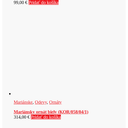
99,00
€
Pridať do košíka
Mariánske
,
Odevy
,
Ornáty
Mariánsky ornát biely (KOR/058/04/1)
314,00
€
Pridať do košíka