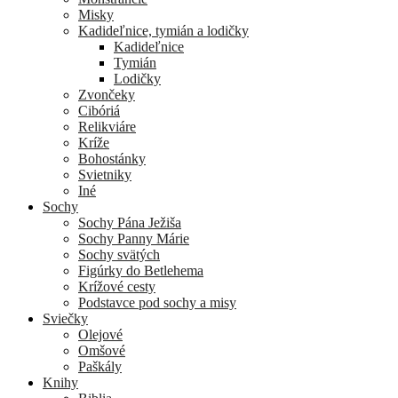
Misky
Kadideľnice, tymián a lodičky
Kadideľnice
Tymián
Lodičky
Zvončeky
Cibóriá
Relikviáre
Kríže
Bohostánky
Svietniky
Iné
Sochy
Sochy Pána Ježiša
Sochy Panny Márie
Sochy svätých
Figúrky do Betlehema
Krížové cesty
Podstavce pod sochy a misy
Sviečky
Olejové
Omšové
Paškály
Knihy