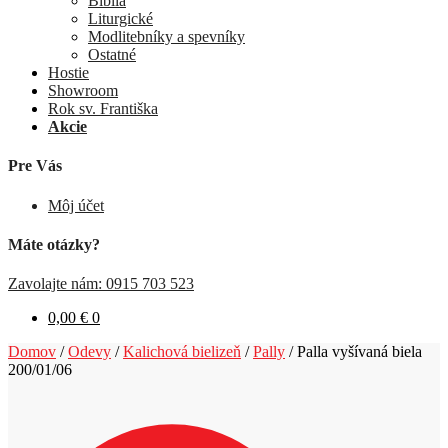
Biblia
Liturgické
Modlitebníky a spevníky
Ostatné
Hostie
Showroom
Rok sv. Františka
Akcie
Pre Vás
Môj účet
Máte otázky?
Zavolajte nám: 0915 703 523
0,00
€
0
Domov
/
Odevy
/
Kalichová bielizeň
/
Pally
/
Palla vyšívaná biela
200/01/06