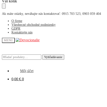
Skip
Skip
Váš košík
to
to
navigation
content
Ak máte otázky, neváhajte nás kontaktovať: 0915 703 523, 0903 059 404
O firme
Všeobecné obchodné podmienky
GDPR
Kontaktujte nás
MENU
Hľadať:
Hľadať:
Vyhľadávanie
Vyhľadávanie
Môj účet
0,00
€
0