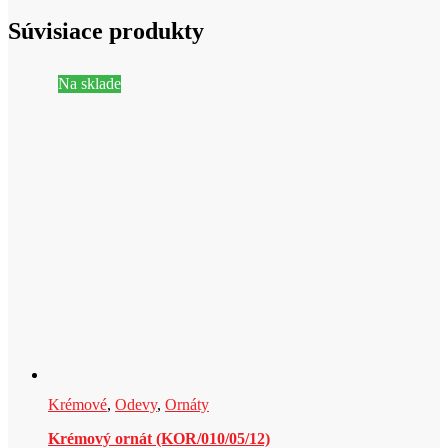
Súvisiace produkty
Na sklade
Krémové
,
Odevy
,
Ornáty
Krémový ornát (KOR/010/05/12)