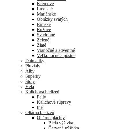
Krémové
Luxusné
Mariánske
Obrázky svätých
Rímske
Ružové
Svadobné
Zelené
Zlaté
Vianočné a adventné
Veľkonočné a pôstne
Dalmatiky
Pluviály
Alby
Superky
Štóly
Véla
Kalichová bielizeň
Pally
Kalichové súpravy
Iné
Oltárna bielizeň
Oltárne plachty
Biela výšivka
Červená výšivka