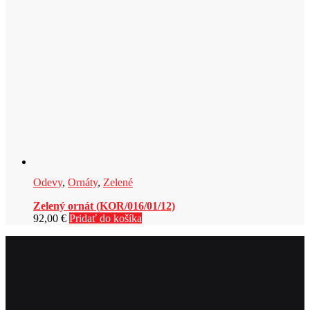
Odevy
,
Ornáty
,
Zelené
Zelený ornát (KOR/016/01/12)
92,00
€
Pridať do košíka