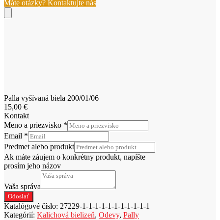
Máte otázky? Kontaktujte nás
biela
200/01/06
Palla vyšívaná biela 200/01/06
15,00
€
Kontakt
Meno a priezvisko
*
Email
*
Predmet alebo produkt
Ak máte záujem o konkrétny produkt, napíšte
prosím jeho názov
Vaša správa
Odoslať
Katalógové číslo:
27229-1-1-1-1-1-1-1-1-1-1-1
Kategórií:
Kalichová bielizeň
,
Odevy
,
Pally