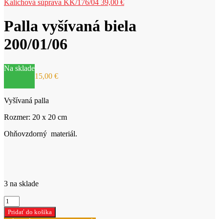
Kalichová súprava KK/176/04
39,00
€
Palla vyšívaná biela
200/01/06
Na sklade
15,00
€
Vyšívaná palla
Rozmer: 20 x 20 cm
Ohňovzdorný materiál.
3 na sklade
množstvo
Palla
Pridať do košíka
vyšívaná