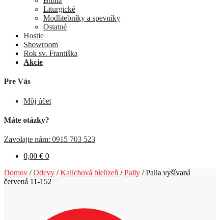
Biblia
Liturgické
Modlitebníky a spevníky
Ostatné
Hostie
Showroom
Rok sv. Františka
Akcie
Pre Vás
Môj účet
Máte otázky?
Zavolajte nám: 0915 703 523
0,00
€
0
Domov
/
Odevy
/
Kalichová bielizeň
/
Pally
/
Palla vyšívaná
červená 11-152