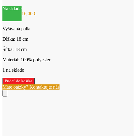
Na sklade
16,00
€
Vyšívaná palla
Dĺžka: 18 cm
Šírka: 18 cm
Materiál: 100% polyester
1 na sklade
množstvo
Pridať do košíka
Palla
Máte otázky? Kontaktujte nás
vyšívaná
červená
11-
152