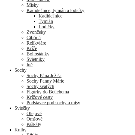
Misky
Kadideľnice, tymián a lodičky
Kadideľnice
Tymián
Lodičky
Zvončeky
Cibóriá
Relikviáre
Kríže
Bohostánky
Svietniky
Iné
Sochy
Sochy Pána Ježiša
Sochy Panny Márie
Sochy svätých
Figúrky do Betlehema
Krížové cesty
Podstavce pod sochy a misy
Sviečky
Olejové
Omšové
Paškály
Knihy