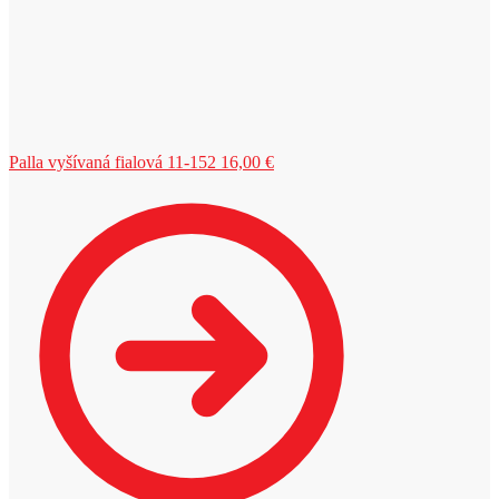
Palla vyšívaná fialová 11-152
16,00
€