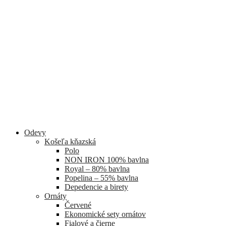
Odevy
Košeľa kňazská
Polo
NON IRON 100% bavlna
Royal – 80% bavlna
Popelina – 55% bavlna
Depedencie a birety
Ornáty
Červené
Ekonomické sety ornátov
Fialové a čierne