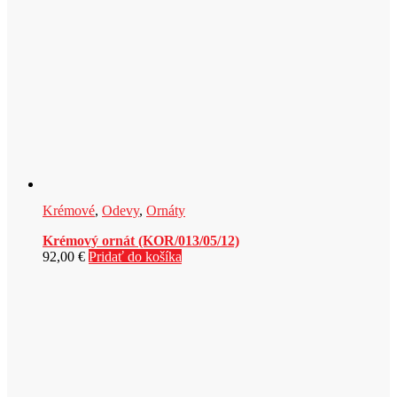
Krémové
,
Odevy
,
Ornáty
Krémový ornát (KOR/013/05/12)
92,00
€
Pridať do košíka