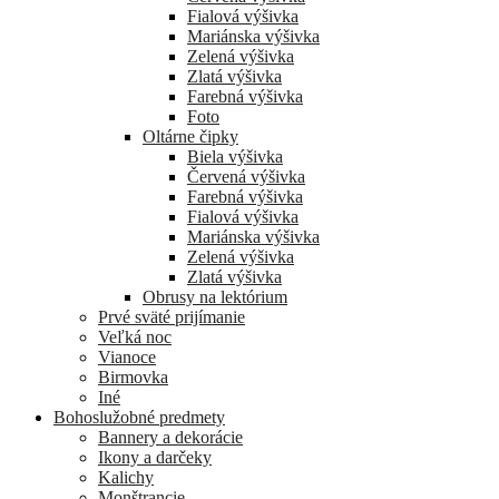
Fialová výšivka
Mariánska výšivka
Zelená výšivka
Zlatá výšivka
Farebná výšivka
Foto
Oltárne čipky
Biela výšivka
Červená výšivka
Farebná výšivka
Fialová výšivka
Mariánska výšivka
Zelená výšivka
Zlatá výšivka
Obrusy na lektórium
Prvé sväté prijímanie
Veľká noc
Vianoce
Birmovka
Iné
Bohoslužobné predmety
Bannery a dekorácie
Ikony a darčeky
Kalichy
Monštrancie