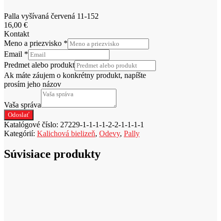
Palla vyšívaná červená 11-152
16,00
€
Kontakt
Meno a priezvisko
*
Email
*
Predmet alebo produkt
Ak máte záujem o konkrétny produkt, napíšte
prosím jeho názov
Vaša správa
Odoslať
Katalógové číslo:
27229-1-1-1-1-2-2-1-1-1-1
Kategórií:
Kalichová bielizeň
,
Odevy
,
Pally
Súvisiace produkty