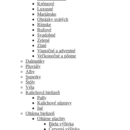
Krémové
Luxusné
Mariánske
Obrázky svätých
Rímske
Ružové
Svadobné
Zelené
Zlaté
Vianočné a adventné
Veľkonočné a pôstne
Dalmatiky
Pluviály
Alby
Superky
Štóly
Véla
Kalichová bielizeň
Pally
Kalichové súpravy
Iné
Oltárna bielizeň
Oltárne plachty
Biela výšivka
Červená výšivka