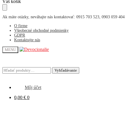
Skip
Skip
Váš košík
to
to
navigation
content
Ak máte otázky, neváhajte nás kontaktovať: 0915 703 523, 0903 059 404
O firme
Všeobecné obchodné podmienky
GDPR
Kontaktujte nás
MENU
Hľadať:
Hľadať:
Vyhľadávanie
Vyhľadávanie
Môj účet
0,00
€
0