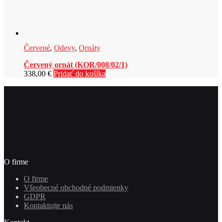
Červené
,
Odevy
,
Ornáty
Červený ornát (KOR/008/02/1)
338,00
€
Pridať do košíka
O firme
O firme
Všeobecné obchodné podmienky
GDPR
Kontaktujte nás