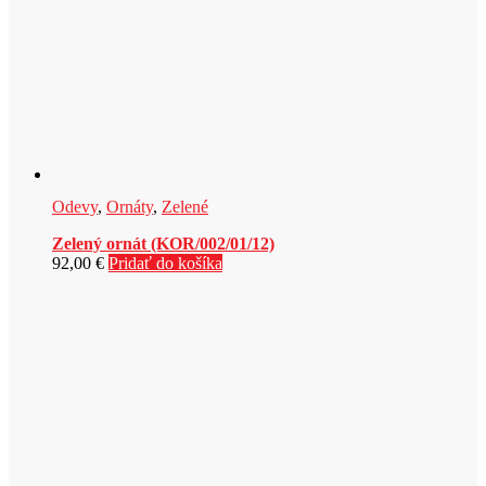
Odevy
,
Ornáty
,
Zelené
Zelený ornát (KOR/002/01/12)
92,00
€
Pridať do košíka