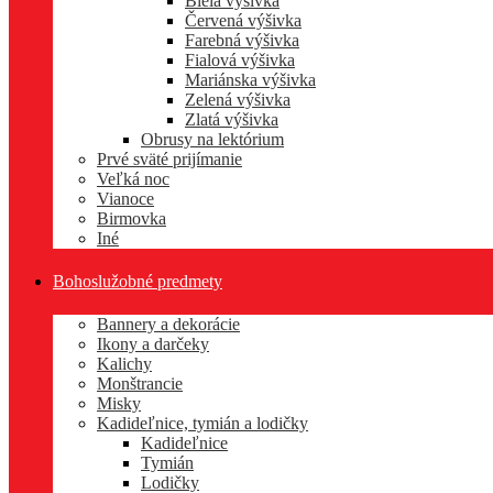
Biela výšivka
Červená výšivka
Farebná výšivka
Fialová výšivka
Mariánska výšivka
Zelená výšivka
Zlatá výšivka
Obrusy na lektórium
Prvé sväté prijímanie
Veľká noc
Vianoce
Birmovka
Iné
Bohoslužobné predmety
Bannery a dekorácie
Ikony a darčeky
Kalichy
Monštrancie
Misky
Kadideľnice, tymián a lodičky
Kadideľnice
Tymián
Lodičky