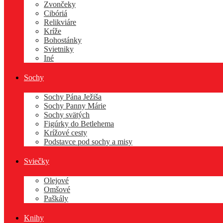
Zvončeky
Cibóriá
Relikviáre
Kríže
Bohostánky
Svietniky
Iné
Sochy
Sochy Pána Ježiša
Sochy Panny Márie
Sochy svätých
Figúrky do Betlehema
Krížové cesty
Podstavce pod sochy a misy
Sviečky
Olejové
Omšové
Paškály
Knihy