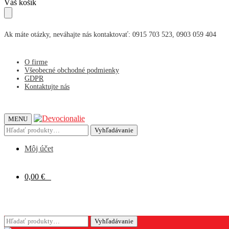
Skip
Skip
Váš košík
to
to
navigation
content
Ak máte otázky, neváhajte nás kontaktovať: 0915 703 523, 0903 059 404
O firme
Všeobecné obchodné podmienky
GDPR
Kontaktujte nás
MENU
Hľadať:
Vyhľadávanie
Môj účet
0,00
€
0
Hľadať:
Vyhľadávanie