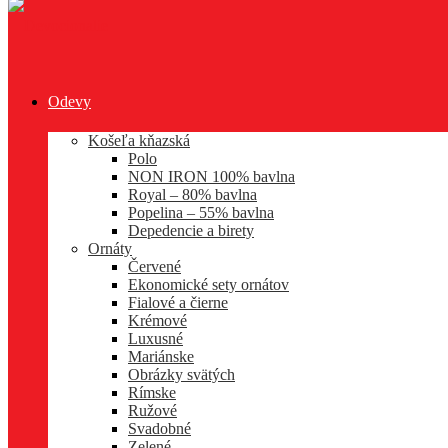
Odevy
Košeľa kňazská
Polo
NON IRON 100% bavlna
Royal – 80% bavlna
Popelina – 55% bavlna
Depedencie a birety
Ornáty
Červené
Ekonomické sety ornátov
Fialové a čierne
Krémové
Luxusné
Mariánske
Obrázky svätých
Rímske
Ružové
Svadobné
Zelené