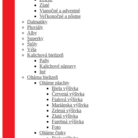
Zlaté
Vianočné a adventné
Veľkonočné a pôstne
Dalmatiky
Pluviály
Alby
Superky
Štóly
Véla
Kalichová bielizeň
Pally
Kalichové súpravy
Iné
Oltárna bielizeň
Oltárne plachty
Biela výšivka
Červená výšivka
Fialová výšivka
Mariánska výšivka
Zelená výšivka
Zlatá výšivka
Farebná výšivka
Foto
Oltárne čipky