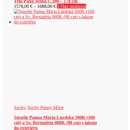
Telo Pána Ježiša č. 200 – 178 cm
Price
Tento
1578,00
€
–
1688,00
€
Výber možností
range:
produkt
1578,00 €
má
through
viacero
1688,00 €
variantov.
Možnosti
si
môžete
vybrať
na
stránke
produktu.
Sochy
,
Sochy Panny Márie
Súsošie Panna Mária Lurdská 500K (160
cm) a Sv. Bernadeta 860K (90 cm) s lakom
do exteriéru