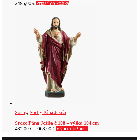
2495,00
€
Pridať do košíka
Sochy
,
Sochy Pána Ježiša
Srdce Pána Ježiša č.108 – výška 104 cm
Price
Tento
485,00
€
–
608,00
€
Výber možností
range:
produkt
485,00 €
má