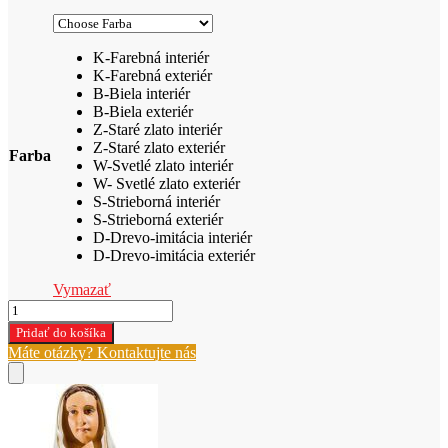
K-Farebná interiér
K-Farebná exteriér
B-Biela interiér
B-Biela exteriér
Z-Staré zlato interiér
Z-Staré zlato exteriér
Farba
W-Svetlé zlato interiér
W- Svetlé zlato exteriér
S-Strieborná interiér
S-Strieborná exteriér
D-Drevo-imitácia interiér
D-Drevo-imitácia exteriér
Vymazať
množstvo
PANNA
Pridať do košíka
MÁRIA
Máte otázky? Kontaktujte nás
LURDSKÁ
č.
505
-
výška