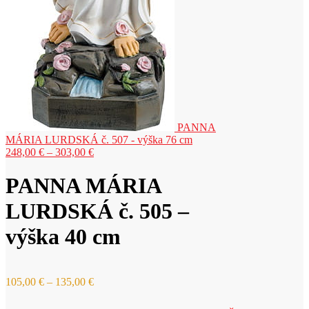
PANNA
MÁRIA LURDSKÁ č. 507 - výška 76 cm
Price
248,00
€
–
303,00
€
range:
248,00 €
PANNA MÁRIA
through
303,00 €
LURDSKÁ č. 505 –
výška 40 cm
Price
105,00
€
–
135,00
€
range:
105,00 €