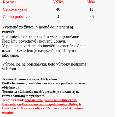
Rozmer
Výška
Šírka
through
135,00 €
Celková výška
40
11
Z toho podstavec
4
9,5
Vyrobené zo živice. Vhodné do interiéru aj
exteriéru.
Pre umiestnenie do exteriéru však odporúčame
špeciálnu povrchovú lakovanú úpravu.
V ponuke je varianta do interiéru a exteriéru. Cena
tovaru do exteriéru je navýšená o náklady na
lakovanie.
Výroba iba na objednávku, tieto výrobky nedržíme
skladom.
Termín dodania zvyčajne 1-6 týždňov.
Podľa harmonogramu dovozu tovaru a podľa množstva
objednávok.
Termín sa však môže meniť, pretože je viazaný aj na
rozvoz samotným výrobcom.
Tento výrobok
neposielame poštou a ani kuriérom.
Iba osobný odber v showroome spoločnosti v Dolných
Lovčiciach, Trnavská ulica č. 15 – vo vopred dohodnutom
termíne.