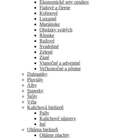
Ekonomické sety ornátov
Fialové a čierne
Krémové
Luxusné
Mariánske
Obrázky svätých
Rímske
Ružové
Svadobné
Zelené
Zlaté
Vianočné a adventné
Veľkonočné a pôstne
Dalmatiky
Pluviály
Alby
Superky
Štóly
Véla
Kalichová bielizeň
Pally
Kalichové súpravy
Iné
Oltárna bielizeň
Oltárne plachty