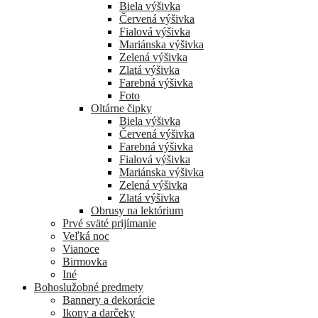
Biela výšivka
Červená výšivka
Fialová výšivka
Mariánska výšivka
Zelená výšivka
Zlatá výšivka
Farebná výšivka
Foto
Oltárne čipky
Biela výšivka
Červená výšivka
Farebná výšivka
Fialová výšivka
Mariánska výšivka
Zelená výšivka
Zlatá výšivka
Obrusy na lektórium
Prvé sväté prijímanie
Veľká noc
Vianoce
Birmovka
Iné
Bohoslužobné predmety
Bannery a dekorácie
Ikony a darčeky