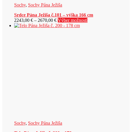
Sochy
,
Sochy Pána Ježiša
Srdce Pána Ježiša č.101 – výška 166 cm
Price
Tento
2243,00
€
–
2670,00
€
Výber možností
range:
produkt
2243,00 €
má
through
viacero
2670,00 €
variantov.
Možnosti
si
môžete
vybrať
na
stránke
produktu.
Sochy
,
Sochy Pána Ježiša