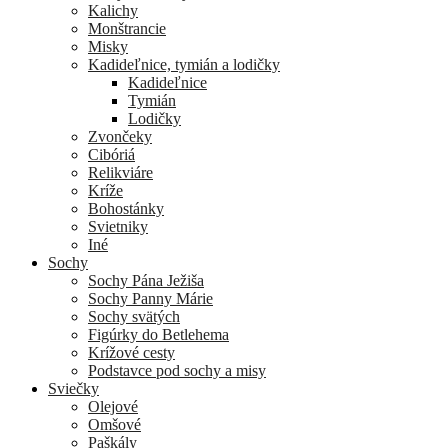
Kalichy
Monštrancie
Misky
Kadideľnice, tymián a lodičky
Kadideľnice
Tymián
Lodičky
Zvončeky
Cibóriá
Relikviáre
Kríže
Bohostánky
Svietniky
Iné
Sochy
Sochy Pána Ježiša
Sochy Panny Márie
Sochy svätých
Figúrky do Betlehema
Krížové cesty
Podstavce pod sochy a misy
Sviečky
Olejové
Omšové
Paškály