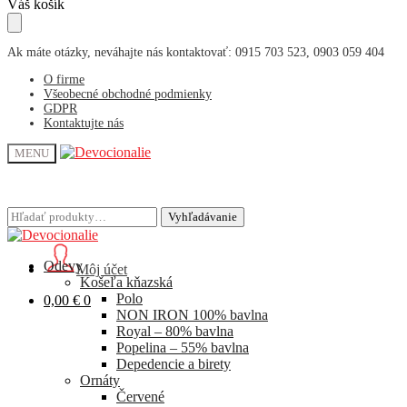
Skip
Skip
Váš košík
to
to
navigation
content
Ak máte otázky, neváhajte nás kontaktovať: 0915 703 523, 0903 059 404
O firme
Všeobecné obchodné podmienky
GDPR
Kontaktujte nás
MENU
Hľadať:
Hľadať:
Vyhľadávanie
Vyhľadávanie
Odevy
Môj účet
Košeľa kňazská
Polo
0,00
€
0
NON IRON 100% bavlna
Royal – 80% bavlna
Popelina – 55% bavlna
Depedencie a birety
Ornáty
Červené