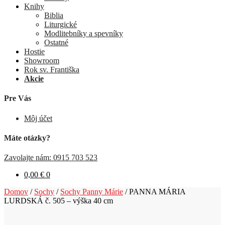
Knihy
Biblia
Liturgické
Modlitebníky a spevníky
Ostatné
Hostie
Showroom
Rok sv. Františka
Akcie
Pre Vás
Môj účet
Máte otázky?
Zavolajte nám: 0915 703 523
0,00
€
0
Domov
/
Sochy
/
Sochy Panny Márie
/
PANNA MÁRIA
LURDSKÁ č. 505 – výška 40 cm