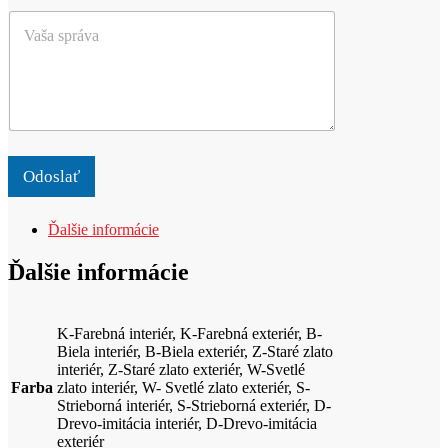
e
k
V
t
o
a
a
*
š
l
a
e
s
b
p
o
r
p
á
r
v
o
Odoslať
a
d
u
Ďalšie informácie
k
t
Ďalšie informácie
K-Farebná interiér, K-Farebná exteriér, B-
Biela interiér, B-Biela exteriér, Z-Staré zlato
interiér, Z-Staré zlato exteriér, W-Svetlé
Farba
zlato interiér, W- Svetlé zlato exteriér, S-
Strieborná interiér, S-Strieborná exteriér, D-
Drevo-imitácia interiér, D-Drevo-imitácia
exteriér