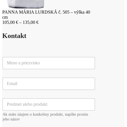
PANNA MÁRIA LURDSKÁ č. 505 – výška 40
cm
Price
105,00
€
–
135,00
€
range:
105,00 €
Kontakt
through
135,00 €
M
e
n
o
E
a
m
p
a
r
i
i
P
l
e
r
*
z
e
v
Ak máte záujem o konkrétny produkt, napíšte prosím
d
i
jeho názov
m
s