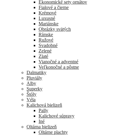
Ekonomické sety ornátov
Fialové a čierne
Krémové
Luxusné
Mariánske
Obrázky svätých
Rímske
Ružové
Svadobné
Zelené
Zlaté
Vianočné a adventné
Veľkonočné a pôstne
Dalmatiky
Pluviály
Alby
Superky
Štóly
Véla
Kalichová bielizeň
Pally
Kalichové súpravy
Iné
Oltárna bielizeň
Oltárne plachty