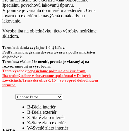
špeciálnu povrchovú lakovanú úpravu.
V ponuke je varianta do interiéru a exteriéru. Cena
tovaru do exteriéru je navýšená o náklady na
lakovanie.
Výroba iba na objednávku, tieto výrobky nedržíme
skladom.
Termín dodania zvyčajne 1-6 týždňov.
Podľa harmonogramu dovozu tovaru a podľa množstva
objednávok.
Termín sa však môže meniť, pretože je viazaný aj na
rozvoz samotným výrobcom.
Tento výrobok
neposielame poštou a ani kuriérom.
Iba osobný odber v showroome spoločnosti v Dolných
Lovčiciach, Trnavská ulica č. 15 – vo vopred dohodnutom
termíne.
B-Biela interiér
B-Biela exteriér
Z-Staré zlato interiér
Z-Staré zlato exteriér
W-Svetlé zlato interiér
Farba