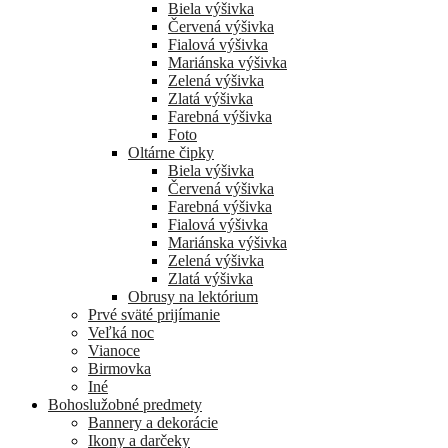
Biela výšivka
Červená výšivka
Fialová výšivka
Mariánska výšivka
Zelená výšivka
Zlatá výšivka
Farebná výšivka
Foto
Oltárne čipky
Biela výšivka
Červená výšivka
Farebná výšivka
Fialová výšivka
Mariánska výšivka
Zelená výšivka
Zlatá výšivka
Obrusy na lektórium
Prvé sväté prijímanie
Veľká noc
Vianoce
Birmovka
Iné
Bohoslužobné predmety
Bannery a dekorácie
Ikony a darčeky