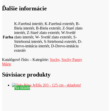
t
Ďalšie informácie
K-Farebná interiér, K-Farebná exteriér, B-
Biela interiér, B-Biela exteriér, Z-Staré zlato
interiér, Z-Staré zlato exteriér, W-Svetlé
Farba
zlato interiér, W- Svetlé zlato exteriér, S-
Strieborná interiér, S-Strieborná exteriér, D-
Drevo-imitácia interiér, D-Drevo-imitácia
exteriér
Katalógové číslo:
-
Kategórie:
Sochy
,
Sochy Panny
Márie
Súvisiace produkty
Na sklade