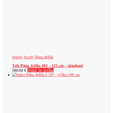
Sochy
,
Sochy Pána Ježiša
Telo Pána Ježiša 203 – 125 cm – skladom!
580,00
€
Pridať do košíka