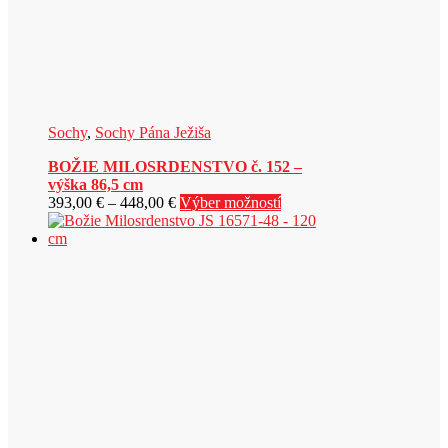
Sochy
,
Sochy Pána Ježiša
BOŽIE MILOSRDENSTVO č. 152 –
výška 86,5 cm
Price
Tento
393,00
€
–
448,00
€
Výber možností
range:
produkt
393,00 €
má
through
viacero
448,00 €
variantov.
Možnosti
si
môžete
vybrať
na
stránke
produktu.