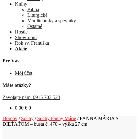
Knihy
Biblia
Liturgické
Modlitebníky a spevníky
Ostatné
Hostie
Showroom
Rok sv. Františka
Akcie
Pre Vás
Môj účet
Máte otázky?
Zavolajte nám: 0915 703 523
0,00
€
0
Domov
/
Sochy
/
Sochy Panny Márie
/
PANNA MÁRIA S
DIEŤAŤOM – busta č. 470 – výška 27 cm