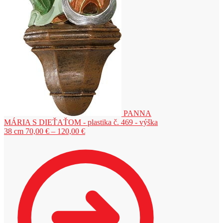
PANNA
MÁRIA S DIEŤAŤOM - plastika č. 469 - výška
Price
38 cm
70,00
€
–
120,00
€
range:
70,00 €
through
120,00 €