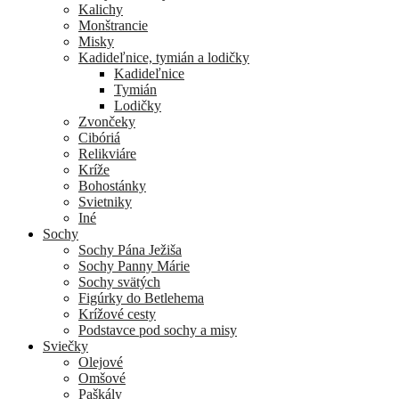
Kalichy
Monštrancie
Misky
Kadideľnice, tymián a lodičky
Kadideľnice
Tymián
Lodičky
Zvončeky
Cibóriá
Relikviáre
Kríže
Bohostánky
Svietniky
Iné
Sochy
Sochy Pána Ježiša
Sochy Panny Márie
Sochy svätých
Figúrky do Betlehema
Krížové cesty
Podstavce pod sochy a misy
Sviečky
Olejové
Omšové
Paškály