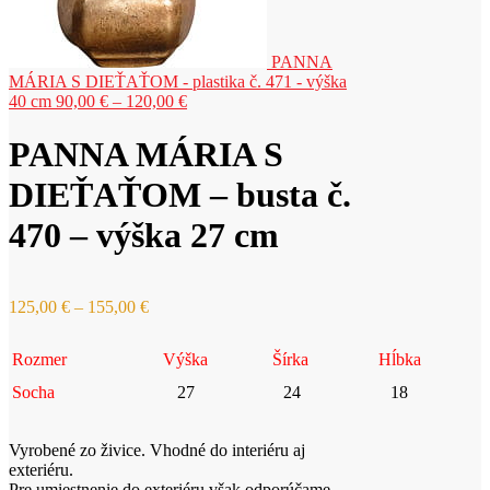
PANNA
MÁRIA S DIEŤAŤOM - plastika č. 471 - výška
Price
40 cm
90,00
€
–
120,00
€
range:
90,00 €
PANNA MÁRIA S
through
120,00 €
DIEŤAŤOM – busta č.
470 – výška 27 cm
Price
125,00
€
–
155,00
€
range:
125,00 €
Rozmer
Výška
Šírka
Hĺbka
through
155,00 €
Socha
27
24
18
Vyrobené zo živice. Vhodné do interiéru aj
exteriéru.
Pre umiestnenie do exteriéru však odporúčame