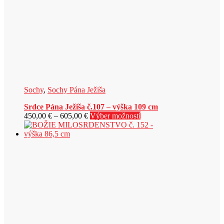
Sochy
,
Sochy Pána Ježiša
Srdce Pána Ježiša č.107 – výška 109 cm
Price
Tento
450,00
€
–
605,00
€
Výber možností
range:
produkt
450,00 €
má
through
viacero
605,00 €
variantov.
Možnosti
si
môžete
vybrať
na
stránke
produktu.