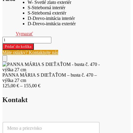
W- Svetlé zlato exteriér
S-Strieborná interiér
S-Strieborná exteriér
D-Drevo-imitácia interiér
D-Drevo-imitácia exteriér
Vymazať
množstvo
PANNA
Pridať do košíka
MÁRIA
Máte otázky? Kontaktujte nás
S
DIEŤAŤOM
-
busta
PANNA MÁRIA S DIEŤAŤOM – busta č. 470 –
č.
výška 27 cm
470
Price
125,00
€
–
155,00
€
-
range:
výška
125,00 €
27
Kontakt
through
cm
155,00 €
M
e