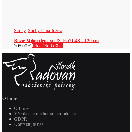
Sochy
,
Sochy Pána Ježiša
Božie Milosrdenstvo JS 16571-48 – 120 cm
305,00
€
Pridať do košíka
O firme
O firme
Všeobecné obchodné podmienky
GDPR
Kontaktujte nás