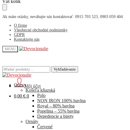
Skip
Skip
Váš košík
to
to
navigation
content
Ak máte otázky, neváhajte nás kontaktovať: 0915 703 523, 0903 059 404
O firme
Všeobecné obchodné podmienky
GDPR
Kontaktujte nás
MENU
Hľadať:
Hľadať:
Vyhľadávanie
Vyhľadávanie
Odevy
Môj účet
Košeľa kňazská
Polo
0,00
€
0
NON IRON 100% bavlna
Royal – 80% bavlna
Popelina – 55% bavlna
Depedencie a birety
Ornáty
Červené