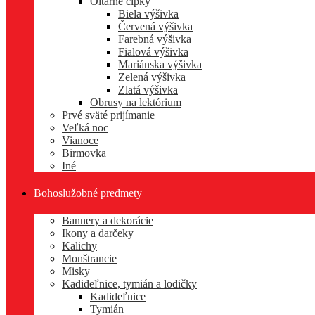
Oltárne čipky
Biela výšivka
Červená výšivka
Farebná výšivka
Fialová výšivka
Mariánska výšivka
Zelená výšivka
Zlatá výšivka
Obrusy na lektórium
Prvé sväté prijímanie
Veľká noc
Vianoce
Birmovka
Iné
Bohoslužobné predmety
Bannery a dekorácie
Ikony a darčeky
Kalichy
Monštrancie
Misky
Kadideľnice, tymián a lodičky
Kadideľnice
Tymián