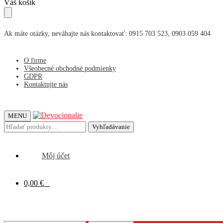
Skip
Skip
Váš košík
to
to
navigation
content
Ak máte otázky, neváhajte nás kontaktovať: 0915 703 523, 0903 059 404
O firme
Všeobecné obchodné podmienky
GDPR
Kontaktujte nás
MENU
Hľadať:
Vyhľadávanie
Môj účet
0,00
€
0