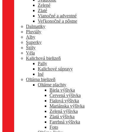
Zelené
Zlaté
Vianočné a adventné
Veľkonočné a pôstne
Dalmatiky
Pluviály
Alby
Superky
Štóly
Véla
Kalichová bielizeň
Pally
Kalichové súpravy
Iné
Oltárna bielizeň
Oltárne plachty
Biela výšivka
Červená výšivka
Fialová výšivka
Mariánska výšivka
Zelená výšivka
Zlatá výšivka
Farebná výšivka
Foto