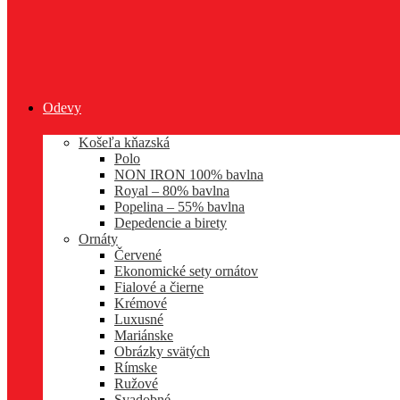
Odevy
Košeľa kňazská
Polo
NON IRON 100% bavlna
Royal – 80% bavlna
Popelina – 55% bavlna
Depedencie a birety
Ornáty
Červené
Ekonomické sety ornátov
Fialové a čierne
Krémové
Luxusné
Mariánske
Obrázky svätých
Rímske
Ružové
Svadobné