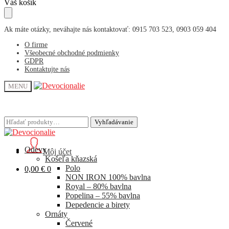
Skip
Skip
Váš košík
to
to
navigation
content
Ak máte otázky, neváhajte nás kontaktovať: 0915 703 523, 0903 059 404
O firme
Všeobecné obchodné podmienky
GDPR
Kontaktujte nás
MENU
Hľadať:
Hľadať:
Vyhľadávanie
Vyhľadávanie
Odevy
Môj účet
Košeľa kňazská
Polo
0,00
€
0
NON IRON 100% bavlna
Royal – 80% bavlna
Popelina – 55% bavlna
Depedencie a birety
Ornáty
Červené