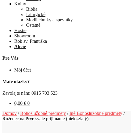
Knihy
Biblia
Liturgické
Modlitebníky a spevníky
Ostatné
Hostie
Showroom
Rok sv. Františka
Akcie
Pre Vás
Môj účet
Máte otázky?
Zavolajte nám: 0915 703 523
0,00
€
0
Domov
/
Bohoslužobné predmety
/
Iné Bohoslužobné predmety
/
Ruženec na Prvé sväté prijímanie (bielo-zlatý)