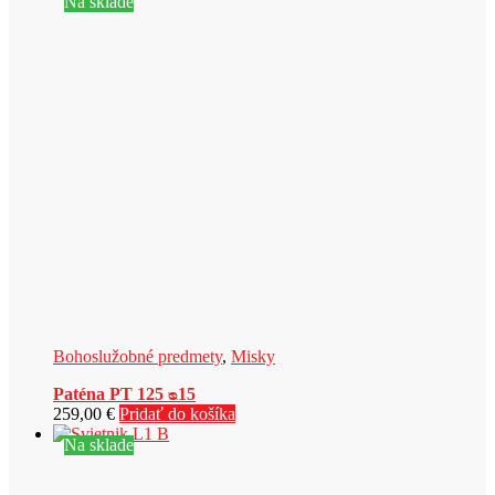
Na sklade
Bohoslužobné predmety
,
Misky
Paténa PT 125 ᴓ15
259,00
€
Pridať do košíka
Na sklade