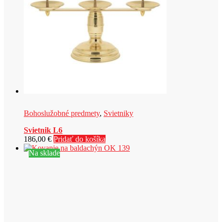
Bohoslužobné predmety
,
Svietniky
Svietnik L6
186,00
€
Pridať do košíka
Na sklade