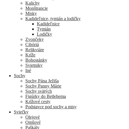
Kalichy
Monštrancie
Misky
Kadideľnice, tymián a lodičky
Kadideľnice
Tymián
Lodičky
Zvončeky
Cibóriá
Relikviáre
Kríže
Bohostánky
Svietniky
Iné
Sochy
Sochy Pána Ježiša
Sochy Panny Márie
Sochy svätých
Figúrky do Betlehema
Krížové cesty
Podstavce pod sochy a misy
Sviečky
Olejové
Omšové
Paškály