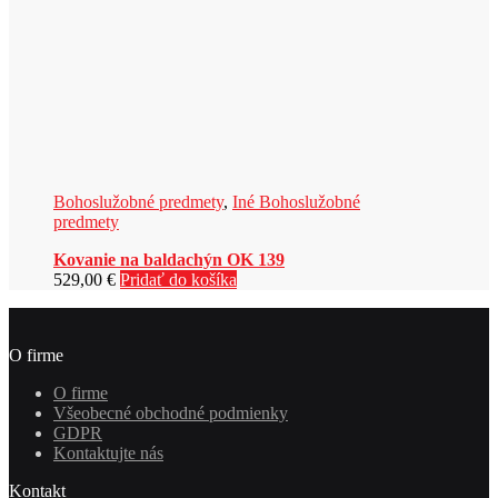
Bohoslužobné predmety
,
Iné Bohoslužobné
predmety
Kovanie na baldachýn OK 139
529,00
€
Pridať do košíka
O firme
O firme
Všeobecné obchodné podmienky
GDPR
Kontaktujte nás
Kontakt