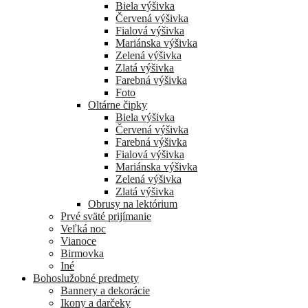
Biela výšivka
Červená výšivka
Fialová výšivka
Mariánska výšivka
Zelená výšivka
Zlatá výšivka
Farebná výšivka
Foto
Oltárne čipky
Biela výšivka
Červená výšivka
Farebná výšivka
Fialová výšivka
Mariánska výšivka
Zelená výšivka
Zlatá výšivka
Obrusy na lektórium
Prvé sväté prijímanie
Veľká noc
Vianoce
Birmovka
Iné
Bohoslužobné predmety
Bannery a dekorácie
Ikony a darčeky