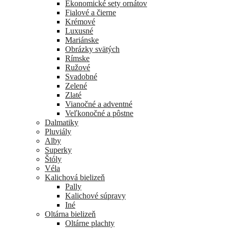
Ekonomické sety ornátov
Fialové a čierne
Krémové
Luxusné
Mariánske
Obrázky svätých
Rímske
Ružové
Svadobné
Zelené
Zlaté
Vianočné a adventné
Veľkonočné a pôstne
Dalmatiky
Pluviály
Alby
Superky
Štóly
Véla
Kalichová bielizeň
Pally
Kalichové súpravy
Iné
Oltárna bielizeň
Oltárne plachty