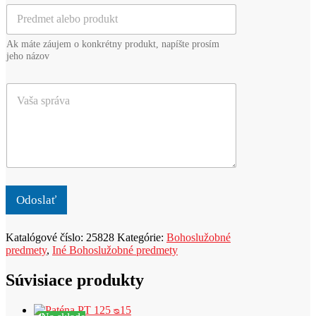
i
P
l
e
r
*
z
e
v
Ak máte záujem o konkrétny produkt, napíšte prosím
d
i
jeho názov
m
s
e
k
V
t
o
a
a
*
š
l
a
e
s
b
p
o
r
p
á
r
v
o
Odoslať
a
d
u
Katalógové číslo:
25828
Kategórie:
Bohoslužobné
k
predmety
,
Iné Bohoslužobné predmety
t
Súvisiace produkty