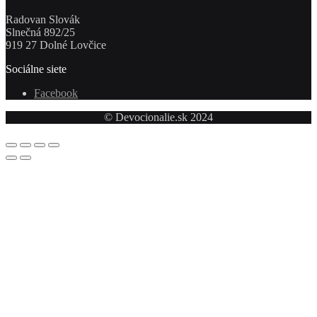
Radovan Slovák
Slnečná 892/25
919 27 Dolné Lovčice
Sociálne siete
Facebook
© Devocionalie.sk 2024