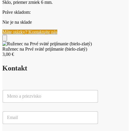
Sklo, priemer zrniek 6 mm.
Práve skladom:
Nie je na sklade
Máte otázky? Kontaktujte nás
Ruženec na Prvé sväté prijímanie (bielo-zlatý)
3,00
€
Kontakt
M
e
n
o
E
a
m
p
a
r
i