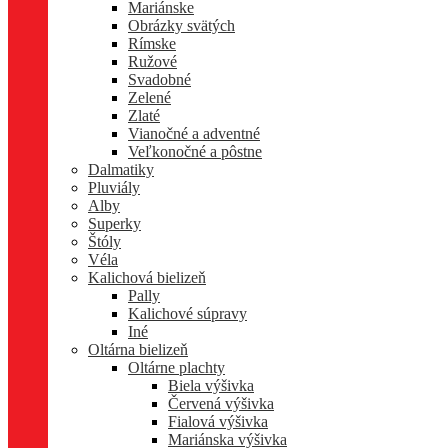
Mariánske
Obrázky svätých
Rímske
Ružové
Svadobné
Zelené
Zlaté
Vianočné a adventné
Veľkonočné a pôstne
Dalmatiky
Pluviály
Alby
Superky
Štóly
Véla
Kalichová bielizeň
Pally
Kalichové súpravy
Iné
Oltárna bielizeň
Oltárne plachty
Biela výšivka
Červená výšivka
Fialová výšivka
Mariánska výšivka