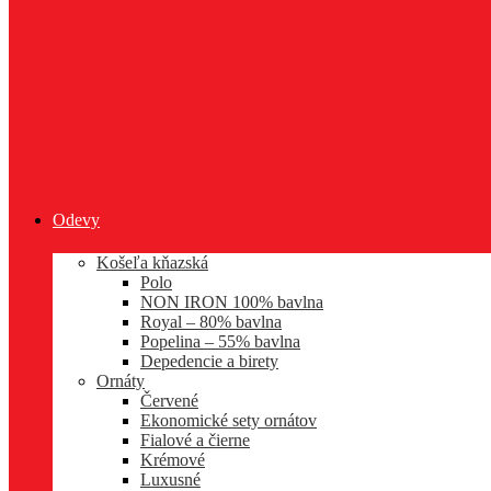
Odevy
Košeľa kňazská
Polo
NON IRON 100% bavlna
Royal – 80% bavlna
Popelina – 55% bavlna
Depedencie a birety
Ornáty
Červené
Ekonomické sety ornátov
Fialové a čierne
Krémové
Luxusné