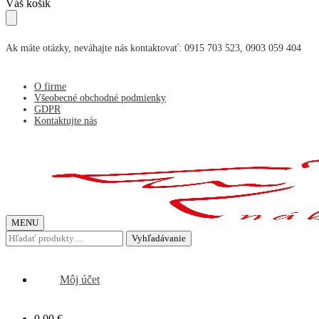
Skip
Skip
Váš košík
to
to
navigation
content
Ak máte otázky, neváhajte nás kontaktovať: 0915 703 523, 0903 059 404
O firme
Všeobecné obchodné podmienky
GDPR
Kontaktujte nás
MENU
Hľadať:
Vyhľadávanie
Môj účet
0,00
€
0