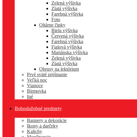
Zelená výšivka
Zlatá výšivka
Farebná výšivka
Foto
Oltárne čipky
Biela výšivka
Červená výšivka
Farebná výšivka
Fialová výšivka
Mariánska výšivka
Zelená výšivka
Zlatá výšivka
Obrusy na lektórium
Prvé sväté prijímanie
Veľká noc
Vianoce
Birmovka
Iné
Bohoslužobné predmety
Bannery a dekorácie
Ikony a darčeky
Kalichy
Monštrancie