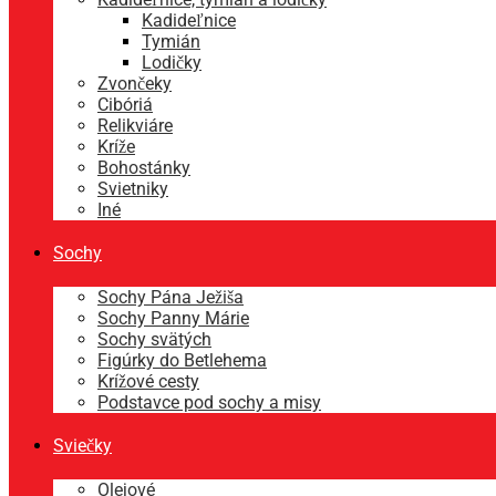
Kadideľnice
Tymián
Lodičky
Zvončeky
Cibóriá
Relikviáre
Kríže
Bohostánky
Svietniky
Iné
Sochy
Sochy Pána Ježiša
Sochy Panny Márie
Sochy svätých
Figúrky do Betlehema
Krížové cesty
Podstavce pod sochy a misy
Sviečky
Olejové