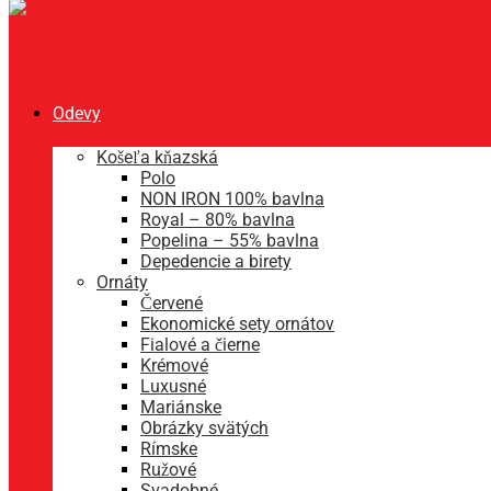
Odevy
Košeľa kňazská
Polo
NON IRON 100% bavlna
Royal – 80% bavlna
Popelina – 55% bavlna
Depedencie a birety
Ornáty
Červené
Ekonomické sety ornátov
Fialové a čierne
Krémové
Luxusné
Mariánske
Obrázky svätých
Rímske
Ružové
Svadobné