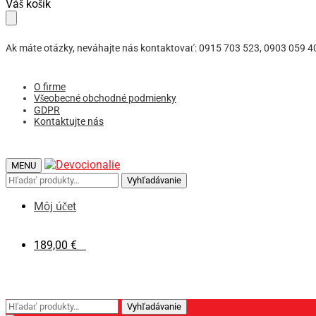
Skip
Skip
Váš košík
to
to
navigation
content
Ak máte otázky, neváhajte nás kontaktovať: 0915 703 523, 0903 059 4
O firme
Všeobecné obchodné podmienky
GDPR
Kontaktujte nás
MENU
Hľadať:
Vyhľadávanie
Môj účet
189,00
€
3
Hľadať:
Vyhľadávanie