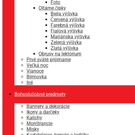
Foto
Oltárne čipky
Biela výšivka
Červená výšivka
Farebná výšivka
Fialová výšivka
Mariánska výšivka
Zelená výšivka
Zlatá výšivka
Obrusy na lektórium
Prvé sväté prijímanie
Veľká noc
Vianoce
Birmovka
Iné
Bohoslužobné predmety
Bannery a dekorácie
Ikony a darčeky
Kalichy
Monštrancie
Misky
Kadideľnice, tymián a lodičky