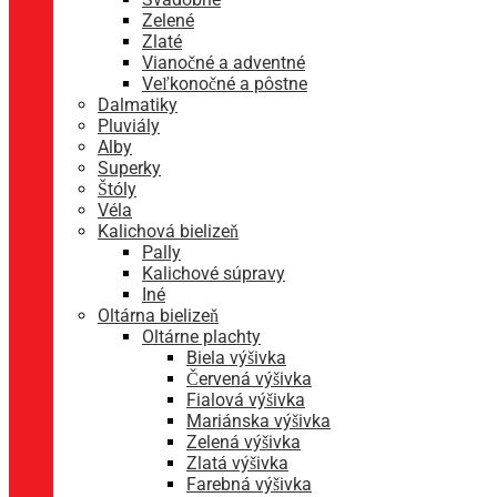
Zelené
Zlaté
Vianočné a adventné
Veľkonočné a pôstne
Dalmatiky
Pluviály
Alby
Superky
Štóly
Véla
Kalichová bielizeň
Pally
Kalichové súpravy
Iné
Oltárna bielizeň
Oltárne plachty
Biela výšivka
Červená výšivka
Fialová výšivka
Mariánska výšivka
Zelená výšivka
Zlatá výšivka
Farebná výšivka