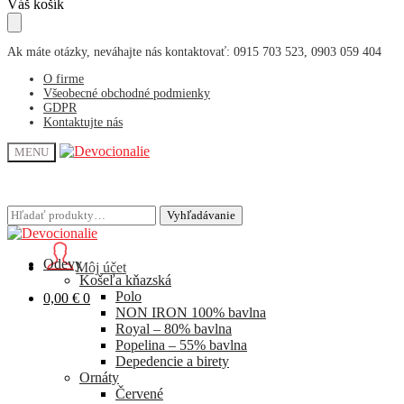
Skip
Skip
Váš košík
to
to
navigation
content
Ak máte otázky, neváhajte nás kontaktovať: 0915 703 523, 0903 059 404
O firme
Všeobecné obchodné podmienky
GDPR
Kontaktujte nás
MENU
Hľadať:
Hľadať:
Vyhľadávanie
Vyhľadávanie
Odevy
Môj účet
Košeľa kňazská
Polo
0,00
€
0
NON IRON 100% bavlna
Royal – 80% bavlna
Popelina – 55% bavlna
Depedencie a birety
Ornáty
Červené