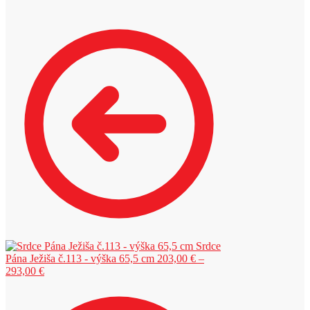
Srdce
Pána Ježiša č.113 - výška 65,5 cm
203,00
€
–
Price
293,00
€
range:
203,00 €
through