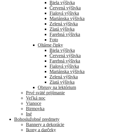
Biela výšivka
Červená výšivka
Fialová výšivka
Mariánska výšivka
Zelená výšivka
Zlatá výšivka
Farebná výšivka
Foto
Oltárne čipky
Biela výšivka
Červená výšivka
Farebná výšivka
Fialová výšivka
Mariánska výšivka
Zelená výšivka
Zlatá výšivka
Obrusy na lektórium
Prvé sväté prijímanie
Veľká noc
Vianoce
Birmovka
Iné
Bohoslužobné predmety
Bannery a dekorácie
Ikony a darčeky