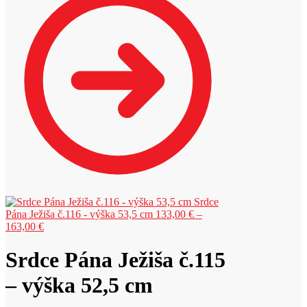
293,00 €
Srdce
Pána Ježiša č.116 - výška 53,5 cm
133,00
€
–
Price
163,00
€
range:
133,00 €
Srdce Pána Ježiša č.115
through
163,00 €
– výška 52,5 cm