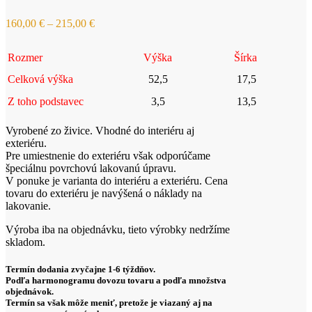
Price
160,00
€
–
215,00
€
range:
160,00 €
Rozmer
Výška
Šírka
through
215,00 €
Celková výška
52,5
17,5
Z toho podstavec
3,5
13,5
Vyrobené zo živice. Vhodné do interiéru aj
exteriéru.
Pre umiestnenie do exteriéru však odporúčame
špeciálnu povrchovú lakovanú úpravu.
V ponuke je varianta do interiéru a exteriéru. Cena
tovaru do exteriéru je navýšená o náklady na
lakovanie.
Výroba iba na objednávku, tieto výrobky nedržíme
skladom.
Termín dodania zvyčajne 1-6 týždňov.
Podľa harmonogramu dovozu tovaru a podľa množstva
objednávok.
Termín sa však môže meniť, pretože je viazaný aj na