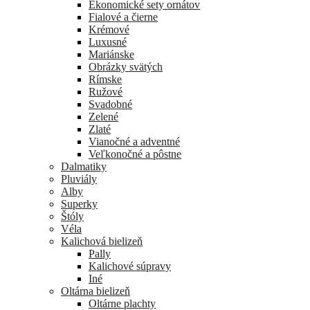
Ekonomické sety ornátov
Fialové a čierne
Krémové
Luxusné
Mariánske
Obrázky svätých
Rímske
Ružové
Svadobné
Zelené
Zlaté
Vianočné a adventné
Veľkonočné a pôstne
Dalmatiky
Pluviály
Alby
Superky
Štóly
Véla
Kalichová bielizeň
Pally
Kalichové súpravy
Iné
Oltárna bielizeň
Oltárne plachty