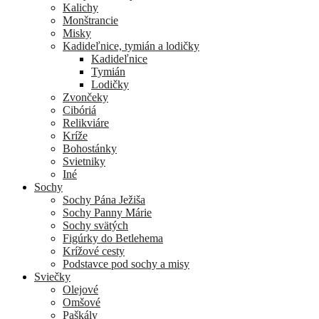
Kalichy
Monštrancie
Misky
Kadideľnice, tymián a lodičky
Kadideľnice
Tymián
Lodičky
Zvončeky
Cibóriá
Relikviáre
Kríže
Bohostánky
Svietniky
Iné
Sochy
Sochy Pána Ježiša
Sochy Panny Márie
Sochy svätých
Figúrky do Betlehema
Krížové cesty
Podstavce pod sochy a misy
Sviečky
Olejové
Omšové
Paškály