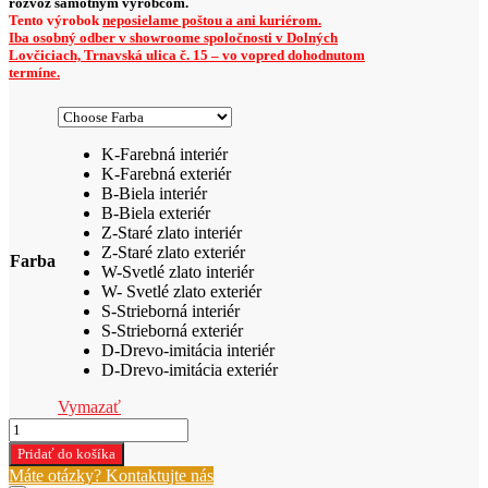
rozvoz samotným výrobcom.
Tento výrobok
neposielame poštou a ani kuriérom.
Iba osobný odber v showroome spoločnosti v Dolných
Lovčiciach, Trnavská ulica č. 15 – vo vopred dohodnutom
termíne.
K-Farebná interiér
K-Farebná exteriér
B-Biela interiér
B-Biela exteriér
Z-Staré zlato interiér
Z-Staré zlato exteriér
Farba
W-Svetlé zlato interiér
W- Svetlé zlato exteriér
S-Strieborná interiér
S-Strieborná exteriér
D-Drevo-imitácia interiér
D-Drevo-imitácia exteriér
Vymazať
množstvo
Srdce
Pridať do košíka
Pána
Máte otázky? Kontaktujte nás
Ježiša