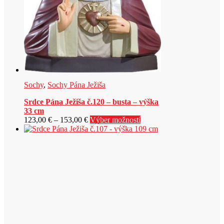
Sochy
,
Sochy Pána Ježiša
Srdce Pána Ježiša č.120 – busta – výška
33 cm
Price
Tento
123,00
€
–
153,00
€
Výber možností
range:
produkt
123,00 €
má
through
viacero
153,00 €
variantov.
Možnosti
si
môžete
vybrať
na
stránke
produktu.