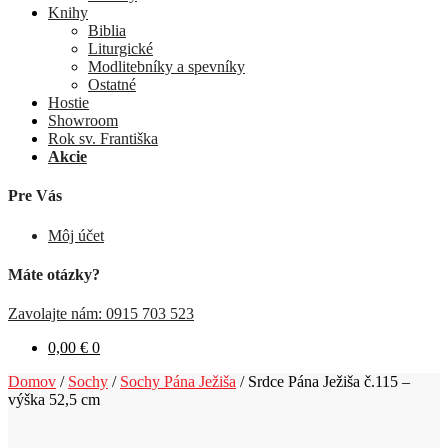
Knihy
Biblia
Liturgické
Modlitebníky a spevníky
Ostatné
Hostie
Showroom
Rok sv. Františka
Akcie
Pre Vás
Môj účet
Máte otázky?
Zavolajte nám: 0915 703 523
0,00
€
0
Domov
/
Sochy
/
Sochy Pána Ježiša
/
Srdce Pána Ježiša č.115 –
výška 52,5 cm