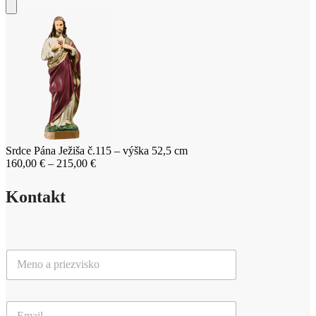
č.115
-
výška
52,5
cm
Srdce Pána Ježiša č.115 – výška 52,5 cm
Price
160,00
€
–
215,00
€
range:
160,00 €
Kontakt
through
215,00 €
M
e
n
o
E
a