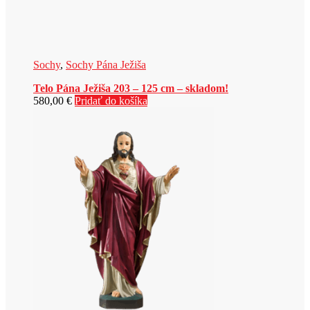
Sochy
,
Sochy Pána Ježiša
Telo Pána Ježiša 203 – 125 cm – skladom!
580,00
€
Pridať do košíka