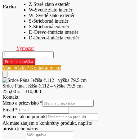
Z-Staré zlato exteriér
Farba
W-Svetlé zlato interiér
W- Svetlé zlato exteriér
S-Strieborná interiér
S-Strieborná exteriér
D-Drevo-imitácia interiér
D-Drevo-imitácia exteriér
Vymazať
množstvo
Srdce
Pridať do košíka
Pána
Máte otázky? Kontaktujte nás
Ježiša
č.112
-
Srdce Pána Ježiša č.112 – výška 79,5 cm
výška
Price
255,00
€
–
310,00
€
79,5
range:
Kontakt
cm
255,00 €
Meno a priezvisko
*
through
Email
*
310,00 €
Predmet alebo produkt
Ak máte záujem o konkrétny produkt, napíšte
prosím jeho názov