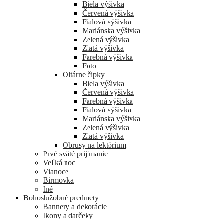
Biela výšivka
Červená výšivka
Fialová výšivka
Mariánska výšivka
Zelená výšivka
Zlatá výšivka
Farebná výšivka
Foto
Oltárne čipky
Biela výšivka
Červená výšivka
Farebná výšivka
Fialová výšivka
Mariánska výšivka
Zelená výšivka
Zlatá výšivka
Obrusy na lektórium
Prvé sväté prijímanie
Veľká noc
Vianoce
Birmovka
Iné
Bohoslužobné predmety
Bannery a dekorácie
Ikony a darčeky