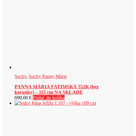
si
môžete
vybrať
na
stránke
produktu.
Sochy
,
Sochy Panny Márie
PANNA MÁRIA FATIMSKÁ 552K (bez
korunky) – 115 cm NA SKLADE
690,00
€
Pridať do košíka