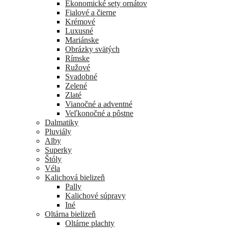
Ekonomické sety ornátov
Fialové a čierne
Krémové
Luxusné
Mariánske
Obrázky svätých
Rímske
Ružové
Svadobné
Zelené
Zlaté
Vianočné a adventné
Veľkonočné a pôstne
Dalmatiky
Pluviály
Alby
Superky
Štóly
Véla
Kalichová bielizeň
Pally
Kalichové súpravy
Iné
Oltárna bielizeň
Oltárne plachty