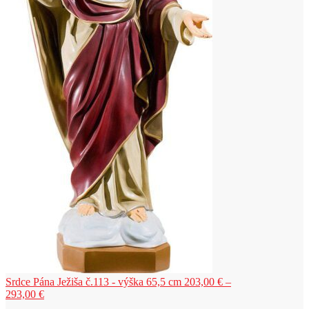
Srdce Pána Ježiša č.113 - výška 65,5 cm
203,00
€
–
Price
293,00
€
range: