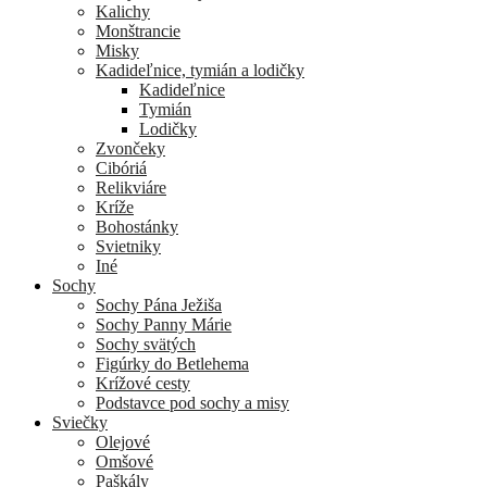
Kalichy
Monštrancie
Misky
Kadideľnice, tymián a lodičky
Kadideľnice
Tymián
Lodičky
Zvončeky
Cibóriá
Relikviáre
Kríže
Bohostánky
Svietniky
Iné
Sochy
Sochy Pána Ježiša
Sochy Panny Márie
Sochy svätých
Figúrky do Betlehema
Krížové cesty
Podstavce pod sochy a misy
Sviečky
Olejové
Omšové
Paškály