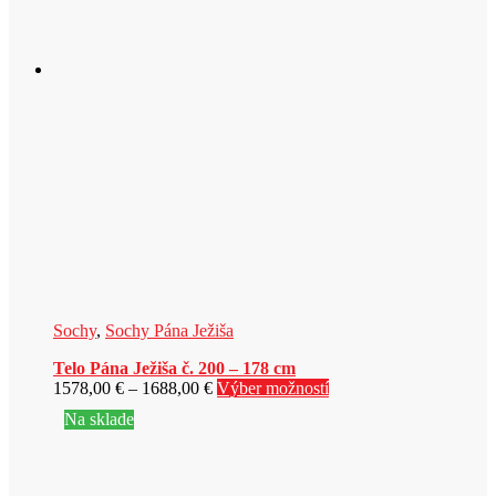
Sochy
,
Sochy Pána Ježiša
Telo Pána Ježiša č. 200 – 178 cm
Price
Tento
1578,00
€
–
1688,00
€
Výber možností
range:
produkt
Na sklade
1578,00 €
má
through
viacero
1688,00 €
variantov.
Možnosti