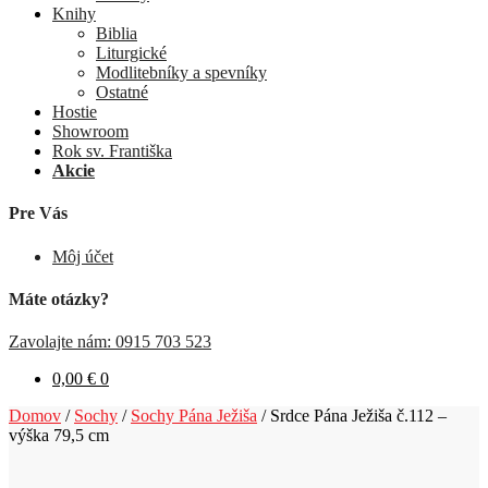
Knihy
Biblia
Liturgické
Modlitebníky a spevníky
Ostatné
Hostie
Showroom
Rok sv. Františka
Akcie
Pre Vás
Môj účet
Máte otázky?
Zavolajte nám: 0915 703 523
0,00
€
0
Domov
/
Sochy
/
Sochy Pána Ježiša
/
Srdce Pána Ježiša č.112 –
výška 79,5 cm