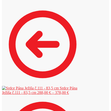
Srdce Pána
Price
Ježiša č.111 - 83,5 cm
288,00
€
–
378,00
€
range:
288,00 €
through
378,00 €