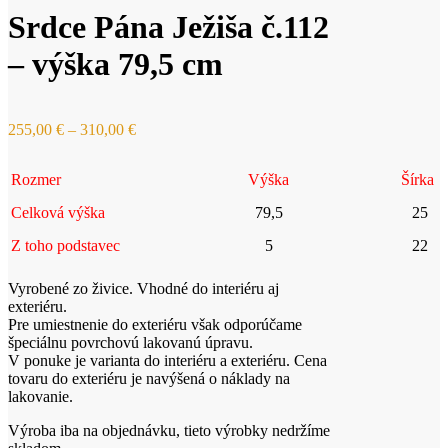
203,00 €
Srdce Pána Ježiša č.112
through
293,00 €
– výška 79,5 cm
Price
255,00
€
–
310,00
€
range:
255,00 €
Rozmer
Výška
Šírka
through
310,00 €
Celková výška
79,5
25
Z toho podstavec
5
22
Vyrobené zo živice. Vhodné do interiéru aj
exteriéru.
Pre umiestnenie do exteriéru však odporúčame
špeciálnu povrchovú lakovanú úpravu.
V ponuke je varianta do interiéru a exteriéru. Cena
tovaru do exteriéru je navýšená o náklady na
lakovanie.
Výroba iba na objednávku, tieto výrobky nedržíme