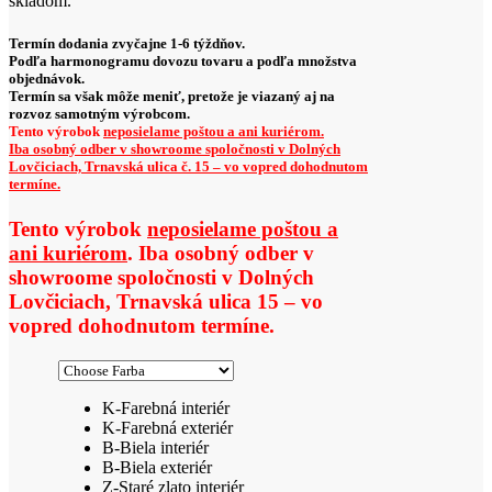
skladom.
Termín dodania zvyčajne 1-6 týždňov.
Podľa harmonogramu dovozu tovaru a podľa množstva
objednávok.
Termín sa však môže meniť, pretože je viazaný aj na
rozvoz samotným výrobcom.
Tento výrobok
neposielame poštou a ani kuriérom.
Iba osobný odber v showroome spoločnosti v Dolných
Lovčiciach, Trnavská ulica č. 15 – vo vopred dohodnutom
termíne.
Tento výrobok
neposielame poštou a
ani kuriérom
. Iba osobný odber v
showroome spoločnosti v Dolných
Lovčiciach, Trnavská ulica 15 – vo
vopred dohodnutom termíne.
K-Farebná interiér
K-Farebná exteriér
B-Biela interiér
B-Biela exteriér
Z-Staré zlato interiér