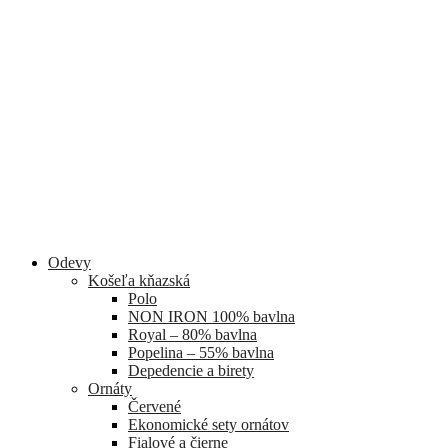
Odevy
Košeľa kňazská
Polo
NON IRON 100% bavlna
Royal – 80% bavlna
Popelina – 55% bavlna
Depedencie a birety
Ornáty
Červené
Ekonomické sety ornátov
Fialové a čierne