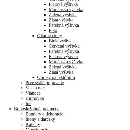
Fialová výšivka
Mariánska výšivka
Zelená výšivka
Zlatá výšivka
Farebná výšivka
Foto
Oltárne čipky
Biela výšivka
Červená výšivka
Farebná výšivka
Fialová výšivka
Mariánska výšivka
Zelená výšivka
Zlatá výšivka
Obrusy na lektórium
Prvé sväté prijímanie
Veľká noc
Vianoce
Birmovka
Iné
Bohoslužobné predmety
Bannery a dekorácie
Ikony a darčeky
Kalichy
Monštrancie