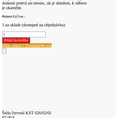
dodanie potrvá asi mesiac, ak je skladom, k odberu
je okamžite.
Momentálne:
1 na sklade (dostupné na objednávku)
množstvo
Štóla
Pridať do košíka
červená
Máte otázky? Kontaktujte nás
KST
026/02/01
Štóla červená KST 026/02/01
87,00
€