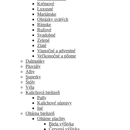
Krémové
Luxusné
Mariánske
Obrázky svätých
Rímske
Ružové
Svadobné
Zelené
Zlaté
Vianočné a adventné
Veľkonočné a pôstne
Dalmatiky
Pluviály
Alby
Superky
Štóly
Véla
Kalichová bielizeň
Pally
Kalichové súpravy
Iné
Oltárna bielizeň
Oltárne plachty
Biela výšivka
Červená výšivka