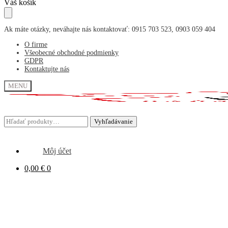
Skip
Skip
Váš košík
to
to
navigation
content
Ak máte otázky, neváhajte nás kontaktovať: 0915 703 523, 0903 059 404
O firme
Všeobecné obchodné podmienky
GDPR
Kontaktujte nás
MENU
Hľadať:
Hľadať:
Vyhľadávanie
Vyhľadávanie
Môj účet
0,00
€
0