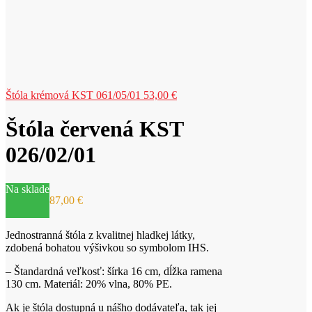
Štóla krémová KST 061/05/01
53,00
€
Štóla červená KST
026/02/01
Na sklade
87,00
€
Jednostranná štóla z kvalitnej hladkej látky,
zdobená bohatou výšivkou so symbolom IHS.
– Štandardná veľkosť: šírka 16 cm, dĺžka ramena
130 cm. Materiál: 20% vlna, 80% PE.
Ak je štóla dostupná u nášho dodávateľa, tak jej