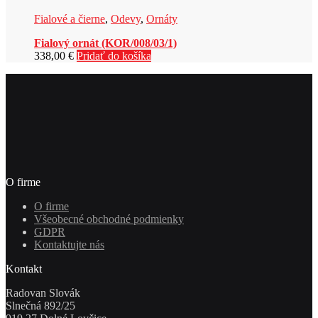
Fialové a čierne
,
Odevy
,
Ornáty
Fialový ornát (KOR/008/03/1)
338,00
€
Pridať do košíka
O firme
O firme
Všeobecné obchodné podmienky
GDPR
Kontaktujte nás
Kontakt
Radovan Slovák
Slnečná 892/25