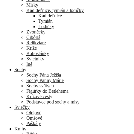
Misky
Kadideľnice, tymián a lodičky
Kadideľnice
Tymián
Lodičky
Zvončeky
Cibóriá
Relikviáre
Kríže
Bohostánky
Svietniky
Iné
Sochy
Sochy Pána Ježiša
Sochy Panny Márie
Sochy svätých
Figúrky do Betlehema
Krížové cesty
Podstavce pod sochy a misy
Sviečky
Olejové
Omšové
Paškály
Knihy