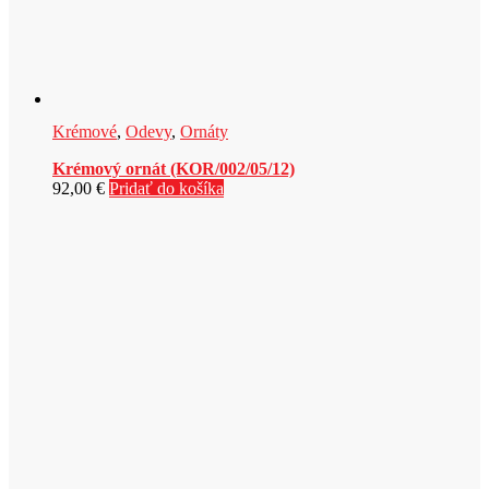
Krémové
,
Odevy
,
Ornáty
Krémový ornát (KOR/002/05/12)
92,00
€
Pridať do košíka