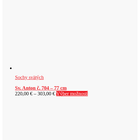
Sochy svätých
Sv. Anton č. 704 – 77 cm
Price
Tento
220,00
€
–
303,00
€
Výber možností
range:
produkt
220,00 €
má
through
viacero
303,00 €
variantov.
Možnosti
si
môžete
vybrať