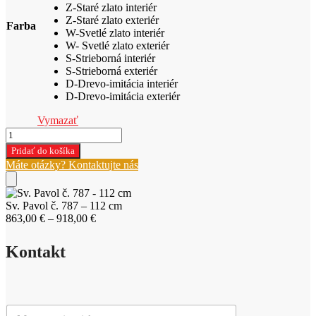
Z-Staré zlato interiér
Z-Staré zlato exteriér
Farba
W-Svetlé zlato interiér
W- Svetlé zlato exteriér
S-Strieborná interiér
S-Strieborná exteriér
D-Drevo-imitácia interiér
D-Drevo-imitácia exteriér
Vymazať
množstvo
Sv.
Pridať do košíka
Pavol
Máte otázky? Kontaktujte nás
č.
787
-
Sv. Pavol č. 787 – 112 cm
112
Price
863,00
€
–
918,00
€
cm
range:
863,00 €
Kontakt
through
918,00 €
M