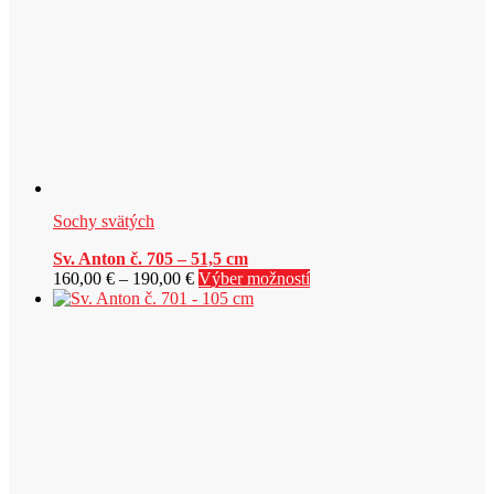
na
stránke
produktu.
Sochy svätých
Sv. Anton č. 705 – 51,5 cm
Price
Tento
160,00
€
–
190,00
€
Výber možností
range:
produkt
160,00 €
má
through
viacero
190,00 €
variantov.
Možnosti
si
môžete
vybrať
na
stránke