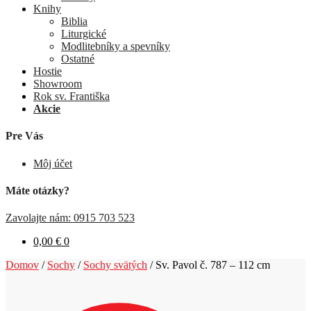
Knihy
Biblia
Liturgické
Modlitebníky a spevníky
Ostatné
Hostie
Showroom
Rok sv. Františka
Akcie
Pre Vás
Môj účet
Máte otázky?
Zavolajte nám: 0915 703 523
0,00
€
0
Domov
/
Sochy
/
Sochy svätých
/
Sv. Pavol č. 787 – 112 cm