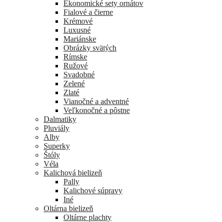
Ekonomické sety ornátov
Fialové a čierne
Krémové
Luxusné
Mariánske
Obrázky svätých
Rímske
Ružové
Svadobné
Zelené
Zlaté
Vianočné a adventné
Veľkonočné a pôstne
Dalmatiky
Pluviály
Alby
Superky
Štóly
Véla
Kalichová bielizeň
Pally
Kalichové súpravy
Iné
Oltárna bielizeň
Oltárne plachty