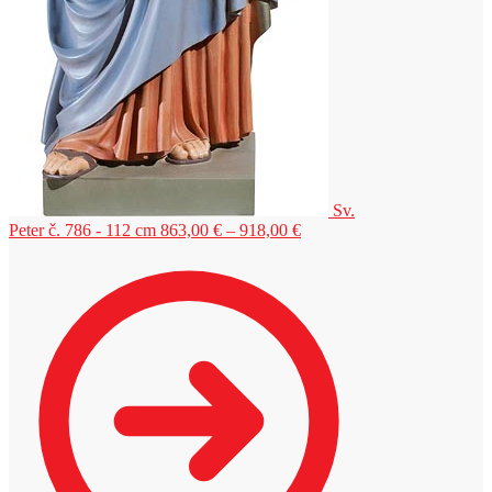
Sv.
Price
Peter č. 786 - 112 cm
863,00
€
–
918,00
€
range:
863,00 €
through
918,00 €