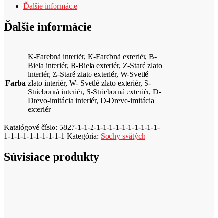
Ďalšie informácie
k
t
Ďalšie informácie
K-Farebná interiér, K-Farebná exteriér, B-
Biela interiér, B-Biela exteriér, Z-Staré zlato
interiér, Z-Staré zlato exteriér, W-Svetlé
Farba
zlato interiér, W- Svetlé zlato exteriér, S-
Strieborná interiér, S-Strieborná exteriér, D-
Drevo-imitácia interiér, D-Drevo-imitácia
exteriér
Katalógové číslo:
5827-1-1-2-1-1-1-1-1-1-1-1-1-1-
1-1-1-1-1-1-1-1-1-1
Kategória:
Sochy svätých
Súvisiace produkty