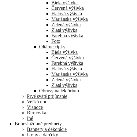
Biela výšivka
Červená výšivka
Fialová výšivka
Mariánska výšivka
Zelená výšivka
Zlatá výšivka
Farebná výšivka
Foto
Oltárne čipky
Biela výšivka
Červená výšivka
Farebná výšivka
Fialová výšivka
Mariánska výšivka
Zelená výšivka
Zlatá výšivka
Obrusy na lektórium
Prvé sväté prijímanie
Veľká noc
Vianoce
Birmovka
Iné
Bohoslužobné predmety
Bannery a dekorácie
Ikony a darčeky