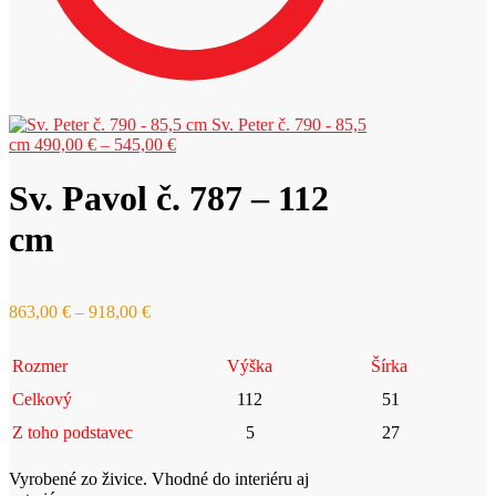
Sv. Peter č. 790 - 85,5
Price
cm
490,00
€
–
545,00
€
range:
490,00 €
Sv. Pavol č. 787 – 112
through
545,00 €
cm
Price
863,00
€
–
918,00
€
range:
863,00 €
Rozmer
Výška
Šírka
through
918,00 €
Celkový
112
51
Z toho podstavec
5
27
Vyrobené zo živice. Vhodné do interiéru aj