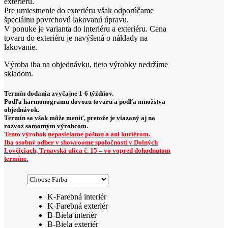
exteriéru.
Pre umiestnenie do exteriéru však odporúčame
špeciálnu povrchovú lakovanú úpravu.
V ponuke je varianta do interiéru a exteriéru. Cena
tovaru do exteriéru je navýšená o náklady na
lakovanie.
Výroba iba na objednávku, tieto výrobky nedržíme
skladom.
Termín dodania zvyčajne 1-6 týždňov.
Podľa harmonogramu dovozu tovaru a podľa množstva
objednávok.
Termín sa však môže meniť, pretože je viazaný aj na
rozvoz samotným výrobcom.
Tento výrobok
neposielame poštou a ani kuriérom.
Iba osobný odber v showroome spoločnosti v Dolných
Lovčiciach, Trnavská ulica č. 15 – vo vopred dohodnutom
termíne.
K-Farebná interiér
K-Farebná exteriér
B-Biela interiér
B-Biela exteriér