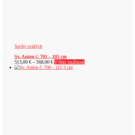
produktu.
Sochy svätých
Sv. Anton č. 701 – 105 cm
Price
Tento
513,00
€
–
568,00
€
Výber možností
range:
produkt
513,00 €
má
through
viacero
568,00 €
variantov.
Možnosti
si
môžete
vybrať
na
stránke
produktu.