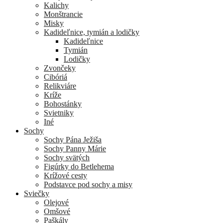
Kalichy
Monštrancie
Misky
Kadideľnice, tymián a lodičky
Kadideľnice
Tymián
Lodičky
Zvončeky
Cibóriá
Relikviáre
Kríže
Bohostánky
Svietniky
Iné
Sochy
Sochy Pána Ježiša
Sochy Panny Márie
Sochy svätých
Figúrky do Betlehema
Krížové cesty
Podstavce pod sochy a misy
Sviečky
Olejové
Omšové
Paškály