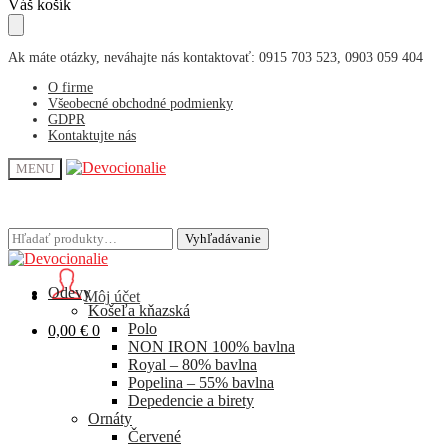
Skip
Skip
Váš košík
to
to
navigation
content
Ak máte otázky, neváhajte nás kontaktovať: 0915 703 523, 0903 059 404
O firme
Všeobecné obchodné podmienky
GDPR
Kontaktujte nás
MENU
Hľadať:
Hľadať:
Vyhľadávanie
Vyhľadávanie
Odevy
Môj účet
Košeľa kňazská
Polo
0,00
€
0
NON IRON 100% bavlna
Royal – 80% bavlna
Popelina – 55% bavlna
Depedencie a birety
Ornáty
Červené