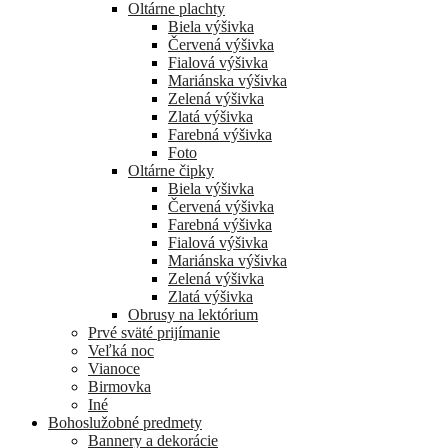
Oltárne plachty
Biela výšivka
Červená výšivka
Fialová výšivka
Mariánska výšivka
Zelená výšivka
Zlatá výšivka
Farebná výšivka
Foto
Oltárne čipky
Biela výšivka
Červená výšivka
Farebná výšivka
Fialová výšivka
Mariánska výšivka
Zelená výšivka
Zlatá výšivka
Obrusy na lektórium
Prvé sväté prijímanie
Veľká noc
Vianoce
Birmovka
Iné
Bohoslužobné predmety
Bannery a dekorácie