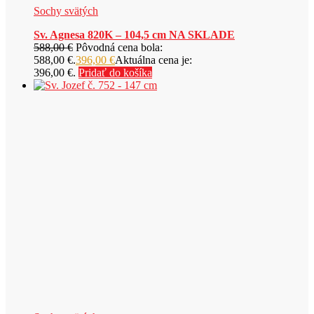
Sochy svätých
Sv. Agnesa 820K – 104,5 cm NA SKLADE
588,00
€
Pôvodná cena bola:
588,00 €.
396,00
€
Aktuálna cena je:
396,00 €.
Pridať do košíka