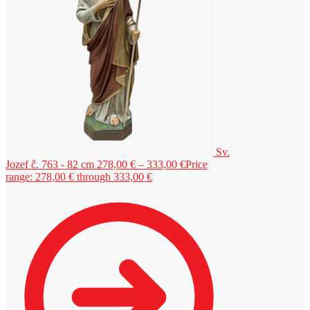
Sv.
Jozef č. 763 - 82 cm
278,00
€
–
333,00
€
Price
range: 278,00 € through 333,00 €