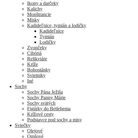
Ikony a darčeky
Kalichy
Monštrancie
Misky
Kadideľnice, tymián a lodičky
Kadideľnice
Tymián
Lodičky
Zvončeky
Cibóriá
Relikviáre
Kríže
Bohostánky
Svietniky
Iné
Sochy
Sochy Pána Ježiša
Sochy Panny Márie
Sochy svätých
Figúrky do Betlehema
Krížové cesty
Podstavce pod sochy a misy
Sviečky
Olejové
Omšové