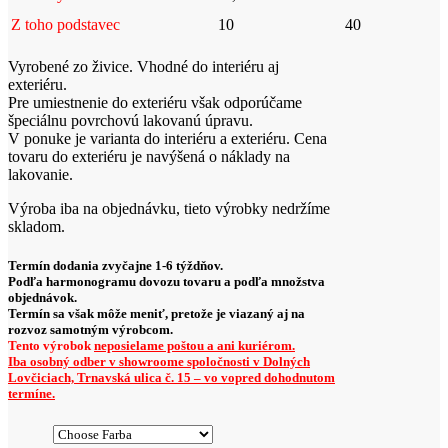
Z toho podstavec
10
40
Vyrobené zo živice. Vhodné do interiéru aj
exteriéru.
Pre umiestnenie do exteriéru však odporúčame
špeciálnu povrchovú lakovanú úpravu.
V ponuke je varianta do interiéru a exteriéru. Cena
tovaru do exteriéru je navýšená o náklady na
lakovanie.
Výroba iba na objednávku, tieto výrobky nedržíme
skladom.
Termín dodania zvyčajne 1-6 týždňov.
Podľa harmonogramu dovozu tovaru a podľa množstva
objednávok.
Termín sa však môže meniť, pretože je viazaný aj na
rozvoz samotným výrobcom.
Tento výrobok
neposielame poštou a ani kuriérom.
Iba osobný odber v showroome spoločnosti v Dolných
Lovčiciach, Trnavská ulica č. 15 – vo vopred dohodnutom
termíne.