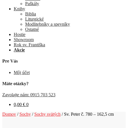
Paškály
Knihy
Biblia
Liturgické
Modlitebníky a spevníky
Ostatné
Hostie
Showroom
Rok sv. Františka
Akcie
Pre Vás
Môj účet
Máte otázky?
Zavolajte nám: 0915 703 523
0,00
€
0
Domov
/
Sochy
/
Sochy svätých
/
Sv. Peter č. 780 – 162,5 cm