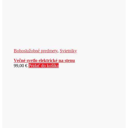
Bohoslužobné predmety
,
Svietniky
Večné svetlo elektrické na stenu
99,00
€
Pridať do košíka