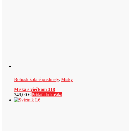
Bohoslužobné predmety
,
Misky
Miska s viečkom 318
349,00
€
Pridať do košíka