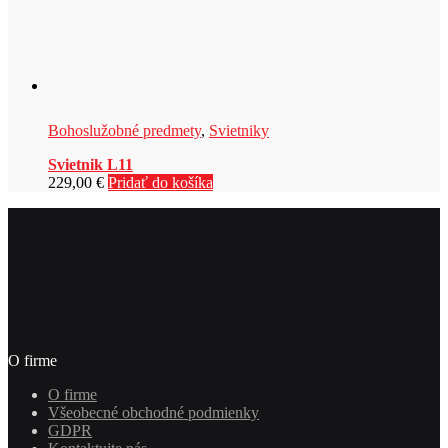
Bohoslužobné predmety
,
Svietniky
Svietnik L11
229,00
€
Pridať do košíka
O firme
O firme
Všeobecné obchodné podmienky
GDPR