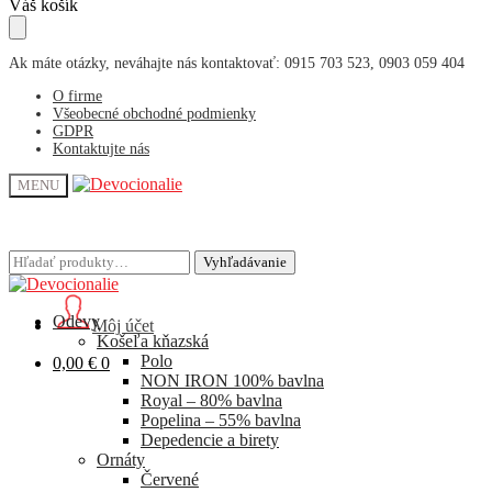
Skip
Skip
Váš košík
to
to
navigation
content
Ak máte otázky, neváhajte nás kontaktovať: 0915 703 523, 0903 059 404
O firme
Všeobecné obchodné podmienky
GDPR
Kontaktujte nás
MENU
Hľadať:
Hľadať:
Vyhľadávanie
Vyhľadávanie
Odevy
Môj účet
Košeľa kňazská
Polo
0,00
€
0
NON IRON 100% bavlna
Royal – 80% bavlna
Popelina – 55% bavlna
Depedencie a birety
Ornáty
Červené