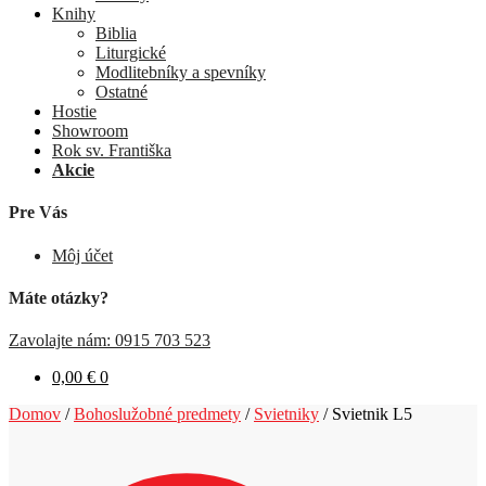
Knihy
Biblia
Liturgické
Modlitebníky a spevníky
Ostatné
Hostie
Showroom
Rok sv. Františka
Akcie
Pre Vás
Môj účet
Máte otázky?
Zavolajte nám: 0915 703 523
0,00
€
0
Domov
/
Bohoslužobné predmety
/
Svietniky
/
Svietnik L5