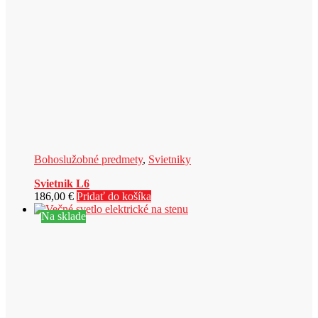
Bohoslužobné predmety
,
Svietniky
Svietnik L6
186,00
€
Pridať do košíka
Na sklade