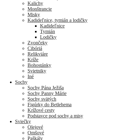
Kalichy
Monštrancie
Misky
Kadideľnice, tymián a lodičky
Kadideľnice
Tymián
Lodičky
Zvončeky
Cibóriá
Relikviáre
Kríže
Bohostánky
Svietniky
Iné
Sochy
Sochy Pána Ježiša
Sochy Panny Márie
Sochy svätých
Figúrky do Betlehema
Krížové cesty
Podstavce pod sochy a misy
Sviečky
Olejové
Omšové
Paškály