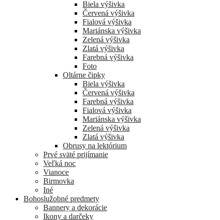
Biela výšivka
Červená výšivka
Fialová výšivka
Mariánska výšivka
Zelená výšivka
Zlatá výšivka
Farebná výšivka
Foto
Oltárne čipky
Biela výšivka
Červená výšivka
Farebná výšivka
Fialová výšivka
Mariánska výšivka
Zelená výšivka
Zlatá výšivka
Obrusy na lektórium
Prvé sväté prijímanie
Veľká noc
Vianoce
Birmovka
Iné
Bohoslužobné predmety
Bannery a dekorácie
Ikony a darčeky