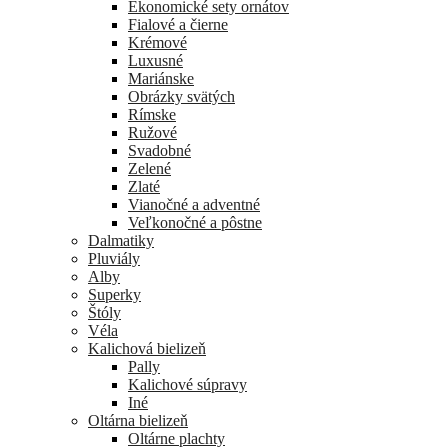
Ekonomické sety ornátov
Fialové a čierne
Krémové
Luxusné
Mariánske
Obrázky svätých
Rímske
Ružové
Svadobné
Zelené
Zlaté
Vianočné a adventné
Veľkonočné a pôstne
Dalmatiky
Pluviály
Alby
Superky
Štóly
Véla
Kalichová bielizeň
Pally
Kalichové súpravy
Iné
Oltárna bielizeň
Oltárne plachty