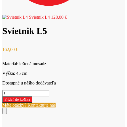
Svietnik L4
128,00
€
Svietnik L5
162,00
€
Materiál: leštená mosadz.
Výška: 45 cm
Dostupné u nášho dodávateľa
množstvo
Svietnik
Pridať do košíka
L5
Máte otázky? Kontaktujte nás