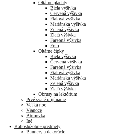
Oltárne plachty
Biela výšivka
Červená výšivka
Fialová výšivka
Mariánska výšivka
Zelená výšivka
Zlatá výšivka
Farebná výšivka
Foto
Oltárne čipky
Biela výšivka
Červená výšivka
Farebná výšivka
Fialová výšivka
Mariánska výšivka
Zelená výšivka
Zlatá výšivka
Obrusy na lektórium
Prvé sväté prijímanie
Veľká noc
Vianoce
Birmovka
Iné
Bohoslužobné predmety
Bannery a dekorácie