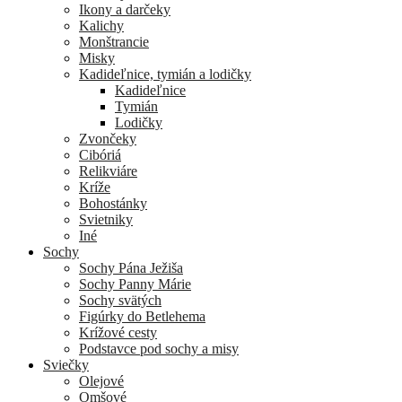
Ikony a darčeky
Kalichy
Monštrancie
Misky
Kadideľnice, tymián a lodičky
Kadideľnice
Tymián
Lodičky
Zvončeky
Cibóriá
Relikviáre
Kríže
Bohostánky
Svietniky
Iné
Sochy
Sochy Pána Ježiša
Sochy Panny Márie
Sochy svätých
Figúrky do Betlehema
Krížové cesty
Podstavce pod sochy a misy
Sviečky
Olejové
Omšové