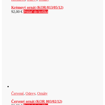
Krémový ornát (KOR/013/05/12)
92,00
€
Pridať do košíka
Červené
,
Odevy
,
Ornáty
Červený ornát (KOR 003/02/12)