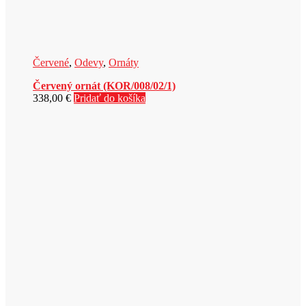
Červené
,
Odevy
,
Ornáty
Červený ornát (KOR/008/02/1)
338,00
€
Pridať do košíka