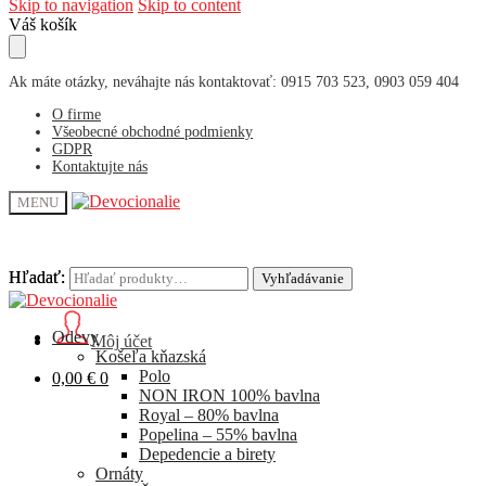
Skip to navigation
Skip to content
Váš košík
Ak máte otázky, neváhajte nás kontaktovať: 0915 703 523, 0903 059 404
O firme
Všeobecné obchodné podmienky
GDPR
Kontaktujte nás
MENU
Hľadať:
Hľadať:
Vyhľadávanie
Vyhľadávanie
Odevy
Môj účet
Košeľa kňazská
Polo
0,00
€
0
NON IRON 100% bavlna
Royal – 80% bavlna
Popelina – 55% bavlna
Depedencie a birety
Ornáty