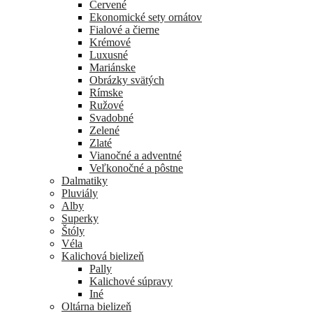
Červené
Ekonomické sety ornátov
Fialové a čierne
Krémové
Luxusné
Mariánske
Obrázky svätých
Rímske
Ružové
Svadobné
Zelené
Zlaté
Vianočné a adventné
Veľkonočné a pôstne
Dalmatiky
Pluviály
Alby
Superky
Štóly
Véla
Kalichová bielizeň
Pally
Kalichové súpravy
Iné
Oltárna bielizeň