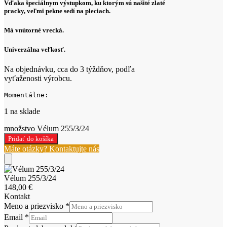
Vďaka špeciálnym výstupkom, ku ktorým sú našité zlaté
pracky, veľmi pekne sedí na pleciach.
Má vnútorné vrecká.
Univerzálna veľkosť.
Na objednávku, cca do 3 týždňov, podľa
vyťaženosti výrobcu.
Momentálne:
1 na sklade
množstvo Vélum 255/3/24
Pridať do košíka
Máte otázky? Kontaktujte nás
Vélum 255/3/24
148,00
€
Kontakt
Meno a priezvisko
*
Email
*