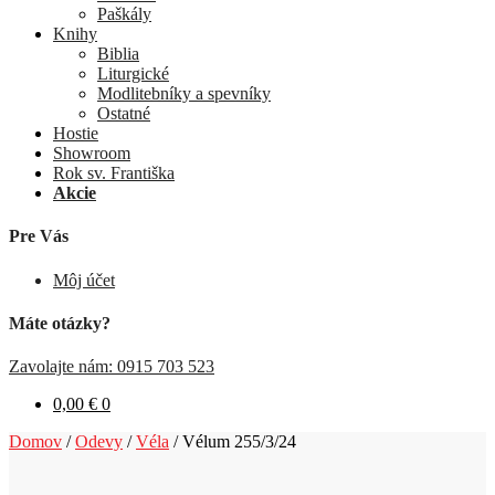
Paškály
Knihy
Biblia
Liturgické
Modlitebníky a spevníky
Ostatné
Hostie
Showroom
Rok sv. Františka
Akcie
Pre Vás
Môj účet
Máte otázky?
Zavolajte nám: 0915 703 523
0,00
€
0
Domov
/
Odevy
/
Véla
/
Vélum 255/3/24