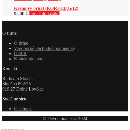
Krémový ornát (KOR/013/05/12)
92,00
€
Pridať do košíka
O firme
O firme
Všeobecné obchodné podmienky
GDPR
Kontaktujte nás
Kontakt
Radovan Slovák
Slnečná 892/25
919 27 Dolné Lovčice
Sociálne siete
Facebook
© Devocionalie.sk 2024