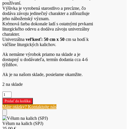
používaní.
Výšivka je vyrobená starostlivo a precízne, čo
dodáva závoju jedinečný charakter a zdôrazňuje
jeho náboženský význam.
Krémová farba dokonale ladí s ostatnými prvkami
liturgického odevu a dodáva závoju univerzálny
charakter.
Univerzálna
veľkosť:
50 cm x 50
cm sa hodí k
väčšine liturgických kalichov.
Ak nemáme výrobok priamo na sklade a je
dostupný u dodávateľa, termín dodania cca 4-6
týždňov.
Ak je na našom sklade, posielame okamžite.
2 na sklade
množstvo
Vélum
Pridať do košíka
na
Máte otázky? Kontaktujte nás
kalich
(SPJ)
Vélum na kalich (SPJ)
25,00
€