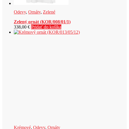
Odevy
,
Ornáty
,
Zelené
Zelený ornát (KOR/008/01/1)
338,00
€
Pridať do košíka
Krémové
,
Odevy
,
Ornáty