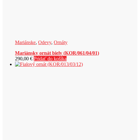
Mariánske
,
Odevy
,
Ornáty
Mariánsky ornát biely (KOR/061/04/01)
290,00
€
Pridať do košíka