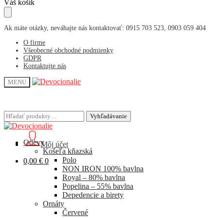
Skip
Skip
Váš košík
to
to
navigation
content
Ak máte otázky, neváhajte nás kontaktovať: 0915 703 523, 0903 059 404
O firme
Všeobecné obchodné podmienky
GDPR
Kontaktujte nás
MENU
Hľadať:
Hľadať:
Vyhľadávanie
Vyhľadávanie
Odevy
Môj účet
Košeľa kňazská
Polo
0,00
€
0
NON IRON 100% bavlna
Royal – 80% bavlna
Popelina – 55% bavlna
Depedencie a birety
Ornáty
Červené