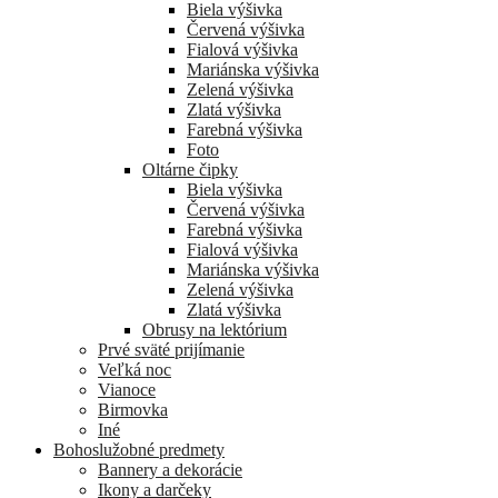
Biela výšivka
Červená výšivka
Fialová výšivka
Mariánska výšivka
Zelená výšivka
Zlatá výšivka
Farebná výšivka
Foto
Oltárne čipky
Biela výšivka
Červená výšivka
Farebná výšivka
Fialová výšivka
Mariánska výšivka
Zelená výšivka
Zlatá výšivka
Obrusy na lektórium
Prvé sväté prijímanie
Veľká noc
Vianoce
Birmovka
Iné
Bohoslužobné predmety
Bannery a dekorácie
Ikony a darčeky