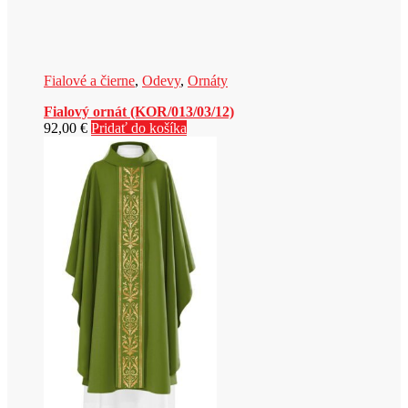
Fialové a čierne
,
Odevy
,
Ornáty
Fialový ornát (KOR/013/03/12)
92,00
€
Pridať do košíka