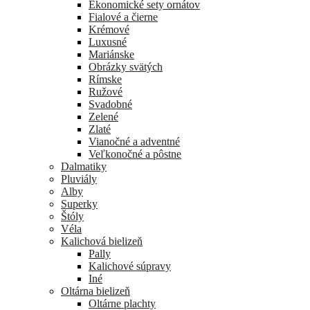
Ekonomické sety ornátov
Fialové a čierne
Krémové
Luxusné
Mariánske
Obrázky svätých
Rímske
Ružové
Svadobné
Zelené
Zlaté
Vianočné a adventné
Veľkonočné a pôstne
Dalmatiky
Pluviály
Alby
Superky
Štóly
Véla
Kalichová bielizeň
Pally
Kalichové súpravy
Iné
Oltárna bielizeň
Oltárne plachty