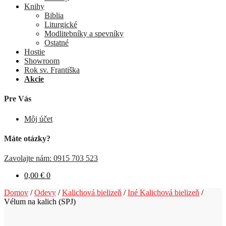
Knihy
Biblia
Liturgické
Modlitebníky a spevníky
Ostatné
Hostie
Showroom
Rok sv. Františka
Akcie
Pre Vás
Môj účet
Máte otázky?
Zavolajte nám: 0915 703 523
0,00
€
0
Domov
/
Odevy
/
Kalichová bielizeň
/
Iné Kalichová bielizeň
/
Vélum na kalich (SPJ)