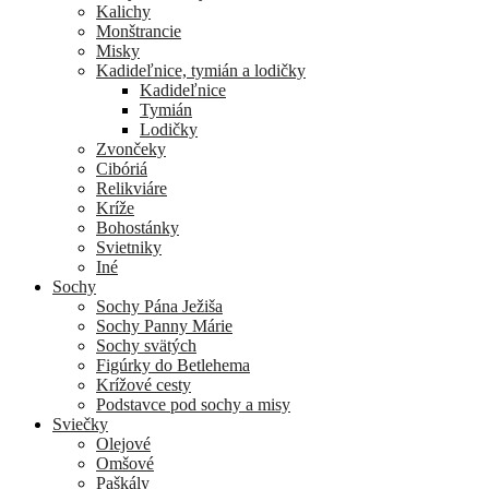
Kalichy
Monštrancie
Misky
Kadideľnice, tymián a lodičky
Kadideľnice
Tymián
Lodičky
Zvončeky
Cibóriá
Relikviáre
Kríže
Bohostánky
Svietniky
Iné
Sochy
Sochy Pána Ježiša
Sochy Panny Márie
Sochy svätých
Figúrky do Betlehema
Krížové cesty
Podstavce pod sochy a misy
Sviečky
Olejové
Omšové
Paškály