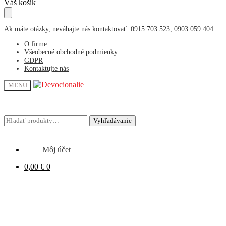
Skip
Skip
Váš košík
to
to
navigation
content
Ak máte otázky, neváhajte nás kontaktovať: 0915 703 523, 0903 059 404
O firme
Všeobecné obchodné podmienky
GDPR
Kontaktujte nás
MENU
Hľadať:
Hľadať:
Vyhľadávanie
Vyhľadávanie
Môj účet
0,00
€
0