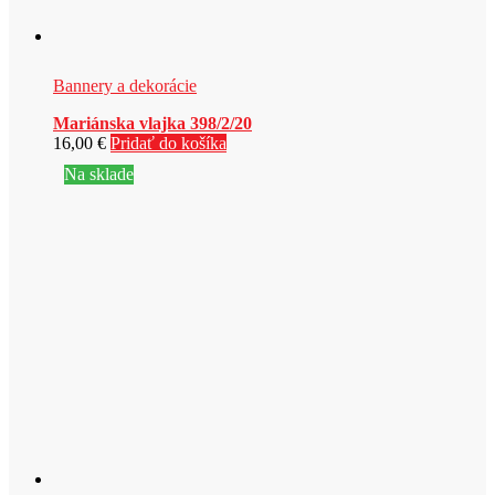
Bannery a dekorácie
Mariánska vlajka 398/2/20
16,00
€
Pridať do košíka
Na sklade