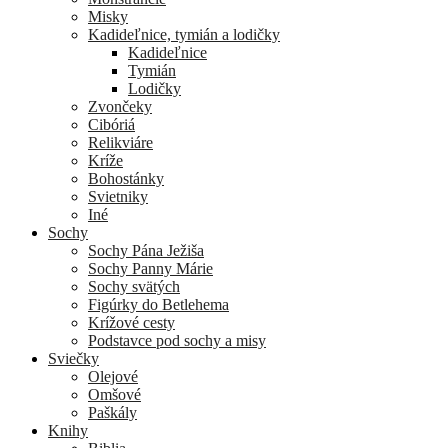
Misky
Kadideľnice, tymián a lodičky
Kadideľnice
Tymián
Lodičky
Zvončeky
Cibóriá
Relikviáre
Kríže
Bohostánky
Svietniky
Iné
Sochy
Sochy Pána Ježiša
Sochy Panny Márie
Sochy svätých
Figúrky do Betlehema
Krížové cesty
Podstavce pod sochy a misy
Sviečky
Olejové
Omšové
Paškály
Knihy