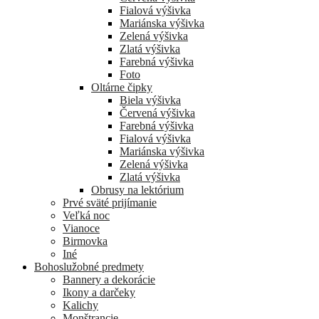
Fialová výšivka
Mariánska výšivka
Zelená výšivka
Zlatá výšivka
Farebná výšivka
Foto
Oltárne čipky
Biela výšivka
Červená výšivka
Farebná výšivka
Fialová výšivka
Mariánska výšivka
Zelená výšivka
Zlatá výšivka
Obrusy na lektórium
Prvé sväté prijímanie
Veľká noc
Vianoce
Birmovka
Iné
Bohoslužobné predmety
Bannery a dekorácie
Ikony a darčeky
Kalichy
Monštrancie