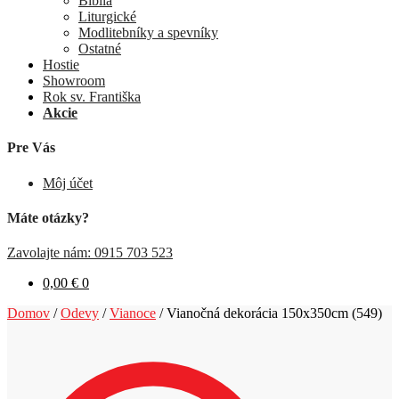
Biblia
Liturgické
Modlitebníky a spevníky
Ostatné
Hostie
Showroom
Rok sv. Františka
Akcie
Pre Vás
Môj účet
Máte otázky?
Zavolajte nám: 0915 703 523
0,00
€
0
Domov
/
Odevy
/
Vianoce
/
Vianočná dekorácia 150x350cm (549)