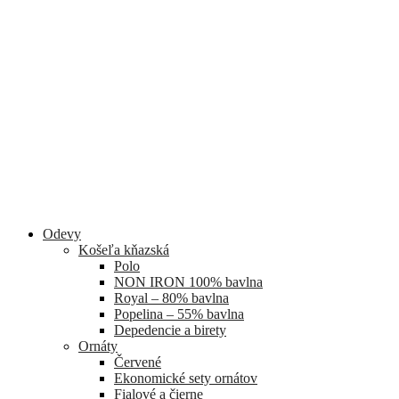
Odevy
Košeľa kňazská
Polo
NON IRON 100% bavlna
Royal – 80% bavlna
Popelina – 55% bavlna
Depedencie a birety
Ornáty
Červené
Ekonomické sety ornátov
Fialové a čierne