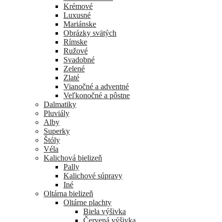
Krémové
Luxusné
Mariánske
Obrázky svätých
Rímske
Ružové
Svadobné
Zelené
Zlaté
Vianočné a adventné
Veľkonočné a pôstne
Dalmatiky
Pluviály
Alby
Superky
Štóly
Véla
Kalichová bielizeň
Pally
Kalichové súpravy
Iné
Oltárna bielizeň
Oltárne plachty
Biela výšivka
Červená výšivka