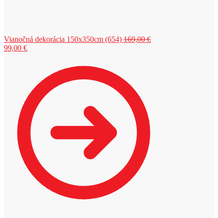
Pôvodná
Vianočná dekorácia 150x350cm (654)
169,00
€
Aktuálna
cena
99,00
€
cena
bola:
je:
169,00 €.
99,00 €.