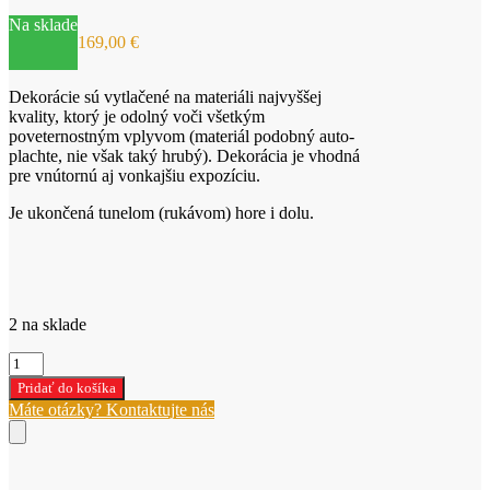
Na sklade
169,00
€
Dekorácie sú vytlačené na materiáli najvyššej
kvality, ktorý je odolný voči všetkým
poveternostným vplyvom (materiál podobný auto-
plachte, nie však taký hrubý).
Dekorácia je vhodná
pre vnútornú aj vonkajšiu expozíciu.
Je ukončená tunelom (rukávom) hore i dolu.
2 na sklade
množstvo
Vianočná
Pridať do košíka
dekorácia
Máte otázky? Kontaktujte nás
150x350cm
(549)