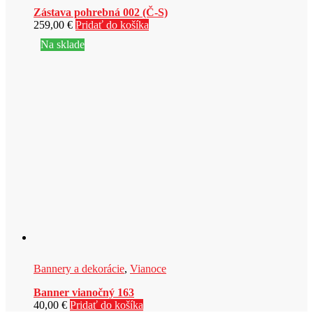
Zástava pohrebná 002 (Č-S)
259,00
€
Pridať do košíka
Na sklade
Bannery a dekorácie
,
Vianoce
Banner vianočný 163
40,00
€
Pridať do košíka