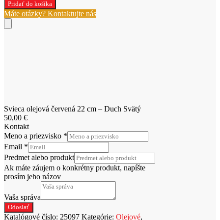
Svieca
Pridať do košíka
olejová
Máte otázky? Kontaktujte nás
červená
22
cm
-
Duch
Svätý
Svieca olejová červená 22 cm – Duch Svätý
50,00
€
Kontakt
Meno a priezvisko
*
Email
*
Predmet alebo produkt
Ak máte záujem o konkrétny produkt, napíšte
prosím jeho názov
Vaša správa
Odoslať
Katalógové číslo:
25097
Kategórie:
Olejové
,