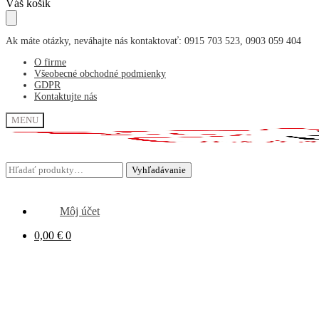
Skip
Skip
Váš košík
to
to
navigation
content
Ak máte otázky, neváhajte nás kontaktovať: 0915 703 523, 0903 059 404
O firme
Všeobecné obchodné podmienky
GDPR
Kontaktujte nás
MENU
Hľadať:
Hľadať:
Vyhľadávanie
Vyhľadávanie
Môj účet
0,00
€
0