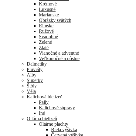
Krémové
Luxusné
Mariánske
Obrázky svätých
Rímske
Ružové
Svadobné
Zelené
Zlaté
Vianočné a adventné
Veľkonočné a pôstne
Dalmatiky
Pluviály
Alby
Superky
Štóly
Véla
Kalichová bielizeň
Pally
Kalichové súpravy
Iné
Oltárna bielizeň
Oltárne plachty
Biela výšivka
Červená výšivka