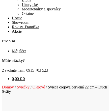
Biblia
Liturgické
Modlitebníky a spevníky
Ostatné
Hostie
Showroom
Rok sv. Františka
Akcie
Pre Vás
Môj účet
Máte otázky?
Zavolajte nám: 0915 703 523
0,00
€
0
Domov
/
Sviečky
/
Olejové
/
Svieca olejová červená 22 cm – Duch
Svätý