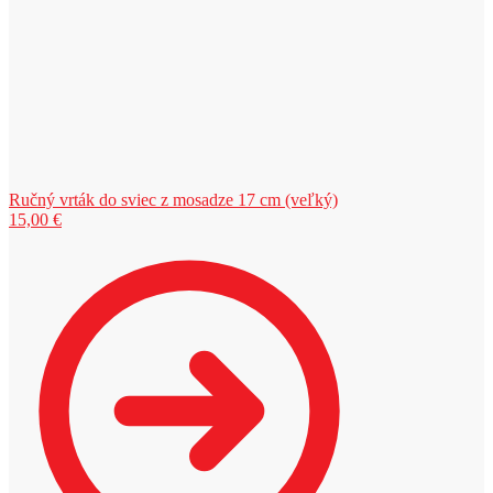
Ručný vrták do sviec z mosadze 17 cm (veľký)
15,00
€