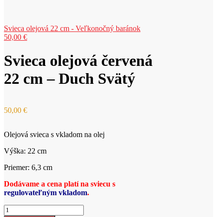
Svieca olejová 22 cm - Veľkonočný baránok
50,00
€
Svieca olejová červená
22 cm – Duch Svätý
50,00
€
Olejová svieca s vkladom na olej
Výška: 22 cm
Priemer: 6,3 cm
Dodávame a cena platí na sviecu s
regulovateľným vkladom
.
množstvo