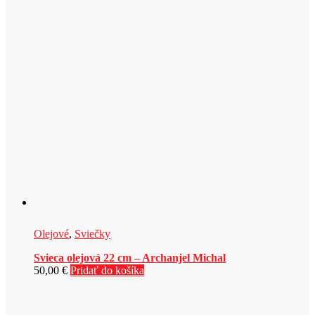
Olejové
,
Sviečky
Svieca olejová 22 cm – Archanjel Michal
50,00
€
Pridať do košíka