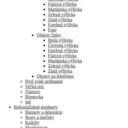
Fialová výšivka
Mariánska výšivka
Zelená výšivka
Zlatá výšivka
Farebná výšivka
Foto
Oltárne čipky
Biela výšivka
Červená výšivka
Farebná výšivka
Fialová výšivka
Mariánska výšivka
Zelená výšivka
Zlatá výšivka
Obrusy na lektórium
Prvé sväté prijímanie
Veľká noc
Vianoce
Birmovka
Iné
Bohoslužobné predmety
Bannery a dekorácie
Ikony a darčeky
Kalichy
Monštrancie