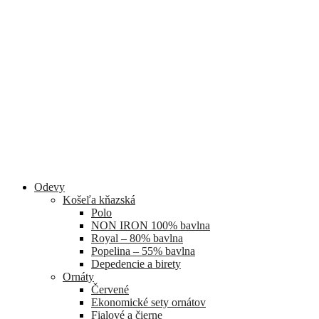
Odevy
Košeľa kňazská
Polo
NON IRON 100% bavlna
Royal – 80% bavlna
Popelina – 55% bavlna
Depedencie a birety
Ornáty
Červené
Ekonomické sety ornátov
Fialové a čierne