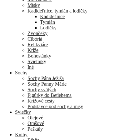
Misky
Kadideľnice, tymián a lodičky
Kadideľnice
Tymián
Lodičky
Zvončeky
Cibóriá
Relikviáre
Kríže
Bohostánky
Svietniky
Iné
Sochy
Sochy Pána Ježiša
Sochy Panny Márie
Sochy svätých
Figúrky do Betlehema
Krížové cesty
Podstavce pod sochy a misy
Sviečky
Olejové
Omšové
Paškály
Knihy